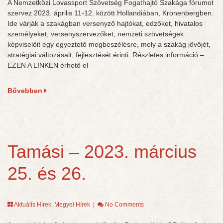
A Nemzetközi Lovassport Szövetség Fogathajtó Szakága fórumot
szervez 2023. április 11-12. között Hollandiában, Kronenbergben.
Ide várják a szakágban versenyző hajtókat, edzőket, hivatalos
személyeket, versenyszervezőket, nemzeti szövetségek
képviselőit egy egyeztető megbeszélésre, mely a szakág jövőjét,
stratégiai változásait, fejlesztését érinti. Részletes információ –
EZEN A LINKEN érhető el
Bővebben
Tamási – 2023. március
25. és 26.
Aktuális Hírek
,
Megyei Hírek
|
No Comments