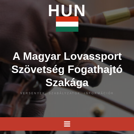
HUN
A Magyar Lovassport
Szövetség Fogathajtó
Szakága
VERSENYEK, SZABÁLYZATOK, INFORMÁCIÓK