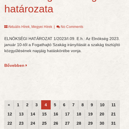
határozata
Aktuális Hírek
,
Megyei Hírek
|
No Comments
ELNÖKSÉGI HATÁROZAT 1/2023/I.09. E.h.: Az Elnökség 2023.
január 10-től a Fogathajtó Szakág irányítását a szakág tisztújító
közgyűlésének napjáig hatáskörébe vonja.
Bővebben
«
1
2
3
4
5
6
7
8
9
10
11
12
13
14
15
16
17
18
19
20
21
22
23
24
25
26
27
28
29
30
31