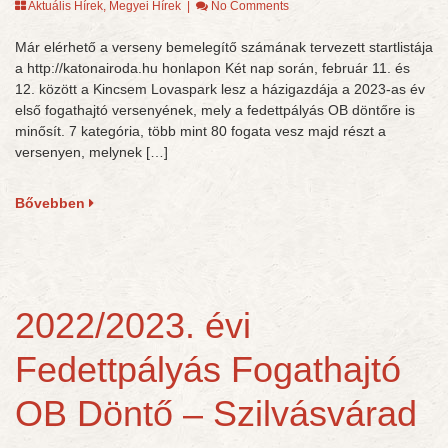
Aktuális Hírek
,
Megyei Hírek
|
No Comments
Már elérhető a verseny bemelegítő számának tervezett startlistája
a http://katonairoda.hu honlapon Két nap során, február 11. és
12. között a Kincsem Lovaspark lesz a házigazdája a 2023-as év
első fogathajtó versenyének, mely a fedettpályás OB döntőre is
minősít. 7 kategória, több mint 80 fogata vesz majd részt a
versenyen, melynek […]
Bővebben
2022/2023. évi
Fedettpályás Fogathajtó
OB Döntő – Szilvásvárad