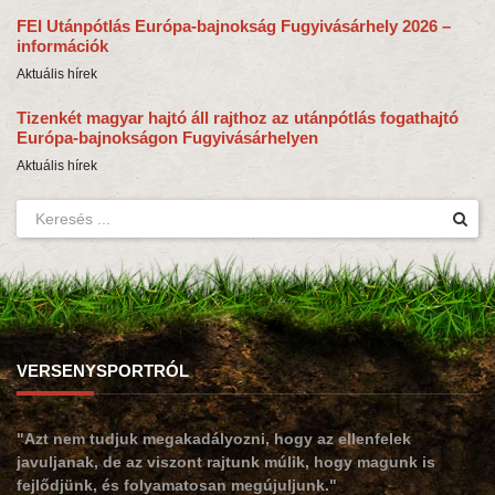
FEI Utánpótlás Európa-bajnokság Fugyivásárhely 2026 –
információk
Aktuális hírek
Tizenkét magyar hajtó áll rajthoz az utánpótlás fogathajtó
Európa-bajnokságon Fugyivásárhelyen
Aktuális hírek
VERSENYSPORTRÓL
"Azt nem tudjuk megakadályozni, hogy az ellenfelek
javuljanak, de az viszont rajtunk múlik, hogy magunk is
fejlődjünk, és folyamatosan megújuljunk."