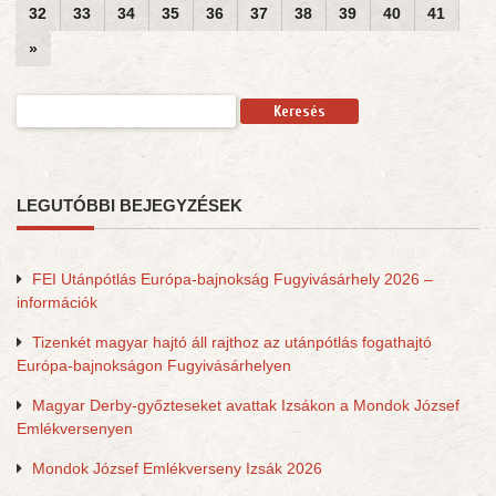
32
33
34
35
36
37
38
39
40
41
»
Keresés:
LEGUTÓBBI BEJEGYZÉSEK
FEI Utánpótlás Európa-bajnokság Fugyivásárhely 2026 –
információk
Tizenkét magyar hajtó áll rajthoz az utánpótlás fogathajtó
Európa-bajnokságon Fugyivásárhelyen
Magyar Derby-győzteseket avattak Izsákon a Mondok József
Emlékversenyen
Mondok József Emlékverseny Izsák 2026