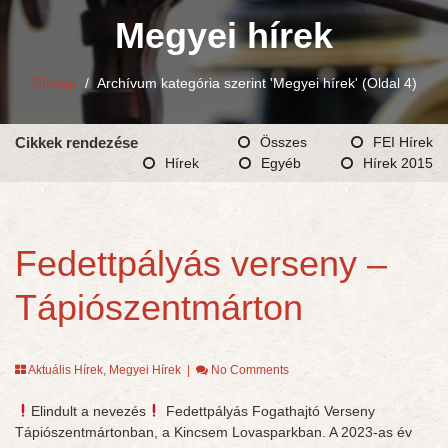
Megyei hírek
Címlap
/
Archívum kategória szerint 'Megyei hírek'
(Oldal 4)
Cikkek rendezése
Összes
FEI Hírek
Hírek
Egyéb
Hírek 2015
Fedettpályás verseny –
Tápiószentmárton
Aktuális Hírek
,
Megyei Hírek
|
No Comments
Elindult a nevezés
Fedettpályás Fogathajtó Verseny
Tápiószentmártonban, a Kincsem Lovasparkban. A 2023-as év