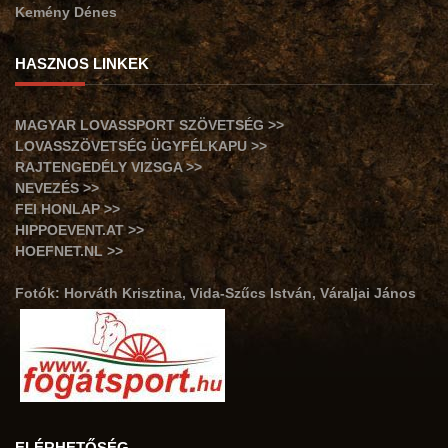
Kemény Dénes
HASZNOS LINKEK
MAGYAR LOVASSPORT SZÖVETSÉG >>
LOVASSZÖVETSÉG ÜGYFÉLKAPU >>
RAJTENGEDÉLY VIZSGA >>
NEVEZÉS >>
FEI HONLAP >>
HIPPOEVENT.AT >>
HOEFNET.NL >>
Fotók: Horváth Krisztina, Vida-Szűcs István, Váraljai János
ELÉRHETŐSÉG