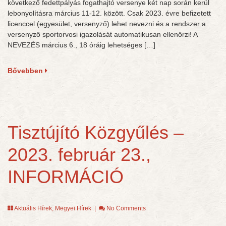
következő fedettpályás fogathajtó versenye két nap során kerül
lebonyolításra március 11-12. között. Csak 2023. évre befizetett
licenccel (egyesület, versenyző) lehet nevezni és a rendszer a
versenyző sportorvosi igazolását automatikusan ellenőrzi! A
NEVEZÉS március 6., 18 óráig lehetséges […]
Bővebben
Tisztújító Közgyűlés –
2023. február 23.,
INFORMÁCIÓ
Aktuális Hírek
,
Megyei Hírek
|
No Comments