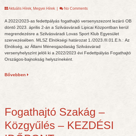
Aktuális Hírek
,
Megyei Hírek
|
No Comments
A 2022/2023-as fedettpályás fogathajtó versenyszezont lezáró OB
döntő 2023. április 2-án a Szilvásváradi Lipicai Központban kerül
megrendezésre a Szilvásváradi Lovas Sport Klub Egyesület
szervezésében. MLSZ Elnökségi határozat 1./2023./II.01.E.h.: Az
Elnökség, az Állami Ménesgazdaság Szilvásvárad
versenyhelyszínt jelöli ki a 2022/2023 évi Fedettpályás Fogathajtó
Országos-bajnokság helyszíneként.
Bővebben
Fogathajtó Szakág –
Közgyűlés – KEZDÉSI