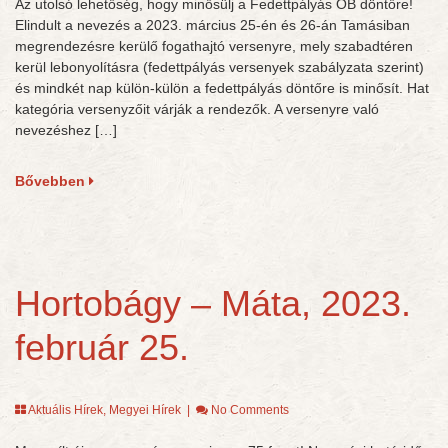
Az utolsó lehetőség, hogy minősülj a Fedettpályás OB döntőre!
Elindult a nevezés a 2023. március 25-én és 26-án Tamásiban
megrendezésre kerülő fogathajtó versenyre, mely szabadtéren
kerül lebonyolításra (fedettpályás versenyek szabályzata szerint)
és mindkét nap külön-külön a fedettpályás döntőre is minősít. Hat
kategória versenyzőit várják a rendezők. A versenyre való
nevezéshez […]
Bővebben
Hortobágy – Máta, 2023.
február 25.
Aktuális Hírek
,
Megyei Hírek
|
No Comments