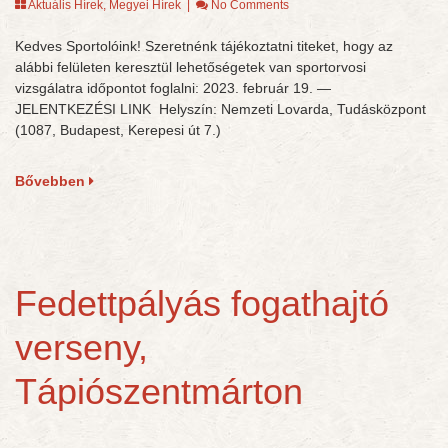
Aktuális Hírek
,
Megyei Hírek
|
No Comments
Kedves Sportolóink! Szeretnénk tájékoztatni titeket, hogy az
alábbi felületen keresztül lehetőségetek van sportorvosi
vizsgálatra időpontot foglalni: 2023. február 19. —
JELENTKEZÉSI LINK Helyszín: Nemzeti Lovarda, Tudásközpont
(1087, Budapest, Kerepesi út 7.)
Bővebben
Fedettpályás fogathajtó
verseny,
Tápiószentmárton