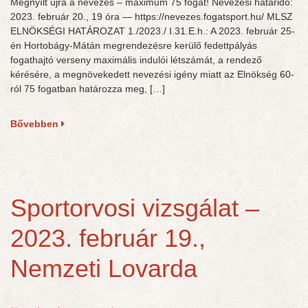
Megnyílt újra a nevezés – maximum 75 fogat! Nevezési határidő:
2023. február 20., 19 óra — https://nevezes.fogatsport.hu/ MLSZ
ELNÖKSÉGI HATÁROZAT 1./2023./ I.31.E.h.: A 2023. február 25-
én Hortobágy-Mátán megrendezésre kerülő fedettpályás
fogathajtó verseny maximális indulói létszámát, a rendező
kérésére, a megnövekedett nevezési igény miatt az Elnökség 60-
ról 75 fogatban határozza meg, […]
Bővebben
Sportorvosi vizsgálat –
2023. február 19.,
Nemzeti Lovarda