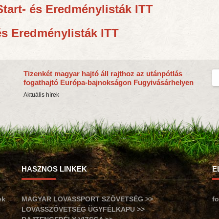
Start- és Eredménylisták ITT
 és Eredménylisták ITT
Tizenkét magyar hajtó áll rajthoz az utánpótlás
fogathajtó Európa-bajnokságon Fugyivásárhelyen
Aktuális hírek
HASZNOS LINKEK
E
ek
MAGYAR LOVASSPORT SZÖVETSÉG >>
f
LOVASSZÖVETSÉG ÜGYFÉLKAPU >>