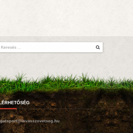
LÉRHETŐSÉG
ogatsport@lovasszovetseg.hu