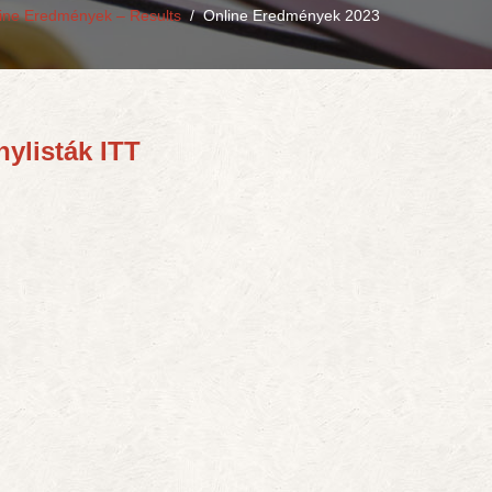
ine Eredmények – Results
/
Online Eredmények 2023
nylisták ITT