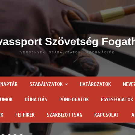
assport Szövetség Fogat
VERSENYEK, SZABÁLYZATOK, INFORMÁCIÓK
YNAPTÁR
SZABÁLYZATOK
HATÁROZATOK
NEVE
TUMOK
DÍJHAJTÁS
PÓNIFOGATOK
EGYESFOGATOK
NK
FEI HÍREK
SZAKBIZOTTSÁG
KAPCSOLAT
A