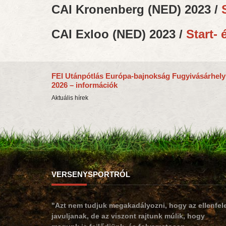
CAI Kronenberg (NED) 2023 /
CAI Exloo (NED) 2023 /
Start-
FEI Utánpótlás Európa-bajnokság Fugyivásárhely
2026 – információk
Aktuális hírek
VERSENYSPORTRÓL
"Azt nem tudjuk megakadályozni, hogy az ellenfel
javuljanak, de az viszont rajtunk múlik, hogy