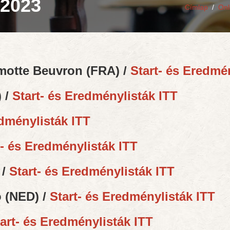
 2023
Címlap
/
Onl
motte Beuvron (FRA) /
Start- és Eredmé
 /
Start- és Eredménylisták ITT
edménylisták ITT
t- és Eredménylisták ITT
 /
Start- és Eredménylisták ITT
 (NED) /
Start- és Eredménylisták ITT
art- és Eredménylisták ITT