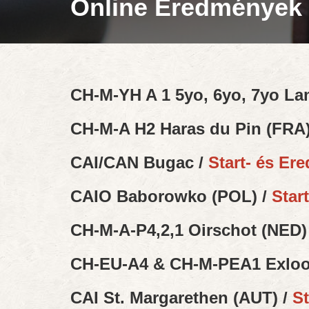
Online Eredmények
CH-M-YH A 1 5yo, 6yo, 7yo La
CH-M-A H2 Haras du Pin (FRA)
CAI/CAN Bugac /
Start- és Er
CAIO Baborowko (POL) /
Star
CH-M-A-P4,2,1 Oirschot (NED)
CH-EU-A4 & CH-M-PEA1 Exloo
CAI St. Margarethen (AUT) /
St