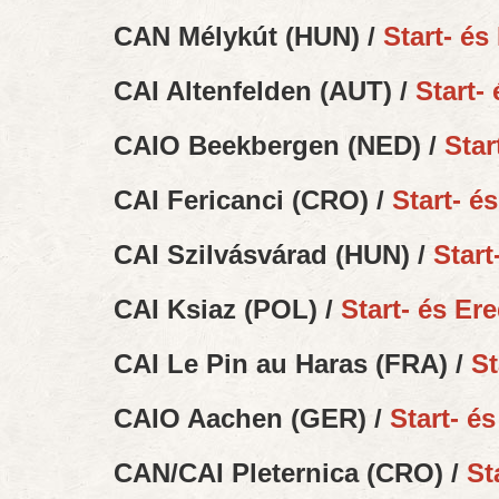
CAN Mélykút (HUN) /
Start- és
CAI Altenfelden (AUT) /
Start-
CAIO Beekbergen (NED) /
Star
CAI Fericanci (CRO) /
Start- é
CAI Szilvásvárad (HUN) /
Start
CAI Ksiaz (POL) /
Start- és Er
CAI Le Pin au Haras (FRA) /
St
CAIO Aachen (GER) /
Start- é
CAN/CAI Pleternica (CRO) /
St