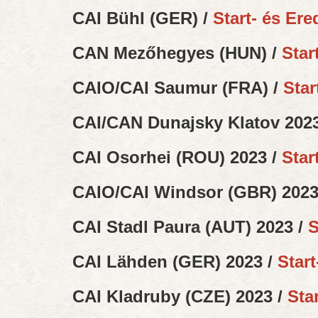
CAI Bühl (GER) /
Start- és Er
CAN Mezőhegyes (HUN) /
Star
CAIO/CAI Saumur (FRA) /
Star
CAI/CAN Dunajsky Klatov 202
CAI Osorhei (ROU) 2023 /
Star
CAIO/CAI Windsor (GBR) 2023
CAI Stadl Paura (AUT) 2023 /
S
CAI Lähden (GER) 2023 /
Star
CAI Kladruby (CZE) 2023 /
Sta