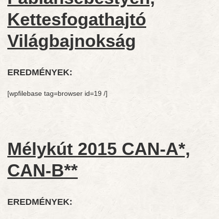
Kettesfogathajtó
Világbajnokság
EREDMÉNYEK:
[wpfilebase tag=browser id=19 /]
Mélykút 2015 CAN-A*,
CAN-B**
EREDMÉNYEK: