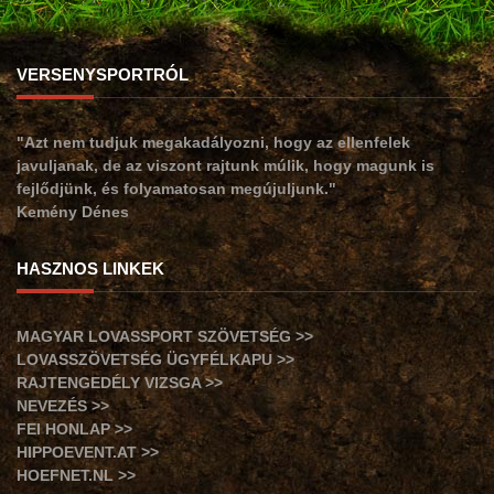
VERSENYSPORTRÓL
"Azt nem tudjuk megakadályozni, hogy az ellenfelek
javuljanak, de az viszont rajtunk múlik, hogy magunk is
fejlődjünk, és folyamatosan megújuljunk."
Kemény Dénes
HASZNOS LINKEK
MAGYAR LOVASSPORT SZÖVETSÉG >>
LOVASSZÖVETSÉG ÜGYFÉLKAPU >>
RAJTENGEDÉLY VIZSGA >>
NEVEZÉS >>
FEI HONLAP >>
HIPPOEVENT.AT >>
HOEFNET.NL >>