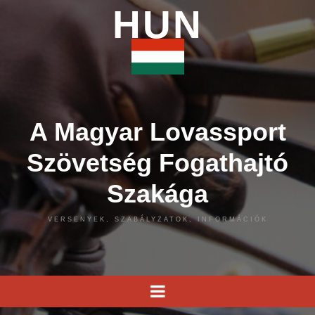
HUN
A Magyar Lovassport
Szövetség Fogathajtó
Szakága
VERSENYEK, SZABÁLYZATOK, INFORMÁCIÓK