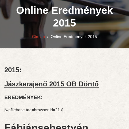
Online Eredmények
2015
Címlap
/
Online Eredmények 2015
2015:
Jászkarajenő 2015 OB Döntő
EREDMÉNYEK:
[wpfilebase tag=browser id=21 /]
Fábiánsebestyén,