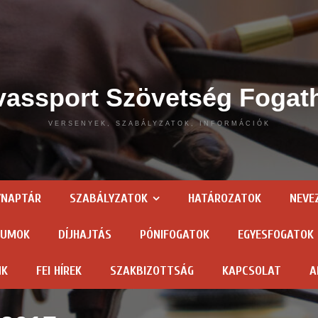
assport Szövetség Fogat
VERSENYEK, SZABÁLYZATOK, INFORMÁCIÓK
YNAPTÁR
SZABÁLYZATOK
HATÁROZATOK
NEVE
TUMOK
DÍJHAJTÁS
PÓNIFOGATOK
EGYESFOGATOK
NK
FEI HÍREK
SZAKBIZOTTSÁG
KAPCSOLAT
A