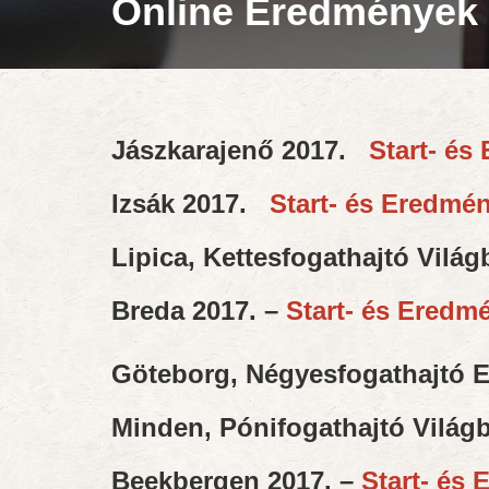
Online Eredmények
Jászkarajenő 2017.
Start- és 
Izsák 2017.
Start- és Eredmény
Lipica, Kettesfogathajtó Vilá
Breda 2017. –
Start- és Eredmén
Göteborg, Négyesfogathajtó E
Minden, Pónifogathajtó Világ
Beekbergen 2017. –
Start- és 