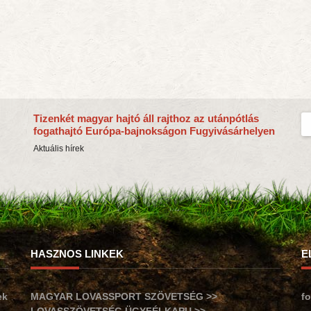
Tizenkét magyar hajtó áll rajthoz az utánpótlás
fogathajtó Európa-bajnokságon Fugyivásárhelyen
Aktuális hírek
HASZNOS LINKEK
E
ek
MAGYAR LOVASSPORT SZÖVETSÉG >>
f