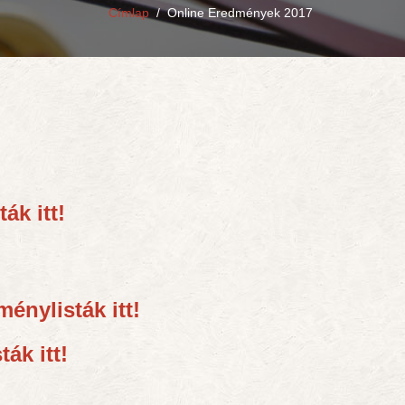
Címlap
/
Online Eredmények 2017
ák itt!
ménylisták itt!
ák itt!