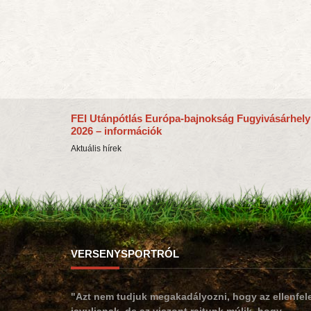
FEI Utánpótlás Európa-bajnokság Fugyivásárhely
2026 – információk
Aktuális hírek
VERSENYSPORTRÓL
"Azt nem tudjuk megakadályozni, hogy az ellenfel