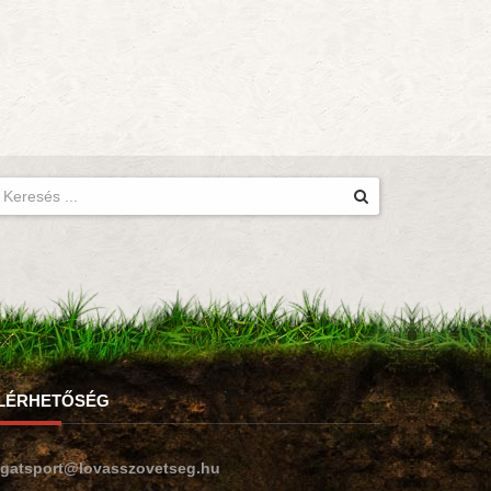
LÉRHETŐSÉG
ogatsport@lovasszovetseg.hu