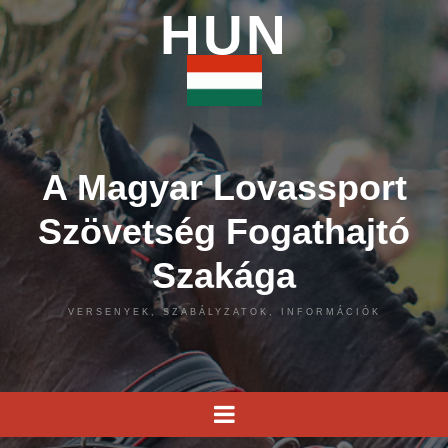
HUN
A Magyar Lovassport
Szövetség Fogathajtó
Szakága
VERSENYEK, SZABÁLYZATOK, INFORMÁCIÓK