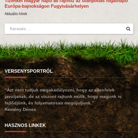
Tizenkét magyar hajtó áll rajthoz az utánpótlás fogathajtó
Európa-bajnokságon Fugyivásárhelyen
Aktuális hírek
VERSENYSPORTRÓL
"Azt nem tudjuk megakadályozni, hogy az ellenfelek
javuljanak, de az viszont rajtunk múlik, hogy magunk is
fejlődjünk, és folyamatosan megújuljunk."
Kemény Dénes
HASZNOS LINKEK