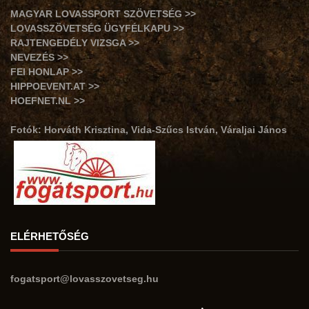
MAGYAR LOVASSPORT SZÖVETSÉG >>
LOVASSZÖVETSÉG ÜGYFÉLKAPU >>
RAJTENGEDÉLY VIZSGA >>
NEVEZÉS >>
FEI HONLAP >>
HIPPOEVENT.AT >>
HOEFNET.NL >>
Fotók: Horváth Krisztina, Vida-Szűcs István, Váraljai János
ELÉRHETŐSÉG
fogatsport@lovasszovetseg.hu