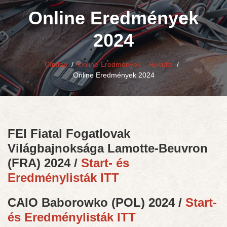
Online Eredmények
2024
Címlap
/
Online Eredmények – Results
/
Online Eredmények 2024
FEI Fiatal Fogatlovak
Világbajnoksága Lamotte-Beuvron
(FRA) 2024 /
Start- és
Eredménylisták ITT
CAIO Baborowko (POL) 2024 /
Start-
és Eredménylisták ITT