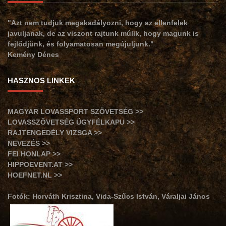
"Azt nem tudjuk megakadályozni, hogy az ellenfelek
javuljanak, de az viszont rajtunk múlik, hogy magunk is
fejlődjünk, és folyamatosan megújuljunk."
Kemény Dénes
HASZNOS LINKEK
MAGYAR LOVASSPORT SZÖVETSÉG >>
LOVASSZÖVETSÉG ÜGYFÉLKAPU >>
RAJTENGEDÉLY VIZSGA >>
NEVEZÉS >>
FEI HONLAP >>
HIPPOEVENT.AT >>
HOEFNET.NL >>
Fotók: Horváth Krisztina, Vida-Szűcs István, Váraljai János