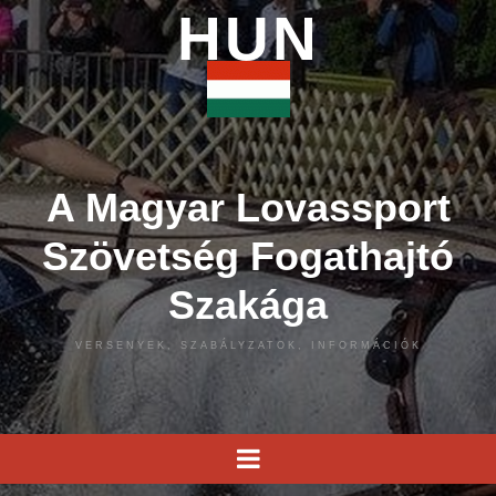
HUN
A Magyar Lovassport
Szövetség Fogathajtó
Szakága
VERSENYEK, SZABÁLYZATOK, INFORMÁCIÓK