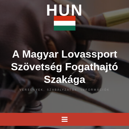
HUN
A Magyar Lovassport
Szövetség Fogathajtó
Szakága
VERSENYEK, SZABÁLYZATOK, INFORMÁCIÓK