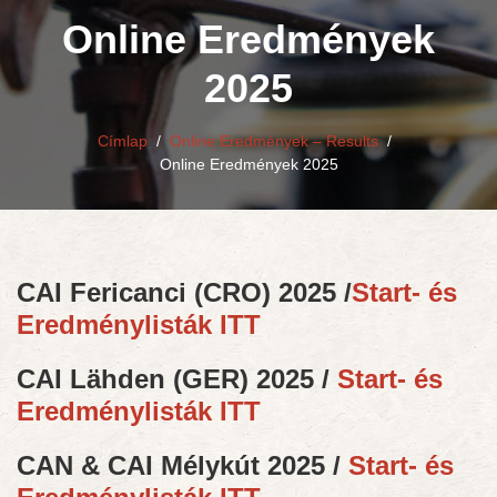
Online Eredmények
2025
Címlap
/
Online Eredmények – Results
/
Online Eredmények 2025
CAI Fericanci (CRO) 2025 /
Start- és
Eredménylisták ITT
CAI Lähden (GER) 2025 /
Start- és
Eredménylisták ITT
CAN & CAI Mélykút 2025 /
Start- és