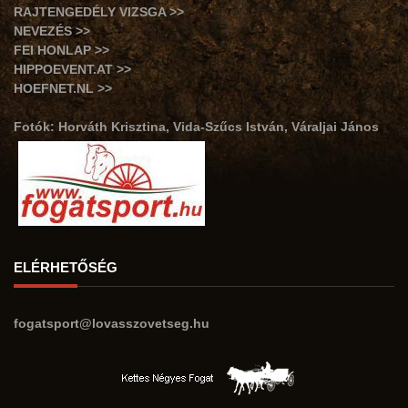
RAJTENGEDÉLY VIZSGA >>
NEVEZÉS >>
FEI HONLAP >>
HIPPOEVENT.AT >>
HOEFNET.NL >>
Fotók: Horváth Krisztina, Vida-Szűcs István, Váraljai János
ELÉRHETŐSÉG
fogatsport@lovasszovetseg.hu