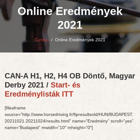
Online Eredmények
2021
Címlap
/
Online Eredmények 2021
CAN-A H1, H2, H4 OB Döntő, Magyar
Derby 2021 /
Start- és
Eredménylisták ITT
[fileaframe
source=”http://www.horsedriving.fr/ftpresultsold/HUN/BUDAPEST.
20211021.20211024/results.html” name=”Eredmény” scroll=”yes”
name=”Budapest” mwidth=”10″ mheight=”0″]