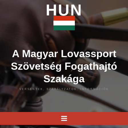
HUN
A Magyar Lovassport
Szövetség Fogathajtó
Szakága
VERSENYEK, SZABÁLYZATOK, INFORMÁCIÓK