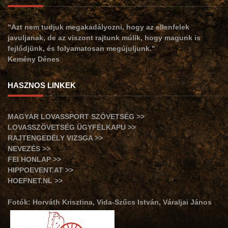
"Azt nem tudjuk megakadályozni, hogy az ellenfelek
javuljanak, de az viszont rajtunk múlik, hogy magunk is
fejlődjünk, és folyamatosan megújuljunk."
Kemény Dénes
HASZNOS LINKEK
MAGYAR LOVASSPORT SZÖVETSÉG >>
LOVASSZÖVETSÉG ÜGYFÉLKAPU >>
RAJTENGEDÉLY VIZSGA >>
NEVEZÉS >>
FEI HONLAP >>
HIPPOEVENT.AT >>
HOEFNET.NL >>
Fotók: Horváth Krisztina, Vida-Szűcs István, Váraljai János