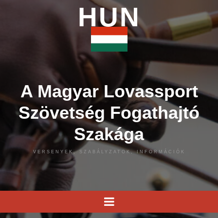
HUN
A Magyar Lovassport
Szövetség Fogathajtó
Szakága
VERSENYEK, SZABÁLYZATOK, INFORMÁCIÓK