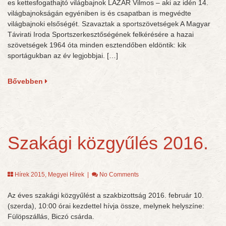
es kettesfogathajtó világbajnok LÁZÁR Vilmos – aki az idén 14.
világbajnokságán egyéniben is és csapatban is megvédte
világbajnoki elsőségét. Szavaztak a sportszövetségek A Magyar
Távirati Iroda Sportszerkesztőségének felkérésére a hazai
szövetségek 1964 óta minden esztendőben eldöntik: kik
sportágukban az év legjobbjai. […]
Bővebben
Szakági közgyűlés 2016.
Hírek 2015
,
Megyei Hírek
|
No Comments
Az éves szakági közgyűlést a szakbizottság 2016. február 10.
(szerda), 10:00 órai kezdettel hívja össze, melynek helyszíne:
Fülöpszállás, Biczó csárda.