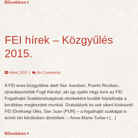
Bővebben
FEI hírek – Közgyűlés
2015.
Hírek 2015
|
No Comments
A FEI éves közgyűlése alatt San Juanban, Puerto Ricoban,
újraválasztották Fugli Károlyt, aki így újabb négy évre az FEI
Fogathajtó Szakbizottságának elnökeként tovább folytathatja a
korábban megkezdett munkát. Gratulálunk és sok sikert kívánunk!
FEI Elnökségi Ülés, San Juan (PUR) – a fogathajtó szakágat is
érintő két kérdésben döntöttek: – Anne-Marie Turbe-t […]
Bővebben