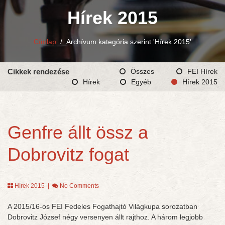
Hírek 2015
Címlap
/
Archívum kategória szerint 'Hírek 2015'
Cikkek rendezése
Összes
FEI Hírek
Hírek
Egyéb
Hírek 2015
Genfre állt össz a
Dobrovitz fogat
Hírek 2015
|
No Comments
A 2015/16-os FEI Fedeles Fogathajtó Világkupa sorozatban
Dobrovitz József négy versenyen állt rajthoz. A három legjobb