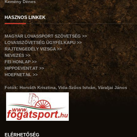
Kemény Dénes
HASZNOS LINKEK
MAGYAR LOVASSPORT SZÖVETSÉG >>
LOVASSZÖVETSÉG ÜGYFÉLKAPU >>
RAJTENGEDÉLY VIZSGA >>
NEVEZÉS >>
FEI HONLAP >>
HIPPOEVENT.AT >>
HOEFNET.NL >>
Fotók: Horváth Krisztina, Vida-Szűcs István, Váraljai János
ELÉRHETŐSÉG