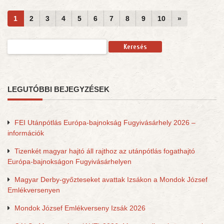
1
2
3
4
5
6
7
8
9
10
»
Keresés:
LEGUTÓBBI BEJEGYZÉSEK
FEI Utánpótlás Európa-bajnokság Fugyivásárhely 2026 –
információk
Tizenkét magyar hajtó áll rajthoz az utánpótlás fogathajtó
Európa-bajnokságon Fugyivásárhelyen
Magyar Derby-győzteseket avattak Izsákon a Mondok József
Emlékversenyen
Mondok József Emlékverseny Izsák 2026