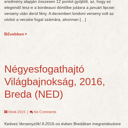
eredmény alapján összesen 12 pontot gyűjtött, az, hogy ez
elegendő lesz-e a bordeauxi döntőbe jutásra a januári lipcsei
verseny után derül fény. A decemberi londoni verseny volt az
utolsó a vecsési fogat számára, ahonnan […]
Bővebben
Négyesfogathajtó
Világbajnokság, 2016,
Breda (NED)
Hírek 2015
|
No Comments
Kedves Versenyzők! A 2016-os évben Bredában megrendezésre