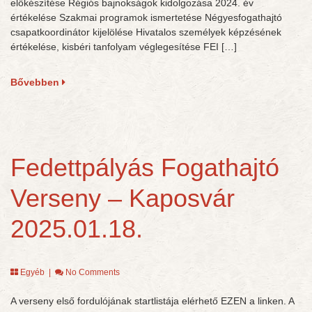
előkészítése Régiós bajnokságok kidolgozása 2024. év
értékelése Szakmai programok ismertetése Négyesfogathajtó
csapatkoordinátor kijelölése Hivatalos személyek képzésének
értékelése, kisbéri tanfolyam véglegesítése FEI […]
Bővebben
Fedettpályás Fogathajtó
Verseny – Kaposvár
2025.01.18.
Egyéb
|
No Comments
A verseny első fordulójának startlistája elérhető EZEN a linken. A