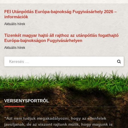
FEI Utánpótlás Európa-bajnokság Fugyivásárhely 2026 –
információk
Aktuális hírek
Tizenkét magyar hajtó áll rajthoz az utánpótlás fogathajtó
Európa-bajnokságon Fugyivásárhelyen
Aktuális hírek
VERSENYSPORTRÓL
"Azt nem tudjuk megakadályozni, hogy az ellenfelek
javuljanak, de az viszont rajtunk múlik, hogy magunk is