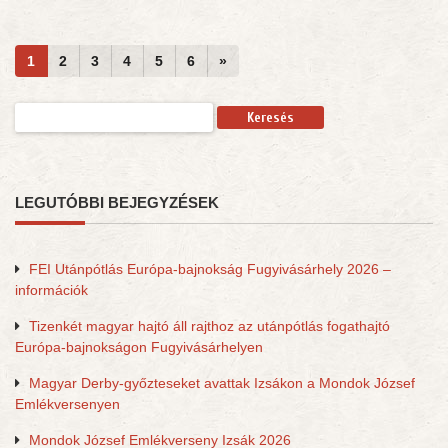
1
2
3
4
5
6
»
Keresés:
LEGUTÓBBI BEJEGYZÉSEK
FEI Utánpótlás Európa-bajnokság Fugyivásárhely 2026 –
információk
Tizenkét magyar hajtó áll rajthoz az utánpótlás fogathajtó
Európa-bajnokságon Fugyivásárhelyen
Magyar Derby-győzteseket avattak Izsákon a Mondok József
Emlékversenyen
Mondok József Emlékverseny Izsák 2026