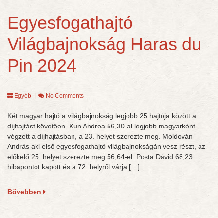
Egyesfogathajtó
Világbajnokság Haras du
Pin 2024
Egyéb
|
No Comments
Két magyar hajtó a világbajnokság legjobb 25 hajtója között a
díjhajtást követően. Kun Andrea 56,30-al legjobb magyarként
végzett a díjhajtásban, a 23. helyet szerezte meg. Moldován
András aki első egyesfogathajtó világbajnokságán vesz részt, az
előkelő 25. helyet szerezte meg 56,64-el. Posta Dávid 68,23
hibapontot kapott és a 72. helyről várja […]
Bővebben