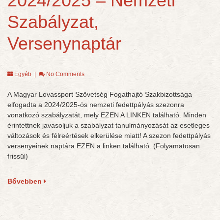
2024/2025 – Nemzeti
Szabályzat,
Versenynaptár
Egyéb
|
No Comments
A Magyar Lovassport Szövetség Fogathajtó Szakbizottsága
elfogadta a 2024/2025-ös nemzeti fedettpályás szezonra
vonatkozó szabályzatát, mely EZEN A LINKEN található. Minden
érintettnek javasoljuk a szabályzat tanulmányozását az esetleges
változások és félreértések elkerülése miatt! A szezon fedettpályás
versenyeinek naptára EZEN a linken található. (Folyamatosan
frissül)
Bővebben