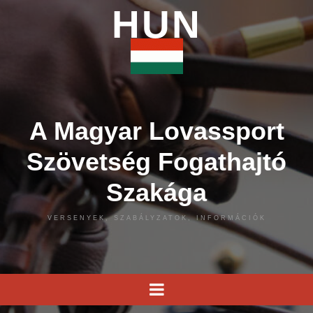
HUN
A Magyar Lovassport
Szövetség Fogathajtó
Szakága
VERSENYEK, SZABÁLYZATOK, INFORMÁCIÓK