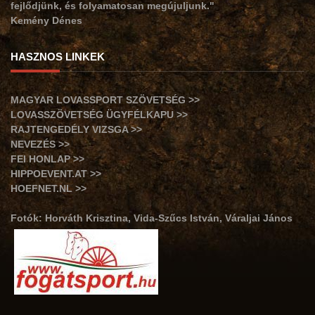
fejlődjünk, és folyamatosan megújuljunk."
Kemény Dénes
HASZNOS LINKEK
MAGYAR LOVASSPORT SZÖVETSÉG >>
LOVASSZÖVETSÉG ÜGYFÉLKAPU >>
RAJTENGEDÉLY VIZSGA >>
NEVEZÉS >>
FEI HONLAP >>
HIPPOEVENT.AT >>
HOEFNET.NL >>
Fotók: Horváth Krisztina, Vida-Szűcs István, Váraljai János