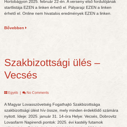
Hortobágyon 2025. február 22-én. A verseny első fordulójának
startlistája EZEN a linken érhető el. Pályarajz EZEN a linken
érhető el. Online nem hivatalos eredmények EZEN a linken.
Bővebben
Szakbizottsági ülés –
Vecsés
Egyéb
|
No Comments
A Magyar Lovasszövetség Fogathajtó Szakbizottsága
szakbizottsági ülést hív össze, mely minden érdeklődő számára
nyitott. Ideje: 2025. január 31. 14-óra Helye: Vecsés, Dobrovitz
Lovasfarm Napirendi pontok: 2025. évi kastély futamok