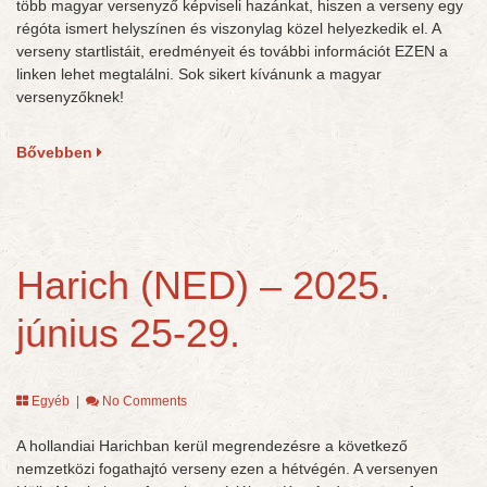
több magyar versenyző képviseli hazánkat, hiszen a verseny egy
régóta ismert helyszínen és viszonylag közel helyezkedik el. A
verseny startlistáit, eredményeit és további információt EZEN a
linken lehet megtalálni. Sok sikert kívánunk a magyar
versenyzőknek!
Bővebben
Harich (NED) – 2025.
június 25-29.
Egyéb
|
No Comments
A hollandiai Harichban kerül megrendezésre a következő
nemzetközi fogathajtó verseny ezen a hétvégén. A versenyen