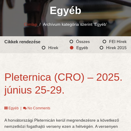
Egyéb
Címlap
/
Archívum kategória szerint 'Egyéb'
Cikkek rendezése
Összes
FEI Hírek
Hírek
Egyéb
Hírek 2015
Pleternica (CRO) – 2025.
június 25-29.
Egyéb
|
No Comments
A horvátországi Pleternicán kerül megrendezésre a következő
nemzetközi fogathajtó verseny ezen a hétvégén. A versenyen