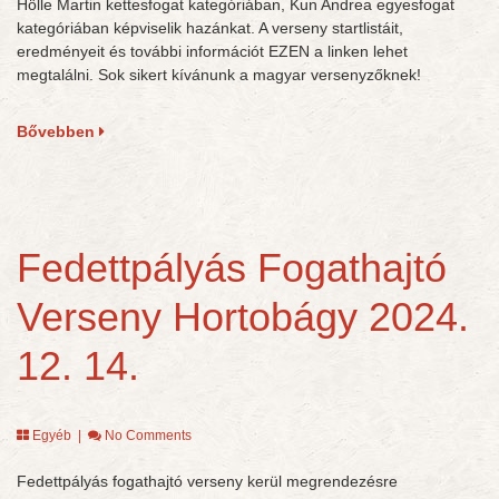
Hölle Martin kettesfogat kategóriában, Kun Andrea egyesfogat
kategóriában képviselik hazánkat. A verseny startlistáit,
eredményeit és további információt EZEN a linken lehet
megtalálni. Sok sikert kívánunk a magyar versenyzőknek!
Bővebben
Fedettpályás Fogathajtó
Verseny Hortobágy 2024.
12. 14.
Egyéb
|
No Comments
Fedettpályás fogathajtó verseny kerül megrendezésre