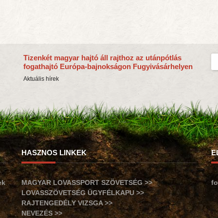
Tizenkét magyar hajtó áll rajthoz az utánpótlás
fogathajtó Európa-bajnokságon Fugyivásárhelyen
Aktuális hírek
HASZNOS LINKEK
E
ek
MAGYAR LOVASSPORT SZÖVETSÉG >>
f
LOVASSZÖVETSÉG ÜGYFÉLKAPU >>
RAJTENGEDÉLY VIZSGA >>
NEVEZÉS >>