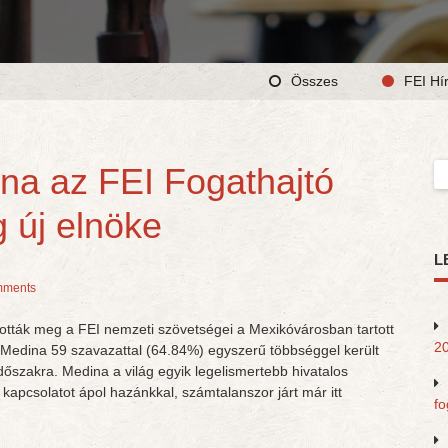
Összes
FEI Hí
na az FEI Fogathajtó
Ke
 új elnöke
L
mments
ották meg a FEI nemzeti szövetségei a Mexikóvárosban tartott
20
Medina 59 szavazattal (64.84%) egyszerű többséggel került
őszakra. Medina a világ egyik legelismertebb hivatalos
kapcsolatot ápol hazánkkal, számtalanszor járt már itt
fo