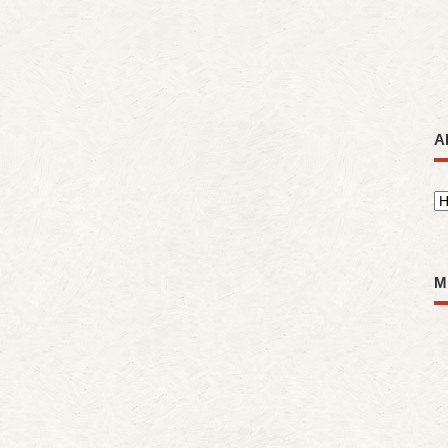
A
A
M