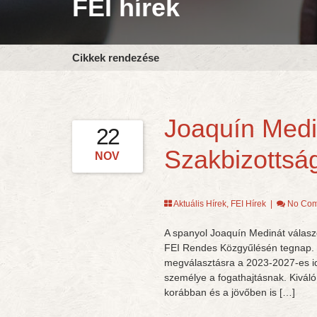
FEI hírek
Cikkek rendezése
Joaquín Medi
22
Szakbizottság
NOV
Aktuális Hírek
,
FEI Hírek
|
No Co
A spanyol Joaquín Medinát válasz
FEI Rendes Közgyűlésén tegnap. 
megválasztásra a 2023-2027-es id
személye a fogathajtásnak. Kiváló 
korábban és a jövőben is […]