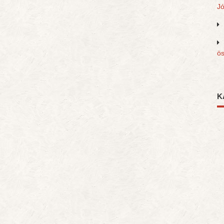
J
ös
K