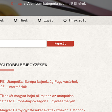
Címlap
/
Archívum kategória szerint 'FEI hírek'
rek
Hírek
Egyéb
Hírek 2015
resés:
EGUTÓBBI BEJEGYZÉSEK
FEI Utánpótlás Európa-bajnokság Fugyivásárhely
26 – információk
Tizenkét magyar hajtó áll rajthoz az utánpótlás
gathajtó Európa-bajnokságon Fugyivásárhelyen
Magyar Derby-győzteseket avattak Izsákon a Mondok