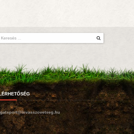
LÉRHETŐSÉG
ogatsport@lovasszovetseg.hu