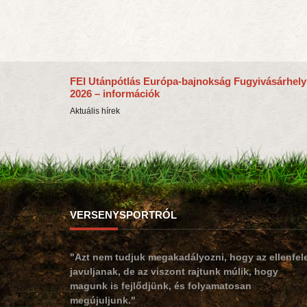
FEI Utánpótlás Európa-bajnokság Fugyivásárhely
2026 – információk
Aktuális hírek
VERSENYSPORTRÓL
"Azt nem tudjuk megakadályozni, hogy az ellenfel
javuljanak, de az viszont rajtunk múlik, hogy
magunk is fejlődjünk, és folyamatosan
megújuljunk."