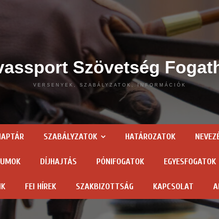
assport Szövetség Fogat
VERSENYEK, SZABÁLYZATOK, INFORMÁCIÓK
NAPTÁR
SZABÁLYZATOK
HATÁROZATOK
NEVEZ
TUMOK
DÍJHAJTÁS
PÓNIFOGATOK
EGYESFOGATOK
NK
FEI HÍREK
SZAKBIZOTTSÁG
KAPCSOLAT
A