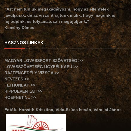
"Azt nem tudjuk megakadályozni, hogy az ellenfelek
javuljanak, de az viszont rajtunk múlik, hogy magunk is
fejlődjünk, és folyamatosan megújuljunk."
Kemény Dénes
HASZNOS LINKEK
MAGYAR LOVASSPORT SZÖVETSÉG >>
LOVASSZÖVETSÉG ÜGYFÉLKAPU >>
RAJTENGEDÉLY VIZSGA >>
NEVEZÉS >>
FEI HONLAP >>
HIPPOEVENT.AT >>
HOEFNET.NL >>
Fotók: Horváth Krisztina, Vida-Szűcs István, Váraljai János