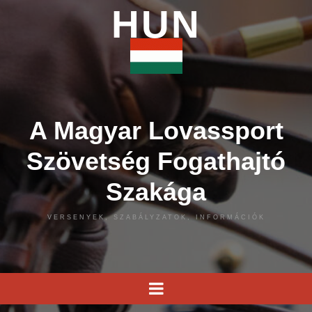
HUN
A Magyar Lovassport
Szövetség Fogathajtó
Szakága
VERSENYEK, SZABÁLYZATOK, INFORMÁCIÓK