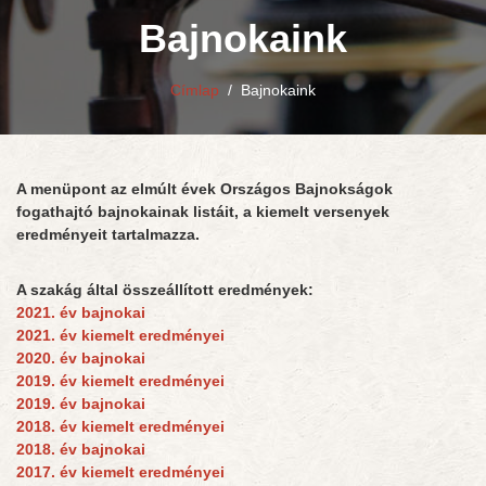
Bajnokaink
Címlap
/
Bajnokaink
A menüpont az elmúlt évek Országos Bajnokságok
fogathajtó bajnokainak listáit, a kiemelt versenyek
eredményeit tartalmazza.
A szakág által összeállított eredmények:
2021. év bajnokai
2021. év kiemelt eredményei
2020. év bajnokai
2019. év kiemelt eredményei
2019. év bajnokai
2018. év kiemelt eredményei
2018. év bajnokai
2017. év kiemelt eredményei