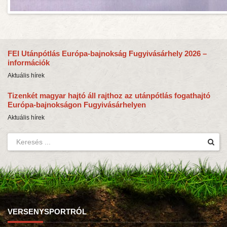
FEI Utánpótlás Európa-bajnokság Fugyivásárhely 2026 –
információk
Aktuális hírek
Tizenkét magyar hajtó áll rajthoz az utánpótlás fogathajtó
Európa-bajnokságon Fugyivásárhelyen
Aktuális hírek
VERSENYSPORTRÓL