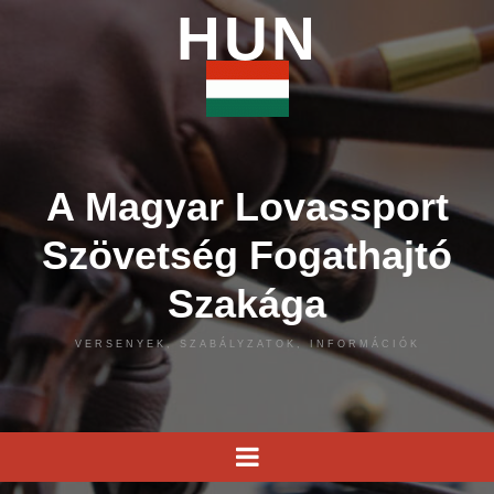
HUN
A Magyar Lovassport
Szövetség Fogathajtó
Szakága
VERSENYEK, SZABÁLYZATOK, INFORMÁCIÓK