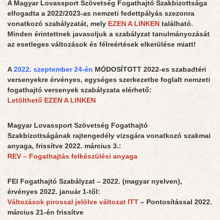
A Magyar Lovassport Szövetség Fogathajtó Szakbizottsága
elfogadta a 2022/2023-as nemzeti fedettpályás szezonra
vonatkozó szabályzatát, mely
EZEN A LINKEN
található.
Minden érintettnek javasoljuk a szabályzat tanulmányozását
az esetleges változások és félreértések elkerülése miatt!
A
2022. szeptember 24-én
MÓDOSÍTOTT 2022-es szabadtéri
versenyekre érvényes, egységes szerkezetbe foglalt nemzeti
fogathajtó versenyek szabályzata elérhető:
Letölthető EZEN A LINKEN
Magyar Lovassport Szövetség Fogathajtó
Szakbizottságának rajtengedély vizsgára vonatkozó szakmai
anyaga, frissítve 2022. március 3.:
REV – Fogathajtás felkészülési anyaga
FEI Fogathajtó Szabályzat – 2022. (magyar nyelven),
érvényes 2022. január 1-től:
Változások pirossal jelölve változat ITT
– Pontosítással 2022.
március 21-én frissítve