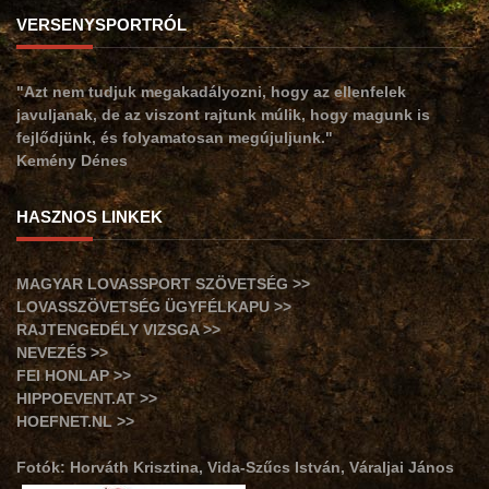
VERSENYSPORTRÓL
"Azt nem tudjuk megakadályozni, hogy az ellenfelek
javuljanak, de az viszont rajtunk múlik, hogy magunk is
fejlődjünk, és folyamatosan megújuljunk."
Kemény Dénes
HASZNOS LINKEK
MAGYAR LOVASSPORT SZÖVETSÉG >>
LOVASSZÖVETSÉG ÜGYFÉLKAPU >>
RAJTENGEDÉLY VIZSGA >>
NEVEZÉS >>
FEI HONLAP >>
HIPPOEVENT.AT >>
HOEFNET.NL >>
Fotók: Horváth Krisztina, Vida-Szűcs István, Váraljai János