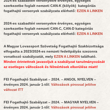
2024-es szabadtéri versenyekre érvényes, egységes
szerkezetbe foglalt nemzeti CAN-K (kölyök) kategóriás
fogathajtó versenyek szabályzata elérhető:
EZEN A LINKEN
2024-es szabadtéri versenyekre érvényes, egységes
szerkezetbe foglalt nemzeti CAN-C, CAN-D kategóriás
fogathajtó versenyek szabályzata elérhető:
EZEN A LINKEN
A Magyar Lovassport Szövetség Fogathajtó Szakbizottsága
elfogadta a 2023/2024-es nemzeti fedettpályás szezonra
vonatkozó szabályzatát, mely
EZEN A LINKEN
található.
Minden érintettnek javasoljuk a szabályzat tanulmányozását
az esetleges változások és félreértések elkerülése miatt!
FEI Fogathajtó Szabályzat – 2024. – ANGOL NYELVEN –
érvényes 2024. január 1-től:
Változások pirossal jelölve
változat ITT
FEI Fogathajtó Szabályzat – 2024. – MAGYAR NYELVEN –
érvényes 2024. január 1-től:
Változások pirossal jelölve