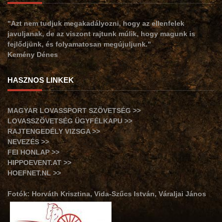
"Azt nem tudjuk megakadályozni, hogy az ellenfelek
javuljanak, de az viszont rajtunk múlik, hogy magunk is
fejlődjünk, és folyamatosan megújuljunk."
Kemény Dénes
HASZNOS LINKEK
MAGYAR LOVASSPORT SZÖVETSÉG >>
LOVASSZÖVETSÉG ÜGYFÉLKAPU >>
RAJTENGEDÉLY VIZSGA >>
NEVEZÉS >>
FEI HONLAP >>
HIPPOEVENT.AT >>
HOEFNET.NL >>
Fotók: Horváth Krisztina, Vida-Szűcs István, Váraljai János