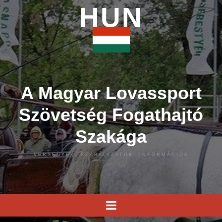
HUN
A Magyar Lovassport
Szövetség Fogathajtó
Szakága
VERSENYEK, SZABÁLYZATOK, INFORMÁCIÓK