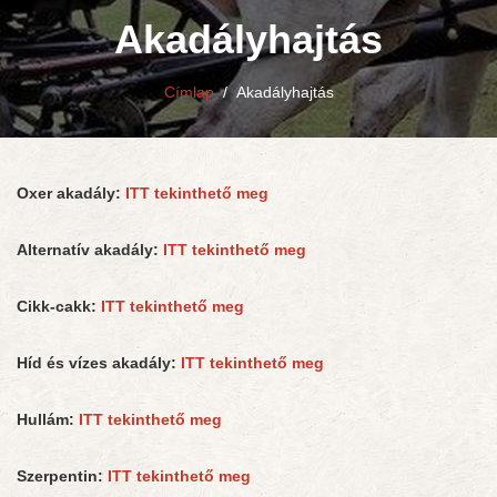
Akadályhajtás
Címlap
/
Akadályhajtás
Oxer akadály:
ITT tekinthető meg
Alternatív akadály:
ITT tekinthető meg
Cikk-cakk:
ITT tekinthető meg
Híd és vízes akadály:
ITT tekinthető meg
Hullám:
ITT tekinthető meg
Szerpentin:
ITT tekinthető meg