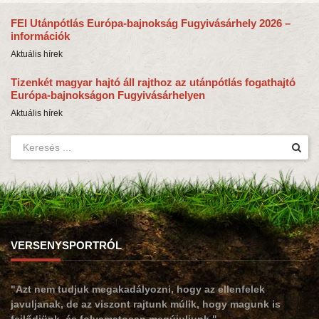
FEI Utánpótlás Európa-bajnokság Fugyivásárhely 2026 –
információk
Aktuális hírek
Tizenkét magyar hajtó áll rajthoz az utánpótlás fogathajtó
Európa-bajnokságon Fugyivásárhelyen
Aktuális hírek
VERSENYSPORTRÓL
"Azt nem tudjuk megakadályozni, hogy az ellenfelek
javuljanak, de az viszont rajtunk múlik, hogy magunk is
fejlődjünk, és folyamatosan megújuljunk."