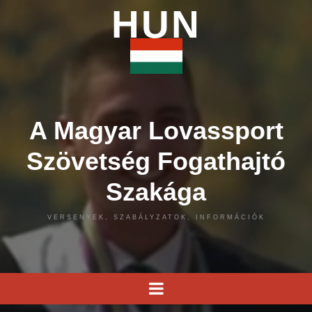
HUN
A Magyar Lovassport
Szövetség Fogathajtó
Szakága
VERSENYEK, SZABÁLYZATOK, INFORMÁCIÓK