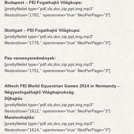
Budapest – FEI Fogathajtó Világkupa:
[prettyfilelist type=”pdf,xls,doc,zip,ppt,img,mp3″
filestoshow=”1782,” openinnew=”true” filesPerPage=”3″]
Stuttgart – FEI Fogathajtó Világkupa:
[prettyfilelist type=”pdf,xls,doc,zip,ppt,img,mp3″
filestoshow=”1776,” openinnew=”true” filesPerPage=”3″]
Pau versenyeredmények:
[prettyfilelist type=”pdf,xls,doc,zip,ppt,img,mp3″
filestoshow=”1751,” openinnew=”true” filesPerPage=”3″]
Alltech FEI World Equestrian Games 2014 in Normandy –
Négyesfogathajtó Világbajnokság
Díjhajtás
[prettyfilelist type=”pdf,xls,doc,zip,ppt,img,mp3″
filestoshow=”1612,” openinnew=”true” filesPerPage=”3″]
Maratonhajtás:
[prettyfilelist type=”pdf,xls,doc,zip,ppt,img,mp3″
filestoshow=”1614,” openinnew=”true” filesPerPage=”3″]