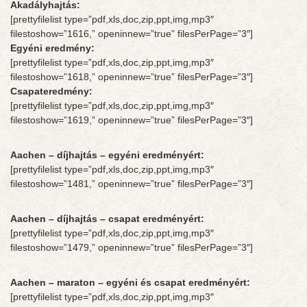
Akadályhajtás:
[prettyfilelist type=”pdf,xls,doc,zip,ppt,img,mp3″
filestoshow=”1616,” openinnew=”true” filesPerPage=”3″]
Egyéni eredmény:
[prettyfilelist type=”pdf,xls,doc,zip,ppt,img,mp3″
filestoshow=”1618,” openinnew=”true” filesPerPage=”3″]
Csapateredmény:
[prettyfilelist type=”pdf,xls,doc,zip,ppt,img,mp3″
filestoshow=”1619,” openinnew=”true” filesPerPage=”3″]
Aachen – díjhajtás – egyéni eredményért:
[prettyfilelist type=”pdf,xls,doc,zip,ppt,img,mp3″
filestoshow=”1481,” openinnew=”true” filesPerPage=”3″]
Aachen – díjhajtás – csapat eredményért:
[prettyfilelist type=”pdf,xls,doc,zip,ppt,img,mp3″
filestoshow=”1479,” openinnew=”true” filesPerPage=”3″]
Aachen – maraton – egyéni és csapat eredményért:
[prettyfilelist type=”pdf,xls,doc,zip,ppt,img,mp3″