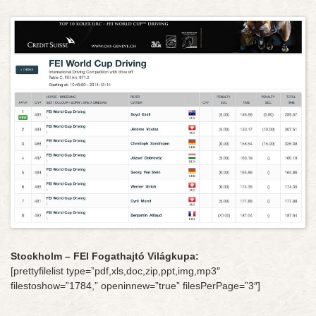
Stockholm – FEI Fogathajtó Világkupa:
[prettyfilelist type=”pdf,xls,doc,zip,ppt,img,mp3″
filestoshow=”1784,” openinnew=”true” filesPerPage=”3″]