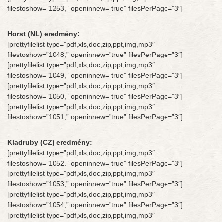
filestoshow=”1253,” openinnew=”true” filesPerPage=”3″]
Horst (NL) eredmény:
[prettyfilelist type=”pdf,xls,doc,zip,ppt,img,mp3″
filestoshow=”1048,” openinnew=”true” filesPerPage=”3″]
[prettyfilelist type=”pdf,xls,doc,zip,ppt,img,mp3″
filestoshow=”1049,” openinnew=”true” filesPerPage=”3″]
[prettyfilelist type=”pdf,xls,doc,zip,ppt,img,mp3″
filestoshow=”1050,” openinnew=”true” filesPerPage=”3″]
[prettyfilelist type=”pdf,xls,doc,zip,ppt,img,mp3″
filestoshow=”1051,” openinnew=”true” filesPerPage=”3″]
Kladruby (CZ) eredmény:
[prettyfilelist type=”pdf,xls,doc,zip,ppt,img,mp3″
filestoshow=”1052,” openinnew=”true” filesPerPage=”3″]
[prettyfilelist type=”pdf,xls,doc,zip,ppt,img,mp3″
filestoshow=”1053,” openinnew=”true” filesPerPage=”3″]
[prettyfilelist type=”pdf,xls,doc,zip,ppt,img,mp3″
filestoshow=”1054,” openinnew=”true” filesPerPage=”3″]
[prettyfilelist type=”pdf,xls,doc,zip,ppt,img,mp3″