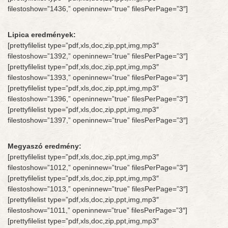
filestoshow=”1436,” openinnew=”true” filesPerPage=”3″]
Lipica eredmények:
[prettyfilelist type=”pdf,xls,doc,zip,ppt,img,mp3″
filestoshow=”1392,” openinnew=”true” filesPerPage=”3″]
[prettyfilelist type=”pdf,xls,doc,zip,ppt,img,mp3″
filestoshow=”1393,” openinnew=”true” filesPerPage=”3″]
[prettyfilelist type=”pdf,xls,doc,zip,ppt,img,mp3″
filestoshow=”1396,” openinnew=”true” filesPerPage=”3″]
[prettyfilelist type=”pdf,xls,doc,zip,ppt,img,mp3″
filestoshow=”1397,” openinnew=”true” filesPerPage=”3″]
Megyaszó eredmény:
[prettyfilelist type=”pdf,xls,doc,zip,ppt,img,mp3″
filestoshow=”1012,” openinnew=”true” filesPerPage=”3″]
[prettyfilelist type=”pdf,xls,doc,zip,ppt,img,mp3″
filestoshow=”1013,” openinnew=”true” filesPerPage=”3″]
[prettyfilelist type=”pdf,xls,doc,zip,ppt,img,mp3″
filestoshow=”1011,” openinnew=”true” filesPerPage=”3″]
[prettyfilelist type=”pdf,xls,doc,zip,ppt,img,mp3″