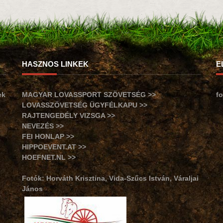
HASZNOS LINKEK
E
ek
MAGYAR LOVASSPORT SZÖVETSÉG >>
f
LOVASSZÖVETSÉG ÜGYFÉLKAPU >>
RAJTENGEDÉLY VIZSGA >>
NEVEZÉS >>
FEI HONLAP >>
HIPPOEVENT.AT >>
HOEFNET.NL >>
Fotók: Horváth Krisztina, Vida-Szűcs István, Váraljai
János