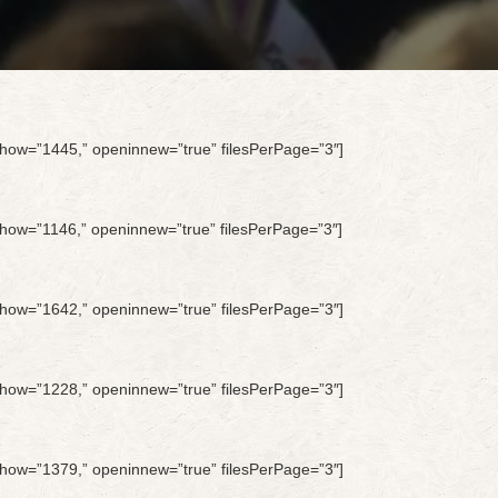
stoshow=”1445,” openinnew=”true” filesPerPage=”3″]
stoshow=”1146,” openinnew=”true” filesPerPage=”3″]
stoshow=”1642,” openinnew=”true” filesPerPage=”3″]
stoshow=”1228,” openinnew=”true” filesPerPage=”3″]
stoshow=”1379,” openinnew=”true” filesPerPage=”3″]