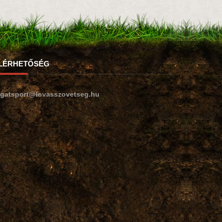
LÉRHETŐSÉG
ogatsport@lovasszovetseg.hu