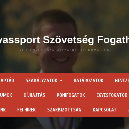
assport Szövetség Fogat
VERSENYEK, SZABÁLYZATOK, INFORMÁCIÓK
NAPTÁR
SZABÁLYZATOK
HATÁROZATOK
NEVEZ
TUMOK
DÍJHAJTÁS
PÓNIFOGATOK
EGYESFOGATOK
INK
FEI HÍREK
SZAKBIZOTTSÁG
KAPCSOLAT