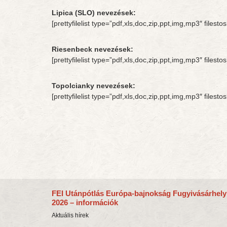
Lipica (SLO) nevezések:
[prettyfilelist type=”pdf,xls,doc,zip,ppt,img,mp3″ file
Riesenbeck nevezések:
[prettyfilelist type=”pdf,xls,doc,zip,ppt,img,mp3″ file
Topolcianky nevezések:
[prettyfilelist type=”pdf,xls,doc,zip,ppt,img,mp3″ file
FEI Utánpótlás Európa-bajnokság Fugyivásárhely
2026 – információk
Aktuális hírek