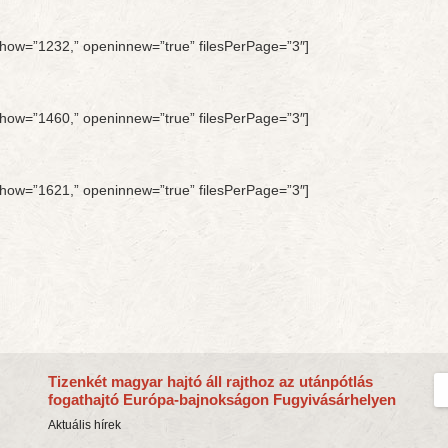
stoshow=”1232,” openinnew=”true” filesPerPage=”3″]
stoshow=”1460,” openinnew=”true” filesPerPage=”3″]
stoshow=”1621,” openinnew=”true” filesPerPage=”3″]
Tizenkét magyar hajtó áll rajthoz az utánpótlás
fogathajtó Európa-bajnokságon Fugyivásárhelyen
Aktuális hírek