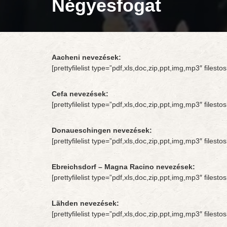
Négyesfogat
Aacheni
nevezések:
[prettyfilelist type=”pdf,xls,doc,zip,ppt,img,mp3″ file
Cefa nevezések:
[prettyfilelist type=”pdf,xls,doc,zip,ppt,img,mp3″ file
Donaueschingen nevezések:
[prettyfilelist type=”pdf,xls,doc,zip,ppt,img,mp3″ file
Ebreichsdorf – Magna Racino nevezések:
[prettyfilelist type=”pdf,xls,doc,zip,ppt,img,mp3″ file
Lähden nevezések:
[prettyfilelist type=”pdf,xls,doc,zip,ppt,img,mp3″ file