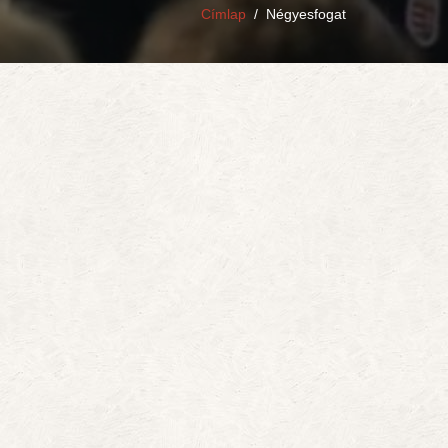
Címlap
/
Négyesfogat