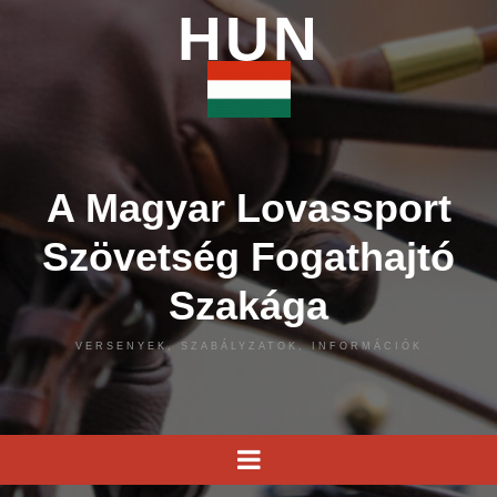
HUN
A Magyar Lovassport
Szövetség Fogathajtó
Szakága
VERSENYEK, SZABÁLYZATOK, INFORMÁCIÓK