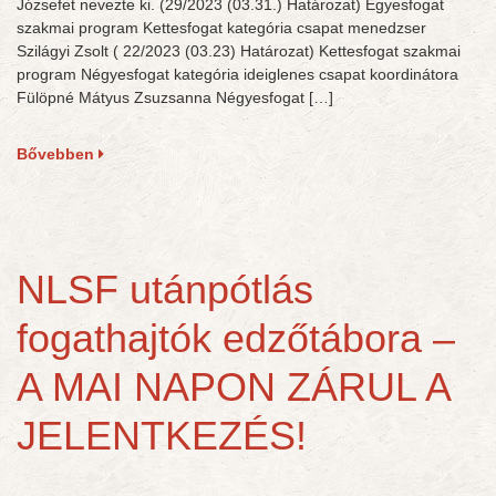
Józsefet nevezte ki. (29/2023 (03.31.) Határozat) Egyesfogat
szakmai program Kettesfogat kategória csapat menedzser
Szilágyi Zsolt ( 22/2023 (03.23) Határozat) Kettesfogat szakmai
program Négyesfogat kategória ideiglenes csapat koordinátora
Fülöpné Mátyus Zsuzsanna Négyesfogat […]
Bővebben
NLSF utánpótlás
fogathajtók edzőtábora –
A MAI NAPON ZÁRUL A
JELENTKEZÉS!