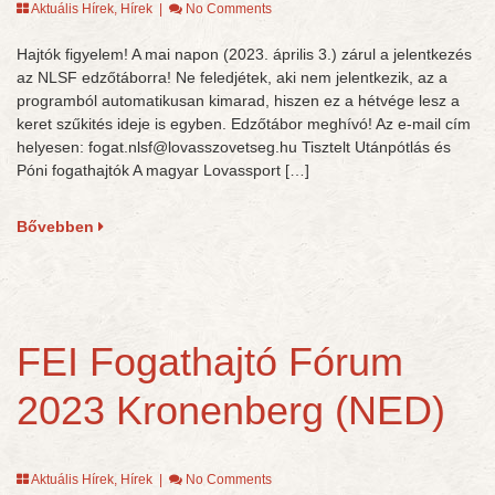
Aktuális Hírek
,
Hírek
|
No Comments
Hajtók figyelem! A mai napon (2023. április 3.) zárul a jelentkezés
az NLSF edzőtáborra! Ne feledjétek, aki nem jelentkezik, az a
programból automatikusan kimarad, hiszen ez a hétvége lesz a
keret szűkités ideje is egyben. Edzőtábor meghívó! Az e-mail cím
helyesen: fogat.nlsf@lovasszovetseg.hu Tisztelt Utánpótlás és
Póni fogathajtók A magyar Lovassport […]
Bővebben
FEI Fogathajtó Fórum
2023 Kronenberg (NED)
Aktuális Hírek
,
Hírek
|
No Comments