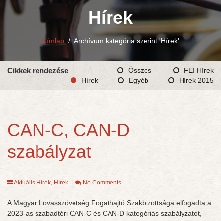
Hírek
Címlap
/
Archívum kategória szerint 'Hírek'
Cikkek rendezése
Összes
FEI Hírek
Hírek
Egyéb
Hírek 2015
CAN-C, CAN-D
szabályzat
Aktuális Hírek
,
Hírek
|
No Comments
A Magyar Lovasszövetség Fogathajtó Szakbizottsága elfogadta a
2023-as szabadtéri CAN-C és CAN-D kategóriás szabályzatot,