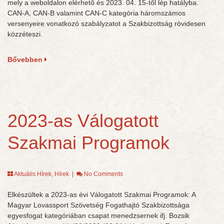
mely a weboldalon elérhető és 2023. 04. 15-től lép hatályba.
CAN-A, CAN-B valamint CAN-C kategória háromszámos
versenyeire vonatkozó szabályzatot a Szakbizottság rövidesen
közzéteszi.
Bővebben
2023-as Válogatott
Szakmai Programok
Aktuális Hírek
,
Hírek
|
No Comments
Elkészültek a 2023-as évi Válogatott Szakmai Programok: A
Magyar Lovassport Szövetség Fogathajtó Szakbizottsága
egyesfogat kategóriában csapat menedzsernek ifj. Bozsik