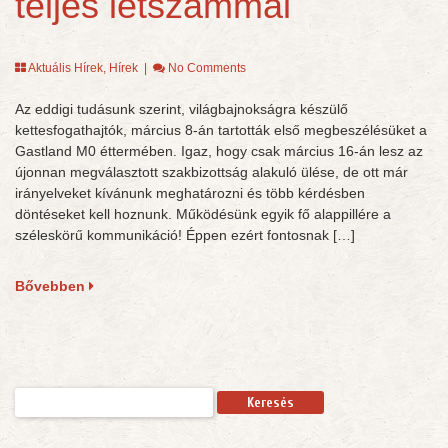
teljes létszámmal
Aktuális Hírek
,
Hírek
|
No Comments
Az eddigi tudásunk szerint, világbajnokságra készülő
kettesfogathajtók, március 8-án tartották első megbeszélésüket a
Gastland M0 éttermében. Igaz, hogy csak március 16-án lesz az
újonnan megválasztott szakbizottság alakuló ülése, de ott már
irányelveket kívánunk meghatározni és több kérdésben
döntéseket kell hoznunk. Működésünk egyik fő alappillére a
széleskörű kommunikáció! Éppen ezért fontosnak […]
Bővebben
Keresés: