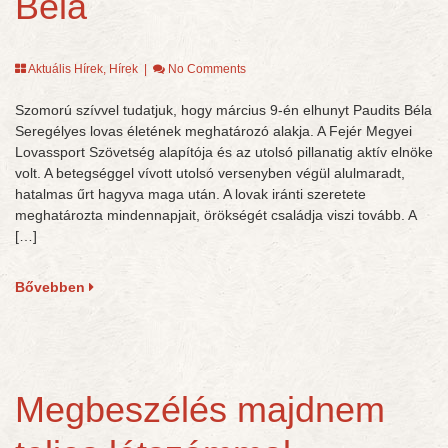
Béla
Aktuális Hírek
,
Hírek
|
No Comments
Szomorú szívvel tudatjuk, hogy március 9-én elhunyt Paudits Béla
Seregélyes lovas életének meghatározó alakja. A Fejér Megyei
Lovassport Szövetség alapítója és az utolsó pillanatig aktív elnöke
volt. A betegséggel vívott utolsó versenyben végül alulmaradt,
hatalmas űrt hagyva maga után. A lovak iránti szeretete
meghatározta mindennapjait, örökségét családja viszi tovább. A
[…]
Bővebben
Megbeszélés majdnem