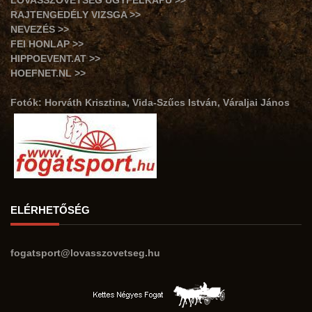
LOVASSZÖVETSÉG ÜGYFÉLKAPU >>
RAJTENGEDÉLY VIZSGA >>
NEVEZÉS >>
FEI HONLAP >>
HIPPOEVENT.AT >>
HOEFNET.NL >>
Fotók: Horváth Krisztina, Vida-Szűcs István, Váraljai János
ELÉRHETŐSÉG
fogatsport@lovasszovetseg.hu