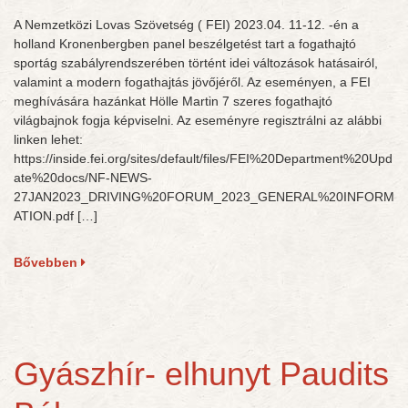
A Nemzetközi Lovas Szövetség ( FEI) 2023.04. 11-12. -én a
holland Kronenbergben panel beszélgetést tart a fogathajtó
sportág szabályrendszerében történt idei változások hatásairól,
valamint a modern fogathajtás jövőjéről. Az eseményen, a FEI
meghívására hazánkat Hölle Martin 7 szeres fogathajtó
világbajnok fogja képviselni. Az eseményre regisztrálni az alábbi
linken lehet:
https://inside.fei.org/sites/default/files/FEI%20Department%20Upd
ate%20docs/NF-NEWS-
27JAN2023_DRIVING%20FORUM_2023_GENERAL%20INFORM
ATION.pdf […]
Bővebben
Gyászhír- elhunyt Paudits