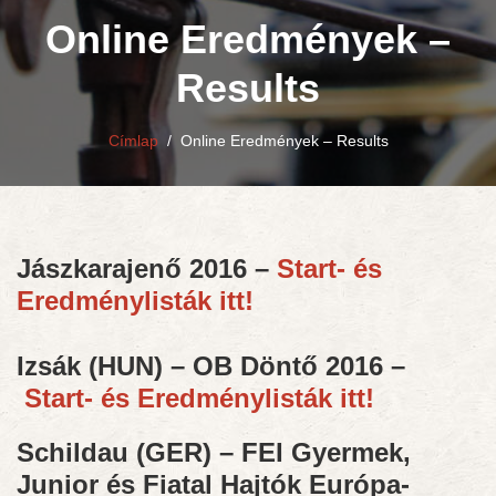
Online Eredmények –
Results
Címlap
/
Online Eredmények – Results
Jászkarajenő 2016 –
Start- és
Eredménylisták itt!
Izsák (HUN) – OB Döntő 2016 –
Start- és Eredménylisták itt!
Schildau (GER) – FEI Gyermek,
Junior és Fiatal Hajtók Európa-