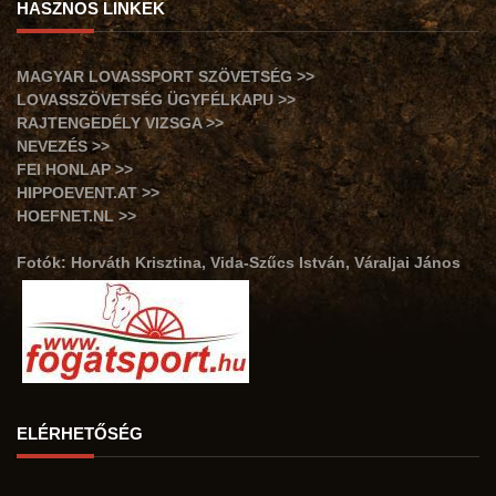
HASZNOS LINKEK
MAGYAR LOVASSPORT SZÖVETSÉG >>
LOVASSZÖVETSÉG ÜGYFÉLKAPU >>
RAJTENGEDÉLY VIZSGA >>
NEVEZÉS >>
FEI HONLAP >>
HIPPOEVENT.AT >>
HOEFNET.NL >>
Fotók: Horváth Krisztina, Vida-Szűcs István, Váraljai János
ELÉRHETŐSÉG