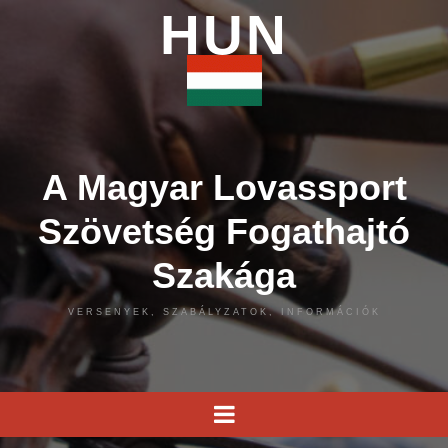
HUN
A Magyar Lovassport
Szövetség Fogathajtó
Szakága
VERSENYEK, SZABÁLYZATOK, INFORMÁCIÓK