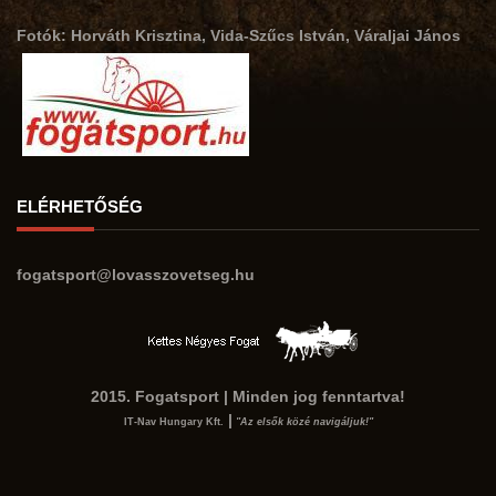
Fotók: Horváth Krisztina, Vida-Szűcs István, Váraljai János
ELÉRHETŐSÉG
fogatsport@lovasszovetseg.hu
2015. Fogatsport | Minden jog fenntartva!
|
IT-Nav Hungary Kft.
"Az elsők közé navigáljuk!"