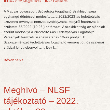
Hírek 2022
,
Megyei Hírek
|
No Comments
A Magyar Lovassport Szövetség Fogathajtó Szakbizottsága
egyhangú döntéssel módosította a 2022/2023-as fedettpályás
szezonra érvényes nemzeti szabályzatát, melyről határozat is
született. 58/2022 (10.26.) határozat: A szakbizottság az alábbiak
szerint módosítja a 2022/2023-as Fedettpályás Fogathajtó
Versenyek Nemzeti Szabályzatának 13-as pontját: 13.
Szakszemélyzet Fedettpályás fogathajtó versenyt öt fős szakmai
stábbal lehet lebonyolítani. Egy […]
Bővebben
Meghívó – NLSF
tájékoztató – 2022.