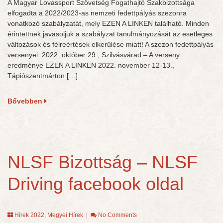
A Magyar Lovassport Szövetség Fogathajtó Szakbizottsága
elfogadta a 2022/2023-as nemzeti fedettpályás szezonra
vonatkozó szabályzatát, mely EZEN A LINKEN található. Minden
érintettnek javasoljuk a szabályzat tanulmányozását az esetleges
változások és félreértések elkerülése miatt! A szezon fedettpályás
versenyei: 2022. október 29., Szilvásvárad – A verseny
eredménye EZEN A LINKEN 2022. november 12-13.,
Tápiószentmárton […]
Bővebben
NLSF Bizottság – NLSF
Driving facebook oldal
Hírek 2022
,
Megyei Hírek
|
No Comments