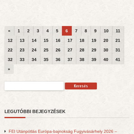
«
1
2
3
4
5
6
7
8
9
10
11
12
13
14
15
16
17
18
19
20
21
22
23
24
25
26
27
28
29
30
31
32
33
34
35
36
37
38
39
40
41
»
Keresés:
LEGUTÓBBI BEJEGYZÉSEK
FEI Utánpótlás Európa-bajnokság Fugyivásárhely 2026 –