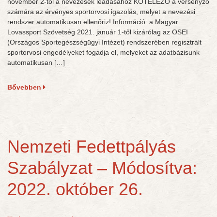
november 2-től a nevezések leadásához KÖTELEZŐ a versenyző
számára az érvényes sportorvosi igazolás, melyet a nevezési
rendszer automatikusan ellenőriz! Információ: a Magyar
Lovassport Szövetség 2021. január 1-től kizárólag az OSEI
(Országos Sportegészségügyi Intézet) rendszerében regisztrált
sportorvosi engedélyeket fogadja el, melyeket az adatbázisunk
automatikusan […]
Bővebben
Nemzeti Fedettpályás
Szabályzat – Módosítva:
2022. október 26.