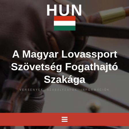
HUN
A Magyar Lovassport
Szövetség Fogathajtó
Szakága
VERSENYEK, SZABÁLYZATOK, INFORMÁCIÓK