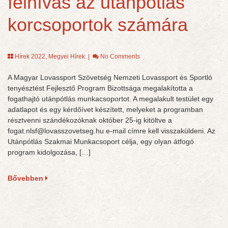
felhívás az utánpótlás
korcsoportok számára
Hírek 2022
,
Megyei Hírek
|
No Comments
A Magyar Lovassport Szövetség Nemzeti Lovassport és Sportló
tenyésztést Fejlesztő Program Bizottsága megalakította a
fogathajtó utánpótlás munkacsoportot. A megalakult testület egy
adatlapot és egy kérdőívet készített, melyeket a programban
résztvenni szándékozóknak október 25-ig kitöltve a
fogat.nlsf@lovasszovetseg.hu e-mail címre kell visszaküldeni. Az
Utánpótlás Szakmai Munkacsoport célja, egy olyan átfogó
program kidolgozása, […]
Bővebben