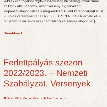
küldjék el a fogatsport@lovasszovetseg.hu szakági email címre
az Önök által rendezni kívánt verseny(ek) tervezett
időpontját/időpontjait és a megrendezni kívánt kategóriá(ka)t is! A
2023-as versenynaptár TERVEZET EZEN A LINKEN érhető el. A
tervezett hazai rendezésű nemzetközi versenyek időpontja: […]
Bővebben
Fedettpályás szezon
2022/2023. – Nemzeti
Szabályzat, Versenyek
Hírek 2022
,
Megyei Hírek
|
No Comments