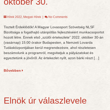
október 30.
Hírek 2022
,
Megyei Hírek
|
No Comments
Tisztelt Érdeklődők! A Magyar Lovassport Szövetség NLSF
Bizottsága a fogathajtó utánpótlás fejlesztéséért munkacsoportot
hozott létre. Ennek első „szülői értekezlete” 2022. október 30-án
(vasárnap) 15:00 órakor Budapesten, a Nemzeti Lovarda
Tudásközpontjában kerül megrendezésre, ahol részletesen
beszámolunk a programról, megvitatjuk a pályázatokat és
egyeztetünk a jövőről. Az értekezlet nyílt, azon bárki részt […]
Bővebben
Elnök úr válaszlevele