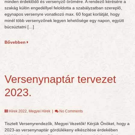
minden érdeklődő és versenyző örömére. A rendező kérésére a
szakág külön engedéllyel feloldotta a szabályzatban szereplő,
egynapos versenyre vonatkozó max. 60 fogat korlátját, hogy
minél több versenyzőnek legyen lehetősége egy napon, együtt
búcsúztatni […]
Bővebben
Versenynaptár tervezet
2023.
Hírek 2022
,
Megyei Hírek
|
No Comments
Tisztelt Versenyrendezők, Megyei Vezetők! Kérjük Önöket, hogy a
2023-as versenynaptár gördülékeny elkészítése érdekében