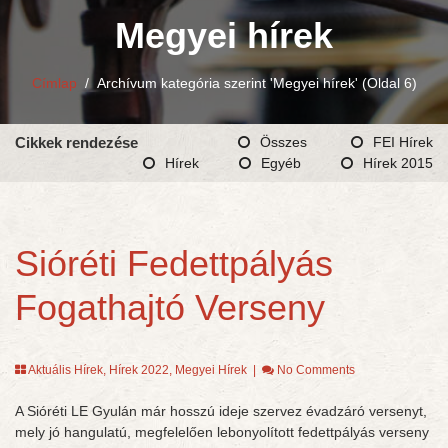
Megyei hírek
Címlap
/
Archívum kategória szerint 'Megyei hírek'
(Oldal 6)
Cikkek rendezése
Összes
FEI Hírek
Hírek
Egyéb
Hírek 2015
Sióréti Fedettpályás
Fogathajtó Verseny
Aktuális Hírek
,
Hírek 2022
,
Megyei Hírek
|
No Comments
A Sióréti LE Gyulán már hosszú ideje szervez évadzáró versenyt,
mely jó hangulatú, megfelelően lebonyolított fedettpályás verseny