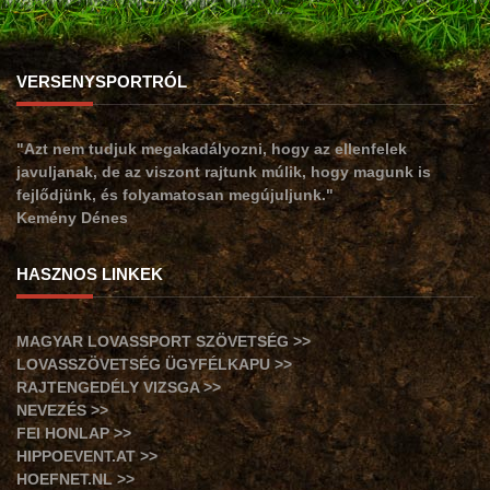
VERSENYSPORTRÓL
"Azt nem tudjuk megakadályozni, hogy az ellenfelek
javuljanak, de az viszont rajtunk múlik, hogy magunk is
fejlődjünk, és folyamatosan megújuljunk."
Kemény Dénes
HASZNOS LINKEK
MAGYAR LOVASSPORT SZÖVETSÉG >>
LOVASSZÖVETSÉG ÜGYFÉLKAPU >>
RAJTENGEDÉLY VIZSGA >>
NEVEZÉS >>
FEI HONLAP >>
HIPPOEVENT.AT >>
HOEFNET.NL >>