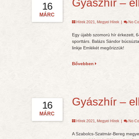
Gyászhír – e
16
MÁRC
Hírek 2021
,
Megyei Hírek
|
No C
Egy újabb szomorú hír érkezett, 6
sporttárs. Balázs Sándor búcsúzta
linkje Emlékét megőrizzük!
Bővebben
Gyászhír – e
16
MÁRC
Hírek 2021
,
Megyei Hírek
|
No C
A Szabolcs-Szatmár-Bereg megyei 