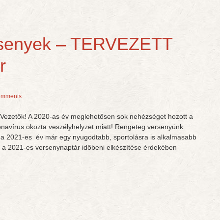
ersenyek – TERVEZETT
r
omments
 Vezetők! A 2020-as év meglehetősen sok nehézséget hozott a
onavírus okozta veszélyhelyzet miatt! Rengeteg versenyünk
 a 2021-es év már egy nyugodtabb, sportolásra is alkalmasabb
y a 2021-es versenynaptár időbeni elkészítése érdekében