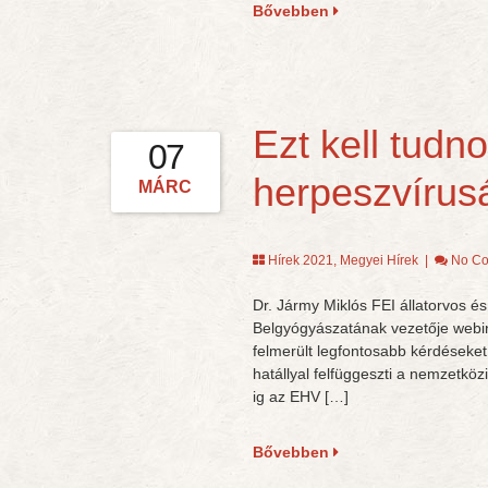
Bővebben
Ezt kell tudn
07
herpeszvírus
MÁRC
Hírek 2021
,
Megyei Hírek
|
No C
Dr. Jármy Miklós FEI állatorvos é
Belgyógyászatának vezetője webi
felmerült legfontosabb kérdéseket.
hatállyal felfüggeszti a nemzetkö
ig az EHV […]
Bővebben