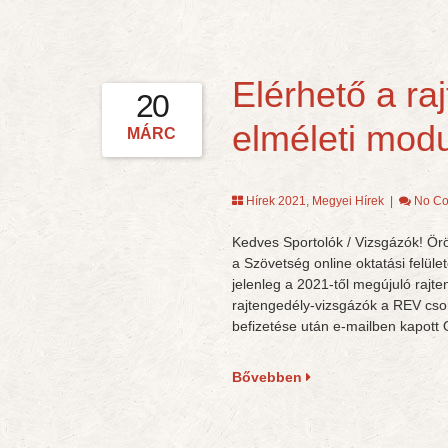
Elérhető a ra
20
elméleti modu
MÁRC
Hírek 2021
,
Megyei Hírek
|
No C
Kedves Sportolók / Vizsgázók! Örö
a Szövetség online oktatási felület
jelenleg a 2021-től megújuló rajten
rajtengedély-vizsgázók a REV cs
befizetése után e-mailben kapott
Bővebben