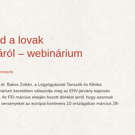
od a lovak
áról – webinárium
omments
s dr. Bakos Zoltán, a Lógyógyászati Tanszék és Klinika
nárium keretében válaszolja meg az EHV járvány kapcsán
 Az FEI március elsején hozott döntést arról, hogy azonnali
zi versenyeket az európai kontinens 10 országában március 28-