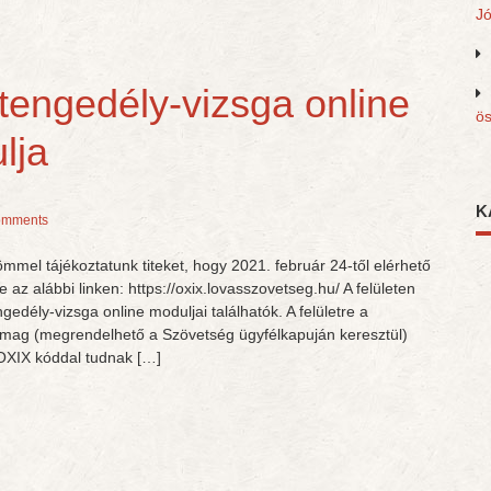
J
jtengedély-vizsga online
ös
lja
K
omments
mmel tájékoztatunk titeket, hogy 2021. február 24-től elérhető
e az alábbi linken: https://oxix.lovasszovetseg.hu/ A felületen
gedély-vizsga online moduljai találhatók. A felületre a
omag (megrendelhető a Szövetség ügyfélkapuján keresztül)
 OXIX kóddal tudnak […]