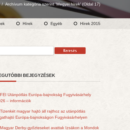
/
Archívum kategória szerint 'Megyei hírek'
(Oldal 17)
rek
Hírek
Egyéb
Hírek 2015
resés:
EGUTÓBBI BEJEGYZÉSEK
FEI Utánpótlás Európa-bajnokság Fugyivásárhely
26 – információk
Tizenkét magyar hajtó áll rajthoz az utánpótlás
gathajtó Európa-bajnokságon Fugyivásárhelyen
Magyar Derby-győzteseket avattak Izsákon a Mondok