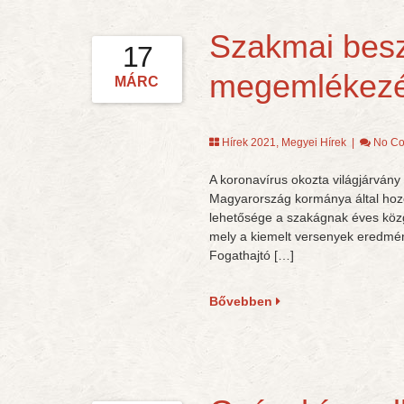
Szakmai bes
17
megemlékez
MÁRC
Hírek 2021
,
Megyei Hírek
|
No C
A koronavírus okozta világjárvány 
Magyarország kormánya által hozot
lehetősége a szakágnak éves közg
mely a kiemelt versenyek eredmény
Fogathajtó […]
Bővebben