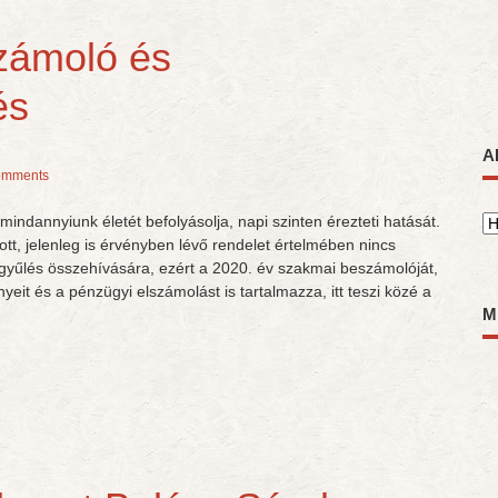
zámoló és
és
A
omments
mindannyiunk életét befolyásolja, napi szinten érezteti hatását.
A
t, jelenleg is érvényben lévő rendelet értelmében nincs
yűlés összehívására, ezért a 2020. év szakmai beszámolóját,
eit és a pénzügyi elszámolást is tartalmazza, itt teszi közé a
M