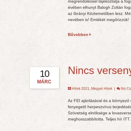
megrendüléssel tájékoztatja a fog
évében elhunyt Balogh Zoltán fog
az Ibrányi Köztemetőben lesz. Mé
nevében is! Emlékét megőrizzük!
Bővebben
Nincs versen
10
MÁRC
Hírek 2021
,
Megyei Hírek
|
No C
Az FEI ajánlásával és a környező
fenyegető herpeszvírus terjedés
Szövetség elnöksége a lovasverse
meghosszabbította. Teljes hír ITT.