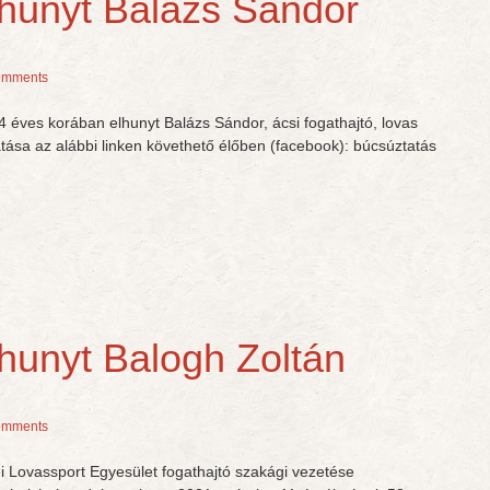
lhunyt Balázs Sándor
omments
4 éves korában elhunyt Balázs Sándor, ácsi fogathajtó, lovas
tása az alábbi linken követhető élőben (facebook): búcsúztatás
lhunyt Balogh Zoltán
omments
Lovassport Egyesület fogathajtó szakági vezetése