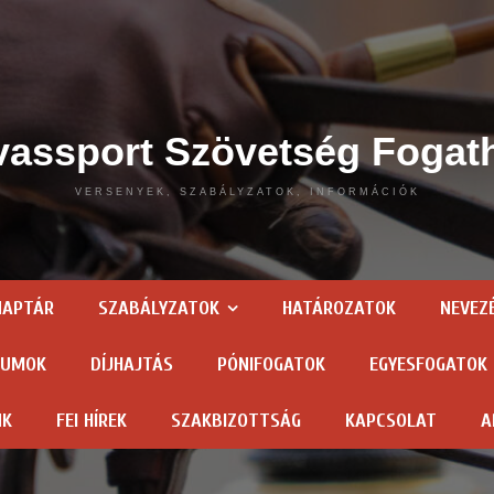
assport Szövetség Fogat
VERSENYEK, SZABÁLYZATOK, INFORMÁCIÓK
NAPTÁR
SZABÁLYZATOK
HATÁROZATOK
NEVEZ
TUMOK
DÍJHAJTÁS
PÓNIFOGATOK
EGYESFOGATOK
NK
FEI HÍREK
SZAKBIZOTTSÁG
KAPCSOLAT
A