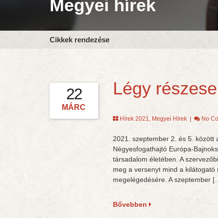
Megyei hírek
Cikkek rendezése
Légy részese
22
MÁRC
Hírek 2021
,
Megyei Hírek
|
No C
2021. szeptember 2. és 5. között 
Négyesfogathajtó Európa-Bajnoksá
társadalom életében. A szervezőb
meg a versenyt mind a kilátogató
megelégedésére. A szeptember [
Bővebben