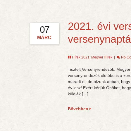
2021. évi v
07
versenynaptá
MÁRC
Hírek 2021
,
Megyei Hírek
|
No C
Tisztelt Versenyrendezők, Megyei
versenyrendezők életébe is a kor
maradt el, de bízunk abban, hogy
év lesz! Ezért kérjük Önöket, hog
küldjék […]
Bővebben