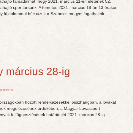
athajtó társadalmat, hogy 2021. március 11-én életének 52.
athajtó sporttársunk. A temetés 2021. március 18-án 13 órakor
ly fájdalommal búcsúzuk a Szabolcs megyei fogathajtók
y március 28-ig
omments
 országokban hozott rendelkezésekkel összhangban, a lovakat
ének megelőzésének érdekében, a Magyar Lovassport
nyek felfüggesztésének határidejét 2021. március 28-ig