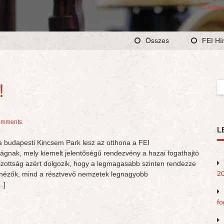
Címlap
Összes
FEI Hí
!
Ke
omments
L
a budapesti Kincsem Park lesz az otthona a FEI
gnak, mely kiemelt jelentőségű rendezvény a hazai fogathajtó
izottság azért dolgozik, hogy a legmagasabb szinten rendezze
20
 nézők, mind a résztvevő nemzetek legnagyobb
…]
fo