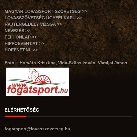
MAGYAR LOVASSPORT SZÖVETSÉG >>
LOVASSZÖVETSÉG ÜGYFÉLKAPU >>
RAJTENGEDÉLY VIZSGA >>
NEVEZÉS >>
FEI HONLAP >>
HIPPOEVENT.AT >>
HOEFNET.NL >>
Fotók: Horváth Krisztina, Vida-Szűcs István, Váraljai János
ELÉRHETŐSÉG
fogatsport@lovasszovetseg.hu