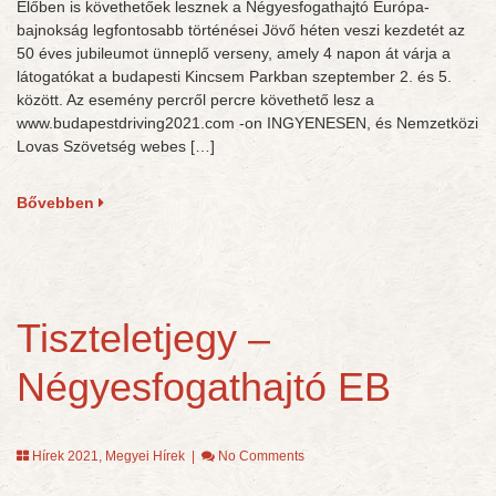
Élőben is követhetőek lesznek a Négyesfogathajtó Európa-
bajnokság legfontosabb történései Jövő héten veszi kezdetét az
50 éves jubileumot ünneplő verseny, amely 4 napon át várja a
látogatókat a budapesti Kincsem Parkban szeptember 2. és 5.
között. Az esemény percről percre követhető lesz a
www.budapestdriving2021.com -on INGYENESEN, és Nemzetközi
Lovas Szövetség webes […]
Bővebben
Tiszteletjegy –
Négyesfogathajtó EB
Hírek 2021
,
Megyei Hírek
|
No Comments