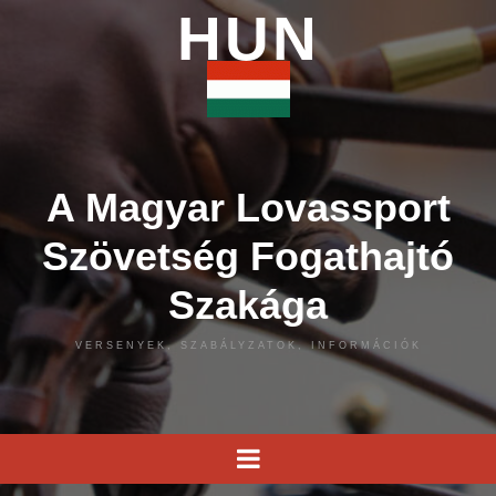
HUN
A Magyar Lovassport
Szövetség Fogathajtó
Szakága
VERSENYEK, SZABÁLYZATOK, INFORMÁCIÓK