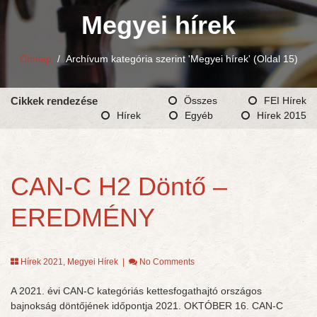
Megyei hírek
Címlap
/
Archívum kategória szerint 'Megyei hírek'
(Oldal 15)
Cikkek rendezése
Összes
FEI Hírek
Hírek
Egyéb
Hírek 2015
CAN-C H2 Döntő –
EREDMÉNY
Hírek 2021
,
Megyei Hírek
|
No Comments
A 2021. évi CAN-C kategóriás kettesfogathajtó országos
bajnokság döntőjének időpontja 2021. OKTÓBER 16. CAN-C