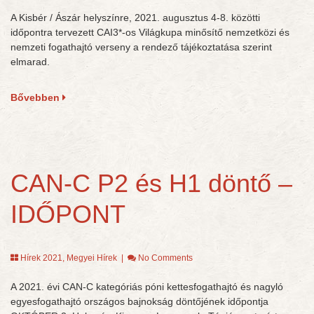
A Kisbér / Ászár helyszínre, 2021. augusztus 4-8. közötti
időpontra tervezett CAI3*-os Világkupa minősítő nemzetközi és
nemzeti fogathajtó verseny a rendező tájékoztatása szerint
elmarad.
Bővebben
CAN-C P2 és H1 döntő –
IDŐPONT
Hírek 2021
,
Megyei Hírek
|
No Comments
A 2021. évi CAN-C kategóriás póni kettesfogathajtó és nagyló
egyesfogathajtó országos bajnokság döntőjének időpontja