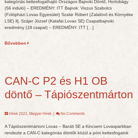
kategóriás kettesfogathajtó Országos Bajnoki Döntő, Hortobágy
(56 induló) – EREDMÉNY: ITT Bajnok: Viszus Szabolcs
(Fülöpházi Lovas Egyesület) Szalár Róbert (Zalalövő és Környéke
LSE) ifj. Szájer József (Katafai Lovas SE) Csapatbajnoki
eredmény (18 csapat) – EREDMÉNY: ITT […]
Bővebben
CAN-C P2 és H1 OB
döntő – Tápiószentmárton
Hírek 2021
,
Megyei Hírek
|
No Comments
A Tápiószentmártoni Lovas – Baráti SE a Kincsem Lovasparkban
rendezte a CAN-C kategóriás döntők közül a póni kettesfogatok