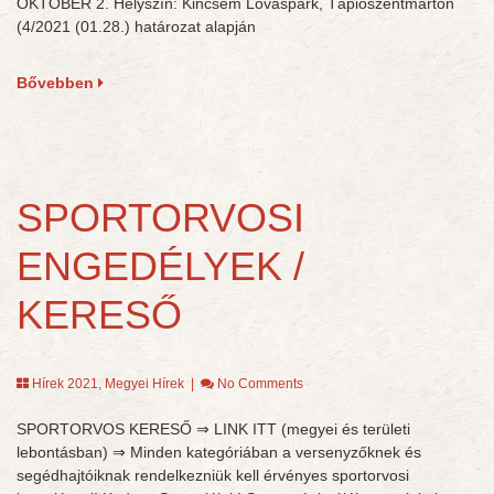
OKTÓBER 2. Helyszín: Kincsem Lovaspark, Tápiószentmárton
(4/2021 (01.28.) határozat alapján
Bővebben
SPORTORVOSI
ENGEDÉLYEK /
KERESŐ
Hírek 2021
,
Megyei Hírek
|
No Comments
SPORTORVOS KERESŐ ⇒ LINK ITT (megyei és területi
lebontásban) ⇒ Minden kategóriában a versenyzőknek és
segédhajtóiknak rendelkezniük kell érvényes sportorvosi