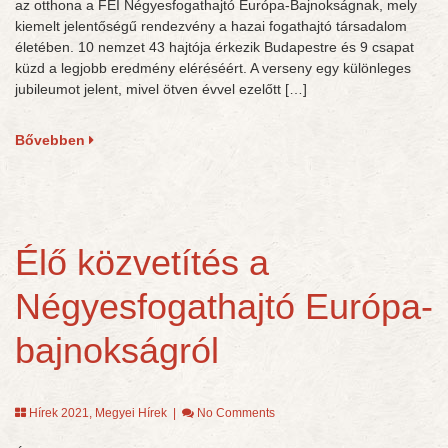
az otthona a FEI Négyesfogathajtó Európa-Bajnokságnak, mely
kiemelt jelentőségű rendezvény a hazai fogathajtó társadalom
életében. 10 nemzet 43 hajtója érkezik Budapestre és 9 csapat
küzd a legjobb eredmény eléréséért. A verseny egy különleges
jubileumot jelent, mivel ötven évvel ezelőtt […]
Bővebben
Élő közvetítés a
Négyesfogathajtó Európa-
bajnokságról
Hírek 2021
,
Megyei Hírek
|
No Comments