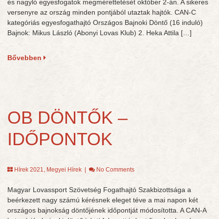
és nagyló egyesfogatok megmérettetését október 2-án. A sikeres
versenyre az ország minden pontjából utaztak hajtók. CAN-C
kategóriás egyesfogathajtó Országos Bajnoki Döntő (16 induló)
Bajnok: Mikus László (Abonyi Lovas Klub) 2. Heka Attila […]
Bővebben
OB DÖNTŐK –
IDŐPONTOK
Hírek 2021
,
Megyei Hírek
|
No Comments
Magyar Lovassport Szövetség Fogathajtó Szakbizottsága a
beérkezett nagy számú kérésnek eleget téve a mai napon két
országos bajnokság döntőjének időpontját módosította. A CAN-A