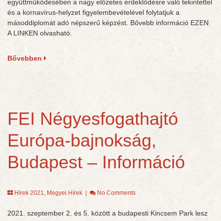
együttműködésében a nagy előzetes érdeklődésre való tekintettel
és a kornavírus-helyzet figyelembevételével folytatjuk a
másoddiplomát adó népszerű képzést. Bővebb információ EZEN
A LINKEN olvasható.
Bővebben
FEI Négyesfogathajtó
Európa-bajnokság,
Budapest – Információ
Hírek 2021
,
Megyei Hírek
|
No Comments
2021. szeptember 2. és 5. között a budapesti Kincsem Park lesz