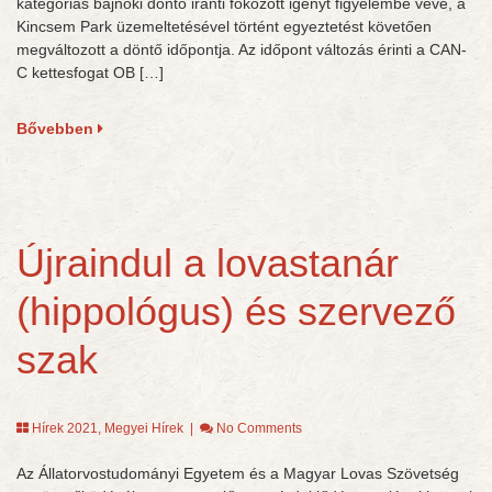
kategóriás bajnoki döntő iránti fokozott igényt figyelembe véve, a
Kincsem Park üzemeltetésével történt egyeztetést követően
megváltozott a döntő időpontja. Az időpont változás érinti a CAN-
C kettesfogat OB […]
Bővebben
Újraindul a lovastanár
(hippológus) és szervező
szak
Hírek 2021
,
Megyei Hírek
|
No Comments
Az Állatorvostudományi Egyetem és a Magyar Lovas Szövetség