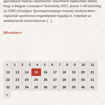
igazolással! Kedves Sportolóink! Szeretnénk tájékoztatni titeket,
hogy a Magyar Lovassport Szövetség 2021. január 1-től kizárólag
az OSEI (Országos Sportegészségügyi Intézet) rendszerében
regisztrált sportorvosi engedélyeket fogadja el, melyeket az
adatbázisunk automatikusan […]
Bővebben
«
1
2
3
4
5
6
7
8
9
10
11
12
13
14
15
16
17
18
19
20
21
22
23
24
25
26
27
28
29
30
31
32
33
34
35
36
37
38
39
40
41
»