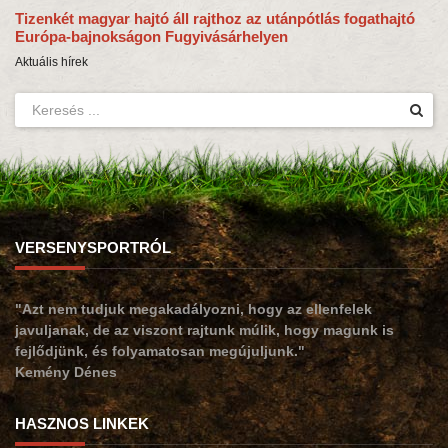
Tizenkét magyar hajtó áll rajthoz az utánpótlás fogathajtó
Európa-bajnokságon Fugyivásárhelyen
Aktuális hírek
VERSENYSPORTRÓL
"Azt nem tudjuk megakadályozni, hogy az ellenfelek
javuljanak, de az viszont rajtunk múlik, hogy magunk is
fejlődjünk, és folyamatosan megújuljunk."
Kemény Dénes
HASZNOS LINKEK