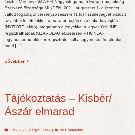
Tisztelt Versenyzők! A FEI Négyesfogathajtó Európa-bajnokság
Szervező Bizottsága MINDEN, 2021. augusztus 1-ig licencet
váltott fogathajtó versenyző részére (1 fő) tiszteletjegyet biztosít
az alábbi feltételekkel: a maratonhajtás és az akadályhajtás
(NYITOTT lelátó) látogatható a jegyekkel a jegyek ONLINE
regisztrálhatóak KIZÁRÓLAG előzetesen – HONLAP:
jegymester.hu először regisztrálni kell a jegymester.hu oldalon,
majd […]
Bővebben
Tájékoztatás – Kisbér/
Ászár elmarad
Hírek 2021
,
Megyei Hírek
|
No Comments