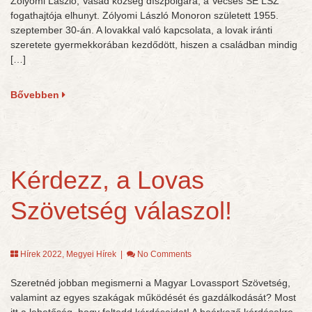
Zólyomi László, Vasad község díszpolgára, a Vecsés SE LSZ
fogathajtója elhunyt. Zólyomi László Monoron született 1955.
szeptember 30-án. A lovakkal való kapcsolata, a lovak iránti
szeretete gyermekkorában kezdődött, hiszen a családban mindig
[…]
Bővebben
Kérdezz, a Lovas
Szövetség válaszol!
Hírek 2022
,
Megyei Hírek
|
No Comments
Szeretnéd jobban megismerni a Magyar Lovassport Szövetség,
valamint az egyes szakágak működését és gazdálkodását? Most