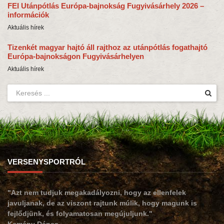
FEI Utánpótlás Európa-bajnokság Fugyivásárhely 2026 –
információk
Aktuális hírek
Tizenkét magyar hajtó áll rajthoz az utánpótlás fogathajtó
Európa-bajnokságon Fugyivásárhelyen
Aktuális hírek
VERSENYSPORTRÓL
"Azt nem tudjuk megakadályozni, hogy az ellenfelek
javuljanak, de az viszont rajtunk múlik, hogy magunk is
fejlődjünk, és folyamatosan megújuljunk."