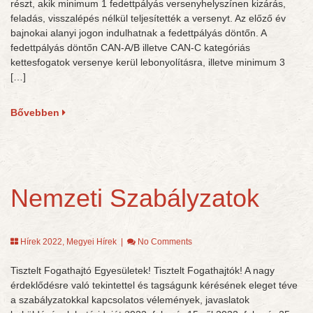
részt, akik minimum 1 fedettpályás versenyhelyszínen kizárás,
feladás, visszalépés nélkül teljesítették a versenyt. Az előző év
bajnokai alanyi jogon indulhatnak a fedettpályás döntőn. A
fedettpályás döntőn CAN-A/B illetve CAN-C kategóriás
kettesfogatok versenye kerül lebonyolításra, illetve minimum 3
[…]
Bővebben
Nemzeti Szabályzatok
Hírek 2022
,
Megyei Hírek
|
No Comments
Tisztelt Fogathajtó Egyesületek! Tisztelt Fogathajtók! A nagy
érdeklődésre való tekintettel és tagságunk kérésének eleget téve
a szabályzatokkal kapcsolatos vélemények, javaslatok