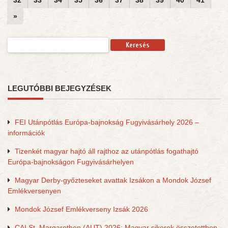
32
33
34
35
36
37
38
39
40
41
»
Keresés:
LEGUTÓBBI BEJEGYZÉSEK
FEI Utánpótlás Európa-bajnokság Fugyivásárhely 2026 –
információk
Tizenkét magyar hajtó áll rajthoz az utánpótlás fogathajtó
Európa-bajnokságon Fugyivásárhelyen
Magyar Derby-győzteseket avattak Izsákon a Mondok József
Emlékversenyen
Mondok József Emlékverseny Izsák 2026
CAI St. Margarethen (AUT) 2026: Magyar sikerek összetettben