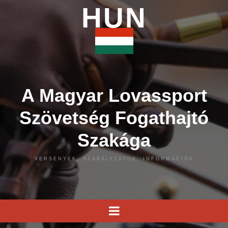
HUN
A Magyar Lovassport
Szövetség Fogathajtó
Szakága
VERSENYEK, SZABÁLYZATOK, INFORMÁCIÓK