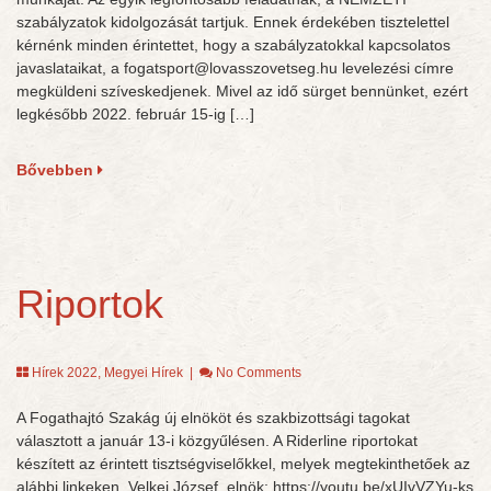
szabályzatok kidolgozását tartjuk. Ennek érdekében tisztelettel
kérnénk minden érintettet, hogy a szabályzatokkal kapcsolatos
javaslataikat, a fogatsport@lovasszovetseg.hu levelezési címre
megküldeni szíveskedjenek. Mivel az idő sürget bennünket, ezért
legkésőbb 2022. február 15-ig […]
Bővebben
Riportok
Hírek 2022
,
Megyei Hírek
|
No Comments
A Fogathajtó Szakág új elnököt és szakbizottsági tagokat
választott a január 13-i közgyűlésen. A Riderline riportokat
készített az érintett tisztségviselőkkel, melyek megtekinthetőek az
alábbi linkeken. Velkei József, elnök: https://youtu.be/xUIvVZYu-ks