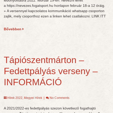
lebonyolításra 2022. február 19-én. Nevezni lehet
a https://nevezes.fogatsport.hu honlapon február 18-a 12 óráig.
» A versennyel kapcsolatos kommunikáció whatsapp csoporton
zajlik, mely csoporthoz ezen a linken lehet csatlakozni: LINK ITT
Bővebben
Tápiószentmárton –
Fedettpályás verseny –
INFORMÁCIÓ
Hírek 2022
,
Megyei Hírek
|
No Comments
A 2021/2022-es fedettpályás szezon következő fogathajtó