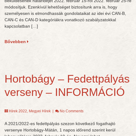
beküldésének határidejét 2022. február 15-ről 2022. február 25-re
módosítjuk. Ezenkívül lehetőséget biztosítunk arra is, hogy
személyesen is elmondhassák gondolataikat az idei évi CAN-B,
CAN-C és CAN-D kategóriákra vonatkozó szabályzatokkal
kapcsolatban […]
Bővebben
Hortobágy – Fedettpályás
verseny – INFORMÁCIÓ
Hírek 2022
,
Megyei Hírek
|
No Comments
A 2021/2022-es fedettpályás szezon következő fogathajtó
versenye Hortobágy-Mátán, 1 napos időrend szerint kerül