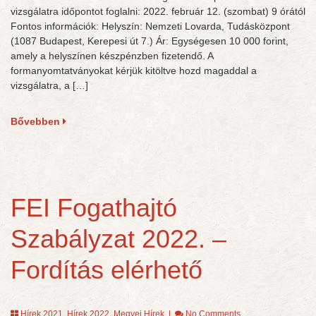
vizsgálatra időpontot foglalni: 2022. február 12. (szombat) 9 órától
Fontos információk: Helyszín: Nemzeti Lovarda, Tudásközpont
(1087 Budapest, Kerepesi út 7.) Ár: Egységesen 10 000 forint,
amely a helyszínen készpénzben fizetendő. A
formanyomtatványokat kérjük kitöltve hozd magaddal a
vizsgálatra, a […]
Bővebben
FEI Fogathajtó
Szabályzat 2022. –
Fordítás elérhető
Hírek 2021
,
Hírek 2022
,
Megyei Hírek
|
No Comments