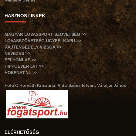
Kemény Dénes
HASZNOS LINKEK
MAGYAR LOVASSPORT SZÖVETSÉG >>
LOVASSZÖVETSÉG ÜGYFÉLKAPU >>
RAJTENGEDÉLY VIZSGA >>
NEVEZÉS >>
FEI HONLAP >>
HIPPOEVENT.AT >>
HOEFNET.NL >>
Fotók: Horváth Krisztina, Vida-Szűcs István, Váraljai János
ELÉRHETŐSÉG