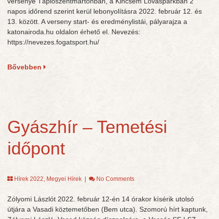
versenye Tápiószentmártonban, a Kincsem Lovasparkban 2
napos időrend szerint kerül lebonyolításra 2022. február 12. és
13. között. A verseny start- és eredménylistái, pályarajza a
katonairoda.hu oldalon érhető el. Nevezés:
https://nevezes.fogatsport.hu/
Bővebben
Gyászhír – Temetési
időpont
Hírek 2022
,
Megyei Hírek
|
No Comments
Zólyomi Lászlót 2022. február 12-én 14 órakor kísérik utolsó
útjára a Vasadi köztemetőben (Bem utca). Szomorú hírt kaptunk,