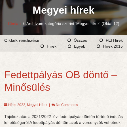
Megyei hírek
Címlap
/
Archívum kategória szerint 'Megyei hírek'
(Oldal 12)
Cikkek rendezése
Összes
FEI Hírek
Hírek
Egyéb
Hírek 2015
Fedettpályás OB döntő –
Minősülés
Hírek 2022
,
Megyei Hírek
|
No Comments
Tájékoztatás a 2021/2022. évi fedettpályás döntőn történő indulás
lehetőségéről A fedettpályás döntőn azok a versenyzők vehetnek