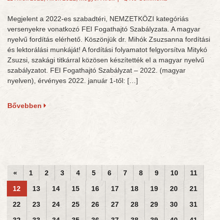
Megjelent a 2022-es szabadtéri, NEMZETKÖZI kategóriás
versenyekre vonatkozó FEI Fogathajtó Szabályzata. A magyar
nyelvű fordítás elérhető. Köszönjük dr. Mihók Zsuzsanna fordítási
és lektorálási munkáját! A fordítási folyamatot felgyorsítva Mitykó
Zsuzsi, szakági titkárral közösen készítették el a magyar nyelvű
szabályzatot. FEI Fogathajtó Szabályzat – 2022. (magyar
nyelven), érvényes 2022. január 1-től: […]
Bővebben
«
1
2
3
4
5
6
7
8
9
10
11
12
13
14
15
16
17
18
19
20
21
22
23
24
25
26
27
28
29
30
31