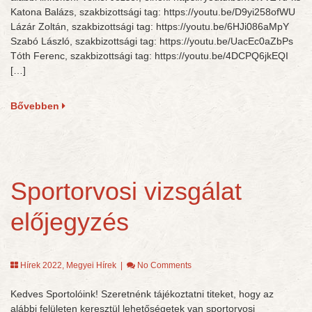
Katona Balázs, szakbizottsági tag: https://youtu.be/D9yi258ofWU
Lázár Zoltán, szakbizottsági tag: https://youtu.be/6HJi086aMpY
Szabó László, szakbizottsági tag: https://youtu.be/UacEc0aZbPs
Tóth Ferenc, szakbizottsági tag: https://youtu.be/4DCPQ6jkEQI
[…]
Bővebben
Sportorvosi vizsgálat
előjegyzés
Hírek 2022
,
Megyei Hírek
|
No Comments
Kedves Sportolóink! Szeretnénk tájékoztatni titeket, hogy az
alábbi felületen keresztül lehetőségetek van sportorvosi