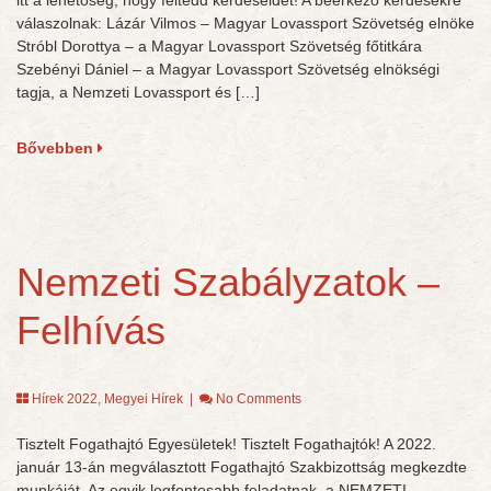
itt a lehetőség, hogy feltedd kérdéseidet! A beérkező kérdésekre
válaszolnak: Lázár Vilmos – Magyar Lovassport Szövetség elnöke
Stróbl Dorottya – a Magyar Lovassport Szövetség főtitkára
Szebényi Dániel – a Magyar Lovassport Szövetség elnökségi
tagja, a Nemzeti Lovassport és […]
Bővebben
Nemzeti Szabályzatok –
Felhívás
Hírek 2022
,
Megyei Hírek
|
No Comments
Tisztelt Fogathajtó Egyesületek! Tisztelt Fogathajtók! A 2022.
január 13-án megválasztott Fogathajtó Szakbizottság megkezdte
munkáját. Az egyik legfontosabb feladatnak, a NEMZETI