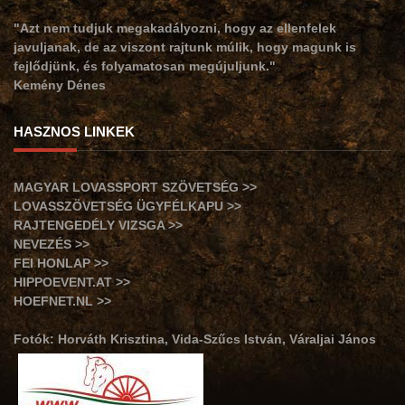
"Azt nem tudjuk megakadályozni, hogy az ellenfelek
javuljanak, de az viszont rajtunk múlik, hogy magunk is
fejlődjünk, és folyamatosan megújuljunk."
Kemény Dénes
HASZNOS LINKEK
MAGYAR LOVASSPORT SZÖVETSÉG >>
LOVASSZÖVETSÉG ÜGYFÉLKAPU >>
RAJTENGEDÉLY VIZSGA >>
NEVEZÉS >>
FEI HONLAP >>
HIPPOEVENT.AT >>
HOEFNET.NL >>
Fotók: Horváth Krisztina, Vida-Szűcs István, Váraljai János