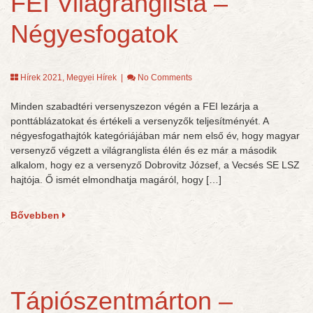
FEI Világranglista –
Négyesfogatok
Hírek 2021
,
Megyei Hírek
|
No Comments
Minden szabadtéri versenyszezon végén a FEI lezárja a
ponttáblázatokat és értékeli a versenyzők teljesítményét. A
négyesfogathajtók kategóriájában már nem első év, hogy magyar
versenyző végzett a világranglista élén és ez már a második
alkalom, hogy ez a versenyző Dobrovitz József, a Vecsés SE LSZ
hajtója. Ő ismét elmondhatja magáról, hogy […]
Bővebben
Tápiószentmárton –