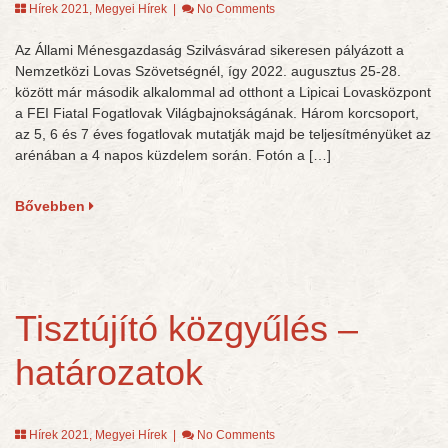
Hírek 2021
,
Megyei Hírek
|
No Comments
Az Állami Ménesgazdaság Szilvásvárad sikeresen pályázott a
Nemzetközi Lovas Szövetségnél, így 2022. augusztus 25-28.
között már második alkalommal ad otthont a Lipicai Lovasközpont
a FEI Fiatal Fogatlovak Világbajnokságának. Három korcsoport,
az 5, 6 és 7 éves fogatlovak mutatják majd be teljesítményüket az
arénában a 4 napos küzdelem során. Fotón a […]
Bővebben
Tisztújító közgyűlés –
határozatok
Hírek 2021
,
Megyei Hírek
|
No Comments