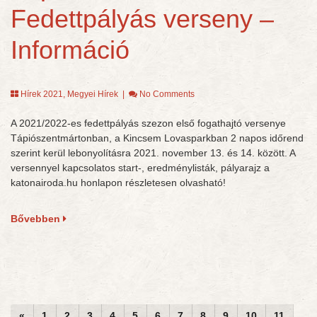
Fedettpályás verseny –
Információ
Hírek 2021
,
Megyei Hírek
|
No Comments
A 2021/2022-es fedettpályás szezon első fogathajtó versenye
Tápiószentmártonban, a Kincsem Lovasparkban 2 napos időrend
szerint kerül lebonyolításra 2021. november 13. és 14. között. A
versennyel kapcsolatos start-, eredménylisták, pályarajz a
katonairoda.hu honlapon részletesen olvasható!
Bővebben
«
1
2
3
4
5
6
7
8
9
10
11