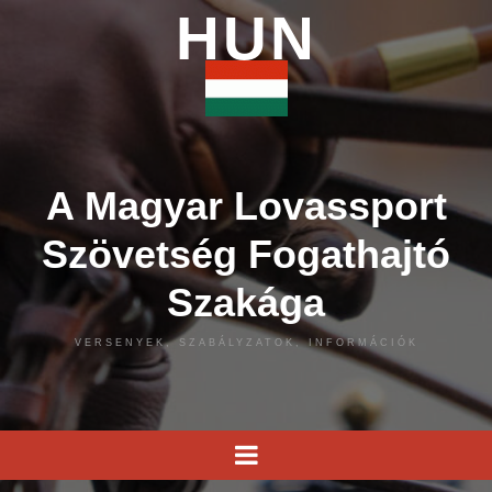
HUN
A Magyar Lovassport
Szövetség Fogathajtó
Szakága
VERSENYEK, SZABÁLYZATOK, INFORMÁCIÓK