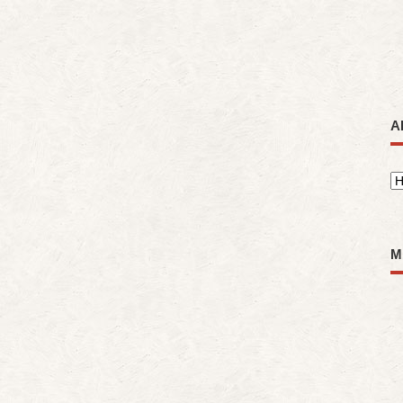
A
A
M