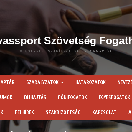
assport Szövetség Fogat
VERSENYEK, SZABÁLYZATOK, INFORMÁCIÓK
NAPTÁR
SZABÁLYZATOK
HATÁROZATOK
NEVEZ
TUMOK
DÍJHAJTÁS
PÓNIFOGATOK
EGYESFOGATOK
NK
FEI HÍREK
SZAKBIZOTTSÁG
KAPCSOLAT
A