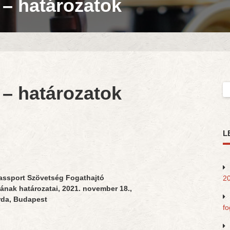
 – határozatok
 – határozatok
Ke
L
assport Szövetség Fogathajtó
20
ának határozatai, 2021. november 18.,
rda, Budapest
fo