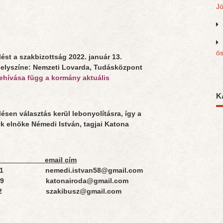
J
ös
ést a szakbizottság 2022. január 13.
k helyszíne: Nemzeti Lovarda, Tudásközpont
ehívása függ a kormány aktuális
K
ésen választás kerül lebonyolításra, így a
ek elnöke Némedi István, tagjai Katona
mail cím
571 nemedi.istvan58@gmail.com
979 katonairoda@gmail.com
172 szakibusz@gmail.com