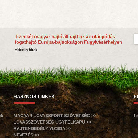
Tizenkét magyar hajtó áll rajthoz az utánpótlás
fogathajtó Európa-bajnokságon Fugyivásárhelyen
Aktuális hírek
HASZNOS LINKEK
E
ek
MAGYAR LOVASSPORT SZÖVETSÉG >>
f
LOVASSZÖVETSÉG ÜGYFÉLKAPU >>
RAJTENGEDÉLY VIZSGA >>
NEVEZÉS >>