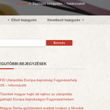
Címlap
/
Tisztújító közgyűlés – határozatok
Előző bejegyzés
Következő bejegyzés
resés:
EGUTÓBBI BEJEGYZÉSEK
FEI Utánpótlás Európa-bajnokság Fugyivásárhely
26 – információk
Tizenkét magyar hajtó áll rajthoz az utánpótlás
gathajtó Európa-bajnokságon Fugyivásárhelyen
Magyar Derby-győzteseket avattak Izsákon a Mondok