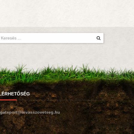
LÉRHETŐSÉG
ogatsport@lovasszovetseg.hu