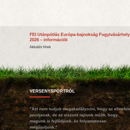
FEI Utánpótlás Európa-bajnokság Fugyivásárhely
2026 – információk
Aktuális hírek
VERSENYSPORTRÓL
"Azt nem tudjuk megakadályozni, hogy az ellenfel
javuljanak, de az viszont rajtunk múlik, hogy
magunk is fejlődjünk, és folyamatosan
megújuljunk."