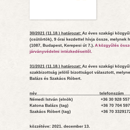
30/2021 (11.18.) határozat:
Az éves szakági közgyűl
(csütörtök), 9 órai kezdettel hívja össze, melyne
(1087, Budapest, Kerepesi út 7.).
A közgyűlés össz
járványvédelmi intézkedéseitől.
31/2021 (11.18.) határozat:
Az éves szakági közgyűl
szakbizottság jelölő bizottságot választott, melyn
Balázs és Szakács Róbert.
név telefonszám e
Némedi István (elnök) +36 30 928 5
Katona Balázs (tag) +36 70 704 5
Szakács Róbert (tag) +36 70 3329
közzétéve: 2021. december 13.