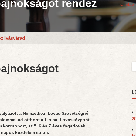
bajnokságot rendez
Címlap
Szilvásvárad
bajnokságot
Ke
L
pályázott a Nemzetközi Lovas Szövetségnél,
20
kalommal ad otthont a Lipicai Lovasközpont
 korcsoport, az 5, 6 és 7 éves fogatlovak
4 napos küzdelem során.