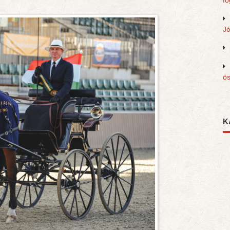
fo
J
ös
K