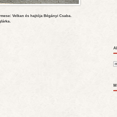
rmese: Velkan és hajtója Bégányi Csaba.
lárka.
A
A
M