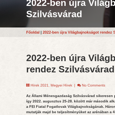
2022-ben újra Világ
Szilvásvárad
Főoldal
|
2022-ben újra Világbajnokságot rendez 
2022-ben újra Világ
rendez Szilvásvárad
Hírek 2021
,
Megyei Hírek
|
No Comments
Az Állami Ménesgazdaság Szilvásvárad sikeresen 
így 2022. augusztus 25-28. között már második al
a FEI Fiatal Fogatlovak Világbajnokságának. Három
mutatják majd be teljesítményüket az arénában a 