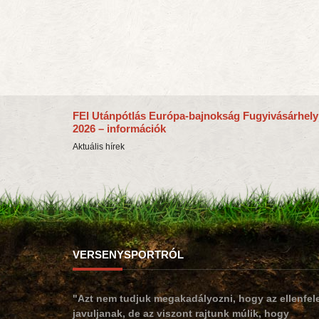
FEI Utánpótlás Európa-bajnokság Fugyivásárhely
2026 – információk
Aktuális hírek
VERSENYSPORTRÓL
"Azt nem tudjuk megakadályozni, hogy az ellenfel
javuljanak, de az viszont rajtunk múlik, hogy