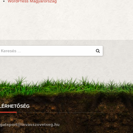
WordPress Magyarország
LÉRHETŐSÉG
ogatsport@lovasszovetseg.hu