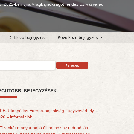
/
2022-ben újra Világbajnokságot rendez Szilvásvárad
Előző bejegyzés
Következő bejegyzés
resés:
EGUTÓBBI BEJEGYZÉSEK
FEI Utánpótlás Európa-bajnokság Fugyivásárhely
26 – információk
Tizenkét magyar hajtó áll rajthoz az utánpótlás