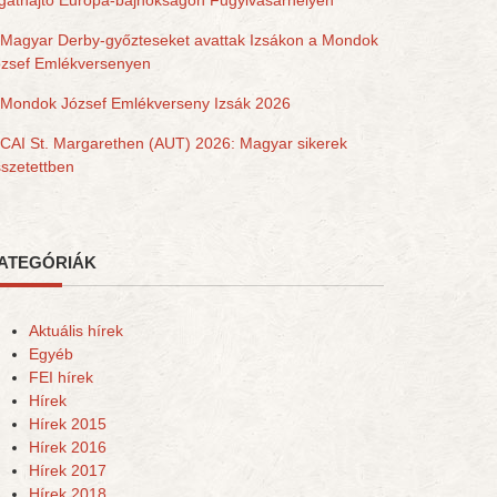
gathajtó Európa-bajnokságon Fugyivásárhelyen
Magyar Derby-győzteseket avattak Izsákon a Mondok
ózsef Emlékversenyen
Mondok József Emlékverseny Izsák 2026
CAI St. Margarethen (AUT) 2026: Magyar sikerek
szetettben
ATEGÓRIÁK
Aktuális hírek
Egyéb
FEI hírek
Hírek
Hírek 2015
Hírek 2016
Hírek 2017
Hírek 2018