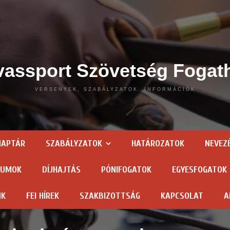
assport Szövetség Fogat
VERSENYEK, SZABÁLYZATOK, INFORMÁCIÓK
NAPTÁR
SZABÁLYZATOK
HATÁROZATOK
NEVEZ
TUMOK
DÍJHAJTÁS
PÓNIFOGATOK
EGYESFOGATOK
NK
FEI HÍREK
SZAKBIZOTTSÁG
KAPCSOLAT
A