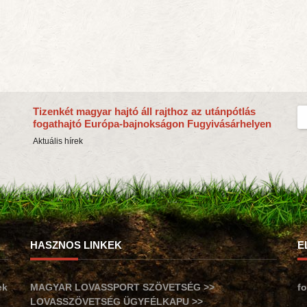
Tizenkét magyar hajtó áll rajthoz az utánpótlás
fogathajtó Európa-bajnokságon Fugyivásárhelyen
Aktuális hírek
HASZNOS LINKEK
E
ek
MAGYAR LOVASSPORT SZÖVETSÉG >>
f
LOVASSZÖVETSÉG ÜGYFÉLKAPU >>