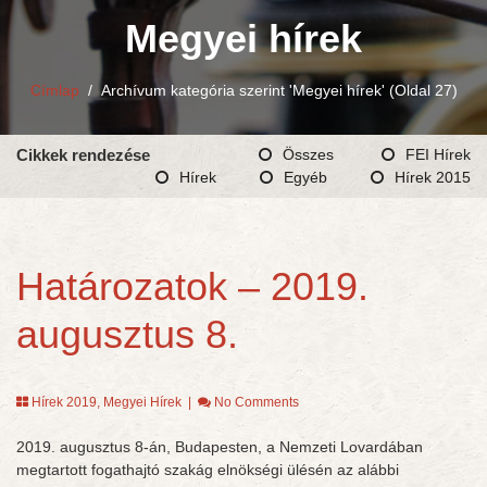
Megyei hírek
Címlap
/
Archívum kategória szerint 'Megyei hírek'
(Oldal 27)
Cikkek rendezése
Összes
FEI Hírek
Hírek
Egyéb
Hírek 2015
Határozatok – 2019.
augusztus 8.
Hírek 2019
,
Megyei Hírek
|
No Comments
2019. augusztus 8-án, Budapesten, a Nemzeti Lovardában
megtartott fogathajtó szakág elnökségi ülésén az alábbi