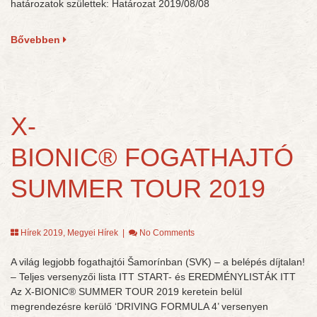
határozatok születtek: Határozat 2019/08/08
Bővebben
X-
BIONIC® FOGATHAJTÓ
SUMMER TOUR 2019
Hírek 2019
,
Megyei Hírek
|
No Comments
A világ legjobb fogathajtói Šamorínban (SVK) – a belépés díjtalan!
– Teljes versenyzői lista ITT START- és EREDMÉNYLISTÁK ITT
Az X-BIONIC® SUMMER TOUR 2019 keretein belül
megrendezésre kerülő ‘DRIVING FORMULA 4’ versenyen