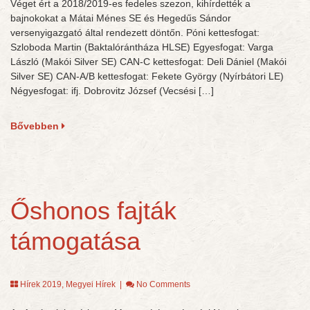
Véget ért a 2018/2019-es fedeles szezon, kihírdették a
bajnokokat a Mátai Ménes SE és Hegedűs Sándor
versenyigazgató által rendezett döntőn. Póni kettesfogat:
Szloboda Martin (Baktalórántháza HLSE) Egyesfogat: Varga
László (Makói Silver SE) CAN-C kettesfogat: Deli Dániel (Makói
Silver SE) CAN-A/B kettesfogat: Fekete György (Nyírbátori LE)
Négyesfogat: ifj. Dobrovitz József (Vecsési […]
Bővebben
Őshonos fajták
támogatása
Hírek 2019
,
Megyei Hírek
|
No Comments