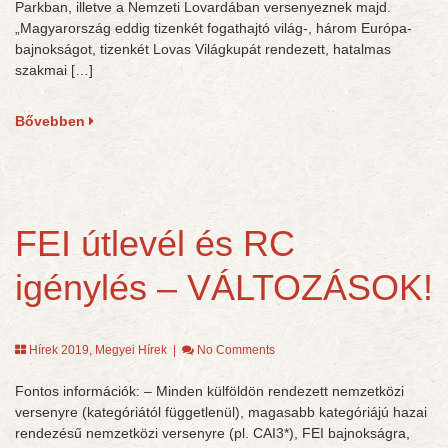
Parkban, illetve a Nemzeti Lovardában versenyeznek majd.
„Magyarország eddig tizenkét fogathajtó világ-, három Európa-
bajnokságot, tizenkét Lovas Világkupát rendezett, hatalmas
szakmai […]
Bővebben
FEI útlevél és RC
igénylés – VÁLTOZÁSOK!
Hírek 2019
,
Megyei Hírek
|
No Comments
Fontos információk: – Minden külföldön rendezett nemzetközi
versenyre (kategóriától függetlenül), magasabb kategóriájú hazai
rendezésű nemzetközi versenyre (pl. CAI3*), FEI bajnokságra,