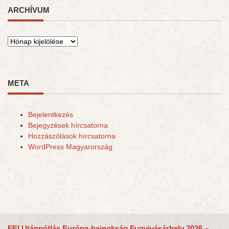
ARCHÍVUM
Archívum
META
Bejelentkezés
Bejegyzések hírcsatorna
Hozzászólások hírcsatorna
WordPress Magyarország
FEI Utánpótlás Európa-bajnokság Fugyivásárhely 2026 –