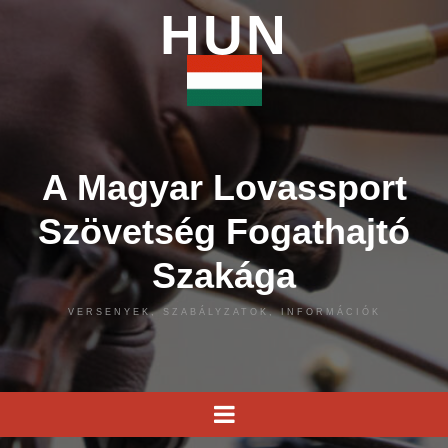
HUN
A Magyar Lovassport
Szövetség Fogathajtó
Szakága
VERSENYEK, SZABÁLYZATOK, INFORMÁCIÓK