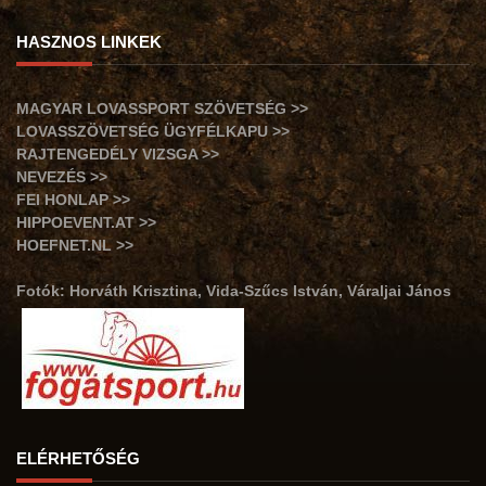
HASZNOS LINKEK
MAGYAR LOVASSPORT SZÖVETSÉG >>
LOVASSZÖVETSÉG ÜGYFÉLKAPU >>
RAJTENGEDÉLY VIZSGA >>
NEVEZÉS >>
FEI HONLAP >>
HIPPOEVENT.AT >>
HOEFNET.NL >>
Fotók: Horváth Krisztina, Vida-Szűcs István, Váraljai János
ELÉRHETŐSÉG