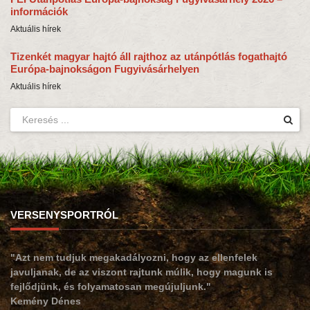
információk
Aktuális hírek
Tizenkét magyar hajtó áll rajthoz az utánpótlás fogathajtó
Európa-bajnokságon Fugyivásárhelyen
Aktuális hírek
VERSENYSPORTRÓL
"Azt nem tudjuk megakadályozni, hogy az ellenfelek
javuljanak, de az viszont rajtunk múlik, hogy magunk is
fejlődjünk, és folyamatosan megújuljunk."
Kemény Dénes