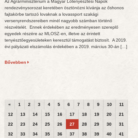
Az Agrárminisztérium a Magyar Lótenyésztési Napok
rendezvénysorozat keretében ösztönözni kívánja az őshonos
fajtakörbe tartozó lovaknak a lovassport szakági
versenyrendszereiben minél nagyobb számban történő
részvételét. Ennek érdekében az eredményesen szereplő
egyedek részére az MLOSZ-en, illetve az érintett
tenyésztőegyesületeken keresztül támogatást biztosít. A 2019.
évi pályázati elszámolás érdekében a 2019. március 30-án […]
Bővebben
«
1
2
3
4
5
6
7
8
9
10
11
12
13
14
15
16
17
18
19
20
21
22
23
24
25
26
27
28
29
30
31
32
33
34
35
36
37
38
39
40
41