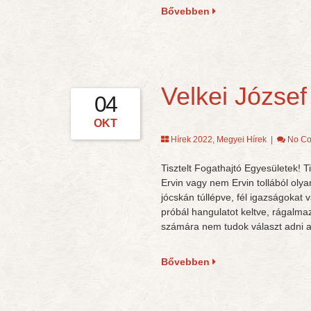
Bővebben
Velkei József 
04
OKT
Hírek 2022
,
Megyei Hírek
|
No C
Tisztelt Fogathajtó Egyesületek! T
Ervin vagy nem Ervin tollából olya
jócskán túllépve, fél igazságokat 
próbál hangulatot keltve, rágalmaz
számára nem tudok választ adni a
Bővebben