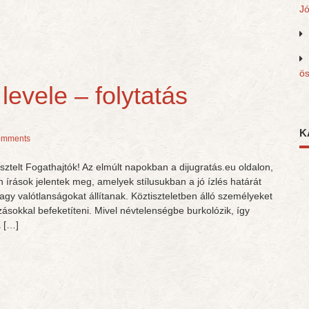
J
ös
levele – folytatás
K
omments
isztelt Fogathajtók! Az elmúlt napokban a dijugratás.eu oldalon,
n írások jelentek meg, amelyek stílusukban a jó ízlés határát
vagy valótlanságokat állítanak. Köztiszteletben álló személyeket
ásokkal befeketíteni. Mivel névtelenségbe burkolózik, így
 […]