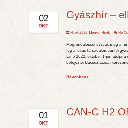
Gyászhír – e
02
OKT
Hírek 2022
,
Megyei Hírek
|
No C
Megrendüléssel osztjuk meg a hír
fog a lovas társadalomban! A gyá
Ernő 2022. október 1-jén utoljára
befejezte. Búcsúztatását kérésén
Bővebben
CAN-C H2 OB
01
OKT