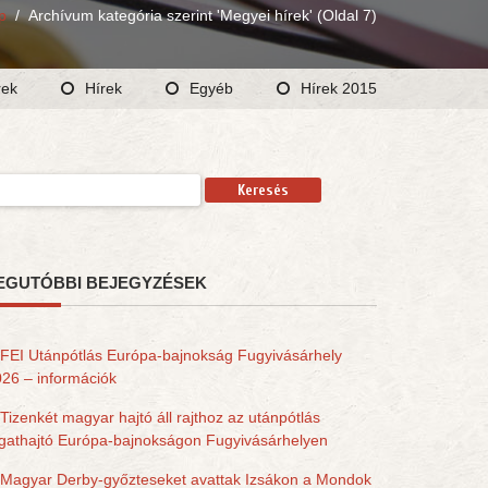
p
/
Archívum kategória szerint 'Megyei hírek'
(Oldal 7)
rek
Hírek
Egyéb
Hírek 2015
resés:
EGUTÓBBI BEJEGYZÉSEK
FEI Utánpótlás Európa-bajnokság Fugyivásárhely
26 – információk
Tizenkét magyar hajtó áll rajthoz az utánpótlás
gathajtó Európa-bajnokságon Fugyivásárhelyen
Magyar Derby-győzteseket avattak Izsákon a Mondok