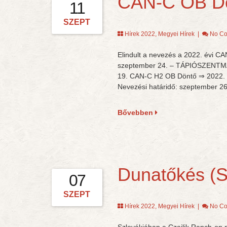
CAN-C OB Dö
11
SZEPT
Hírek 2022
,
Megyei Hírek
|
No C
Elindult a nevezés a 2022. évi 
szeptember 24. – TÁPIÓSZENTMÁ
19. CAN-C H2 OB Döntő ⇒ 2022
Nevezési határidő: szeptember 26
Bővebben
Dunatőkés (S
07
SZEPT
Hírek 2022
,
Megyei Hírek
|
No C