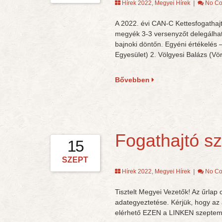
Hírek 2022
,
Megyei Hírek
|
No C
A 2022. évi CAN-C Kettesfogathaj
megyék 3-3 versenyzőt delegálhatt
bajnoki döntőn. Egyéni értékelés 
Egyesület) 2. Völgyesi Balázs (Vö
Bővebben
Fogathajtó s
15
SZEPT
Hírek 2022
,
Megyei Hírek
|
No C
Tisztelt Megyei Vezetők! Az űrlap
adategyeztetése. Kérjük, hogy az 
elérhető EZEN a LINKEN szeptem