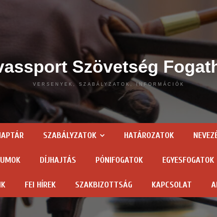
assport Szövetség Fogat
VERSENYEK, SZABÁLYZATOK, INFORMÁCIÓK
NAPTÁR
SZABÁLYZATOK
HATÁROZATOK
NEVEZ
TUMOK
DÍJHAJTÁS
PÓNIFOGATOK
EGYESFOGATOK
NK
FEI HÍREK
SZAKBIZOTTSÁG
KAPCSOLAT
A