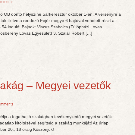
omments
tó OB döntő helyszíne Sárkeresztúr október 1-én. A versenyre a
ak illetve a rendező Fejér megye 6 hajtóval vehetett részt a
– 54 induló: Bajnok: Viszus Szabolcs (Fülöpházi Lovas
rösberény Lovas Egyesület) 3. Szalár Róbert […]
zakág – Megyei vezetők
omments
 célja a fogathajtó szakágban tevékenykedő megyei vezetők
adatlap kitöltésével segítség a szakág munkáját! Az űrlap
ber 20., 18 óráig Köszönjük!