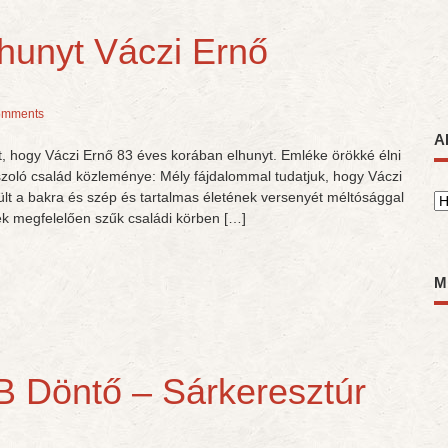
lhunyt Váczi Ernő
omments
A
t, hogy Váczi Ernő 83 éves korában elhunyt. Emléke örökké élni
szoló család közleménye: Mély fájdalommal tudatjuk, hogy Váczi
 ült a bakra és szép és tartalmas életének versenyét méltósággal
A
ek megfelelően szűk családi körben […]
M
 Döntő – Sárkeresztúr