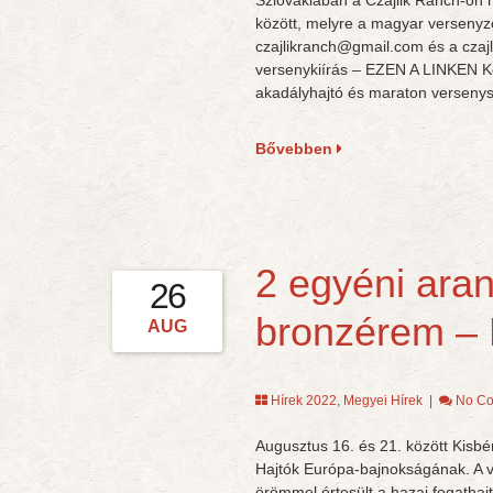
Szlovákiában a Czajlik Ranch-on 
között, melyre a magyar versenyz
czajlikranch@gmail.com és a czaj
versenykiírás – EZEN A LINKEN Ke
akadályhajtó és maraton versenys
Bővebben
2 egyéni aran
26
bronzérem 
AUG
Hírek 2022
,
Megyei Hírek
|
No C
Augusztus 16. és 21. között Kisbé
Hajtók Európa-bajnokságának. A v
örömmel értesült a hazai fogathaj