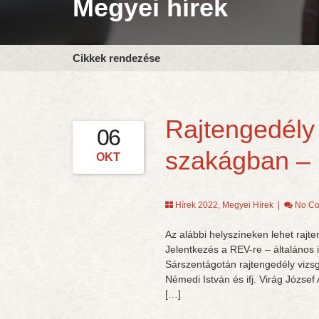
Megyei hírek
Cikkek rendezése
Rajtengedély 
06
szakágban – 
OKT
Hírek 2022
,
Megyei Hírek
|
No C
Az alábbi helyszíneken lehet raj
Jelentkezés a REV-re – általános
Sárszentágotán rajtengedély vizs
Némedi István és ifj. Virág Józse
[…]