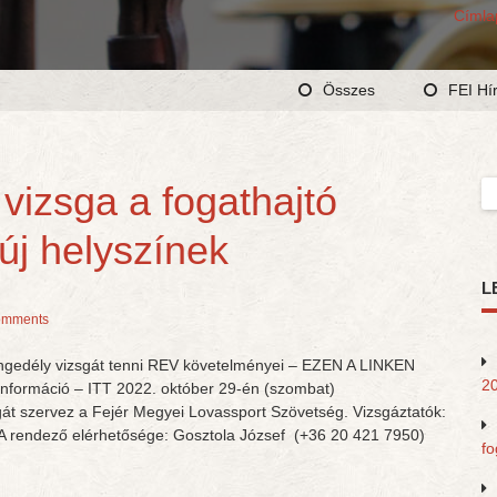
Címla
Összes
FEI Hí
vizsga a fogathajtó
Ke
új helyszínek
L
omments
tengedély vizsgát tenni REV követelményei – EZEN A LINKEN
20
 információ – ITT 2022. október 29-én (szombat)
gát szervez a Fejér Megyei Lovassport Szövetség. Vizsgáztatók:
f A rendező elérhetősége: Gosztola József (+36 20 421 7950)
fo