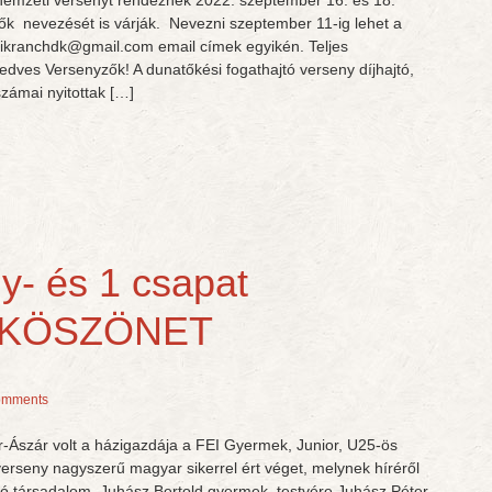
nemzeti versenyt rendeznek 2022. szeptember 16. és 18.
ők nevezését is várják. Nevezni szeptember 11-ig lehet a
likranchdk@gmail.com email címek egyikén. Teljes
dves Versenyzők! A dunatőkési fogathajtó verseny díjhajtó,
zámai nyitottak […]
y- és 1 csapat
– KÖSZÖNET
omments
r-Ászár volt a házigazdája a FEI Gyermek, Junior, U25-ös
erseny nagyszerű magyar sikerrel ért véget, melynek híréről
tó társadalom. Juhász Bertold gyermek, testvére Juhász Péter