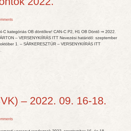
ntők 2022.
omments
CAN-C kategóriás OB döntőkre! CAN-C P2, H1 OB Döntő ⇒ 2022.
RTON – VERSENYKIÍRÁS ITT Nevezési határidő: szeptember
. október 1. – SÁRKERESZTÚR – VERSENYKIÍRÁS ITT
.
VK) – 2022. 09. 16-18.
omments