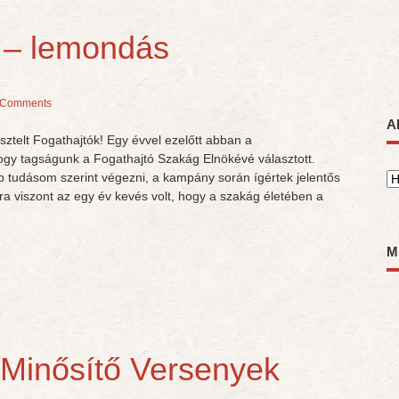
f – lemondás
 Comments
A
isztelt Fogathajtók! Egy évvel ezelőtt abban a
hogy tagságunk a Fogathajtó Szakág Elnökévé választott.
b tudásom szerint végezni, a kampány során ígértek jelentős
A
Arra viszont az egy év kevés volt, hogy a szakág életében a
M
 Minősítő Versenyek