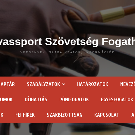
assport Szövetség Fogat
VERSENYEK, SZABÁLYZATOK, INFORMÁCIÓK
NAPTÁR
SZABÁLYZATOK
HATÁROZATOK
NEVEZ
TUMOK
DÍJHAJTÁS
PÓNIFOGATOK
EGYESFOGATOK
NK
FEI HÍREK
SZAKBIZOTTSÁG
KAPCSOLAT
A