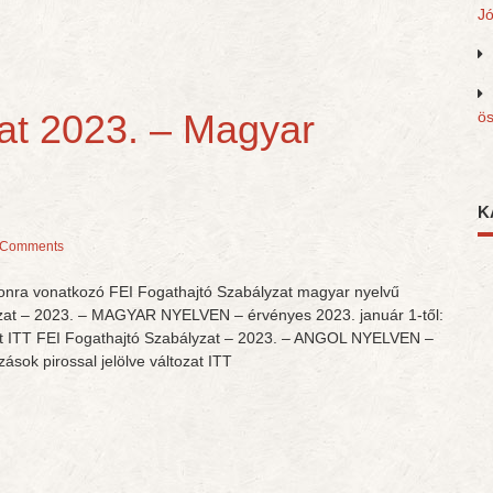
J
at 2023. – Magyar
ös
K
 Comments
onra vonatkozó FEI Fogathajtó Szabályzat magyar nyelvű
yzat – 2023. – MAGYAR NYELVEN – érvényes 2023. január 1-től:
ozat ITT FEI Fogathajtó Szabályzat – 2023. – ANGOL NYELVEN –
zások pirossal jelölve változat ITT