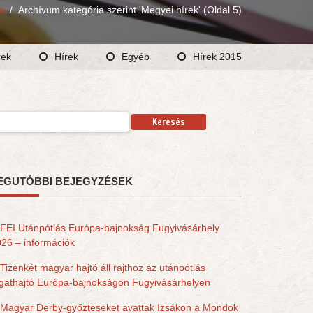
p
/
Archívum kategória szerint 'Megyei hírek'
(Oldal 5)
rek
Hírek
Egyéb
Hírek 2015
resés:
EGUTÓBBI BEJEGYZÉSEK
FEI Utánpótlás Európa-bajnokság Fugyivásárhely
26 – információk
Tizenkét magyar hajtó áll rajthoz az utánpótlás
gathajtó Európa-bajnokságon Fugyivásárhelyen
Magyar Derby-győzteseket avattak Izsákon a Mondok