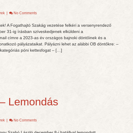
rek
|
No Comments
tek! A Fogathajtó Szakág vezetése felkéri a versenyrendező
er 31-ig írásban szíveskedjenek elküldeni a
ail címre a 2023-as év országos bajnoki döntőinek és a
tkozó pályázataikat. Pályázni lehet az alábbi OB döntőkre: –
ategóriás póni kettesfogat – […]
 – Lemondás
rek
|
No Comments
 hogy Szabó László december 8-i hatállyal lemondott