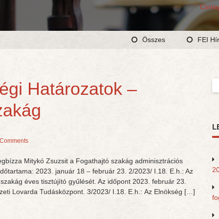
Címla
Összes
FEI Hí
gi Határozatok –
Ke
zakág
L
 Comments
egbízza Mitykó Zsuzsit a Fogathajtó szakág adminisztrációs
20
dőtartama: 2023. január 18 – február 23. 2/2023/ I.18. E.h.: Az
zakág éves tisztújító gyűlését. Az időpont 2023. február 23.
zeti Lovarda Tudásközpont. 3/2023/ I.18. E.h.: Az Elnökség […]
fo