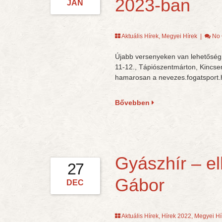
2023-ban
JAN
Aktuális Hírek
,
Megyei Hírek
|
No
Újabb versenyeken van lehetőség 
11-12., Tápiószentmárton, Kincse
hamarosan a nevezes.fogatsport.
Bővebben
Gyászhír – el
27
Gábor
DEC
Aktuális Hírek
,
Hírek 2022
,
Megyei Hí