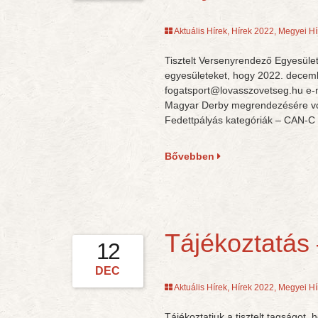
Aktuális Hírek
,
Hírek 2022
,
Megyei Hí
Tisztelt Versenyrendező Egyesüle
egyesületeket, hogy 2022. decemb
fogatsport@lovasszovetseg.hu e-m
Magyar Derby megrendezésére vona
Fedettpályás kategóriák – CAN-C k
Bővebben
Tájékoztatás
12
DEC
Aktuális Hírek
,
Hírek 2022
,
Megyei Hí
Tájékoztatjuk a tisztelt tagságot,