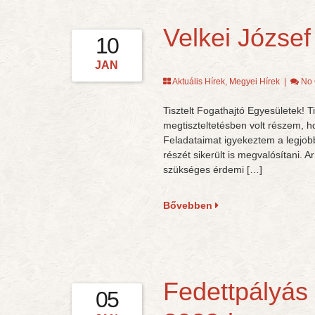
Velkei Józse
10
JAN
Aktuális Hírek
,
Megyei Hírek
|
No
Tisztelt Fogathajtó Egyesületek! T
megtiszteltetésben volt részem, 
Feladataimat igyekeztem a legjob
részét sikerült is megvalósítani. 
szükséges érdemi […]
Bővebben
Fedettpályás
05