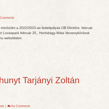
 Comments
minősülni a 2022/2023-as fedettpályás OB Döntőre. február
m Lovaspark február 25., Hortobágy-Máta Versenykiírások
hu weboldalon.
hunyt Tarjányi Zoltán
rek
|
No Comments