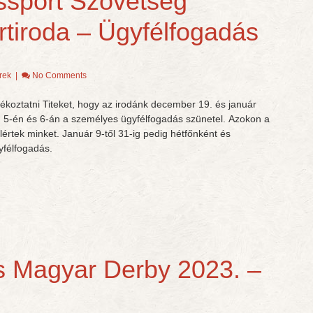
sport Szövetség
rtiroda – Ügyfélfogadás
rek
|
No Comments
ékoztatni Titeket, hogy az irodánk december 19. és január
, 5-én és 6-án a személyes ügyfélfogadás szünetel. Azokon a
értek minket. Január 9-től 31-ig pedig hétfőnként és
yfélfogadás.
 Magyar Derby 2023. –