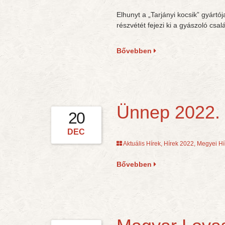
Elhunyt a „Tarjányi kocsik” gyártó
részvétét fejezi ki a gyászoló csal
Bővebben
Ünnep 2022.
20
DEC
Aktuális Hírek
,
Hírek 2022
,
Megyei Hí
Bővebben