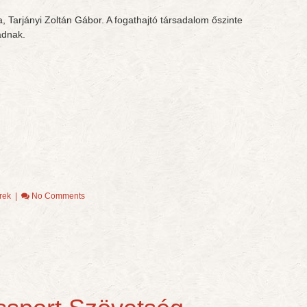
ja, Tarjányi Zoltán Gábor. A fogathajtó társadalom őszinte
ádnak.
rek
|
No Comments