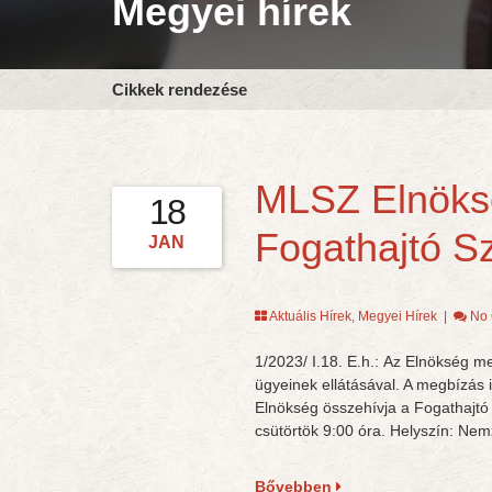
Megyei hírek
Cikkek rendezése
MLSZ Elnöksé
18
Fogathajtó S
JAN
Aktuális Hírek
,
Megyei Hírek
|
No
1/2023/ I.18. E.h.: Az Elnökség m
ügyeinek ellátásával. A megbízás i
Elnökség összehívja a Fogathajtó s
csütörtök 9:00 óra. Helyszín: Nem
Bővebben