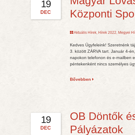
Magyar Lovas
19
Központi Spo
DEC
Aktuális Hírek
,
Hírek 2022
,
Megyei Hí
Kedves Ügyfeleink! Szeretnénk táj
3. között ZÁRVA tart. Január 4-én
napokon telefonon és e-mailben el
péntekenként nincs személyes üg
Bővebben
OB Döntők és
19
Pályázatok
DEC