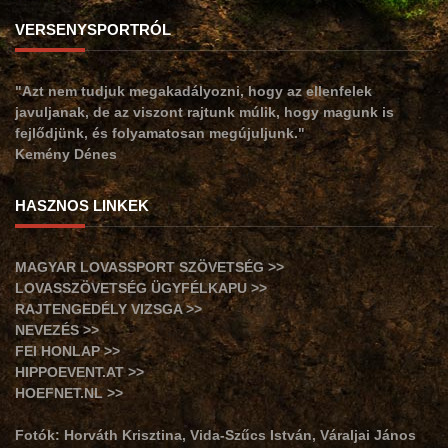
VERSENYSPORTRÓL
"Azt nem tudjuk megakadályozni, hogy az ellenfelek
javuljanak, de az viszont rajtunk múlik, hogy magunk is
fejlődjünk, és folyamatosan megújuljunk."
Kemény Dénes
HASZNOS LINKEK
MAGYAR LOVASSPORT SZÖVETSÉG >>
LOVASSZÖVETSÉG ÜGYFÉLKAPU >>
RAJTENGEDÉLY VIZSGA >>
NEVEZÉS >>
FEI HONLAP >>
HIPPOEVENT.AT >>
HOEFNET.NL >>
Fotók: Horváth Krisztina, Vida-Szűcs István, Váraljai János