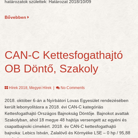
határozatok születtek: Határozat 2018/10/09
Bővebben
CAN-C Kettesfogathajtó
OB Döntő, Szakoly
Hírek 2018
,
Megyei Hírek
|
No Comments
2018. október 6-án a Nyírbátori Lovas Egyesület rendezésében
került lebonyolításra a 2018. évi CAN-C kategóriás
Kettesfogathajtó Országos Bajnokság Döntője. Bajnokot avattak
Szakolyban, ahol 18 megye 48 hajtója versengett az egyéni és
csapatbajnoki címekért. 2018. év CAN-C kettesfogathajtó
bajnoka: Lebics István, Zalalövő és Környéke LSE – 0 hp / 95,88