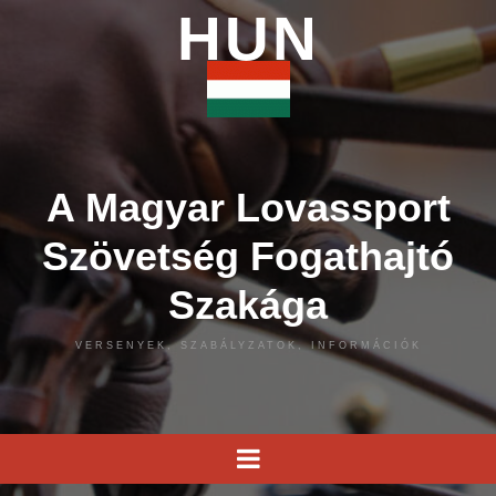
HUN
A Magyar Lovassport
Szövetség Fogathajtó
Szakága
VERSENYEK, SZABÁLYZATOK, INFORMÁCIÓK