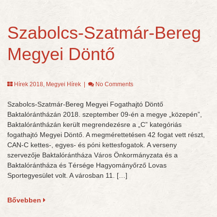
Szabolcs-Szatmár-Bereg
Megyei Döntő
Hírek 2018
,
Megyei Hírek
|
No Comments
Szabolcs-Szatmár-Bereg Megyei Fogathajtó Döntő
Baktalórántházán 2018. szeptember 09-én a megye „közepén”,
Baktalórántházán került megrendezésre a „C” kategóriás
fogathajtó Megyei Döntő. A megmérettetésen 42 fogat vett részt,
CAN-C kettes-, egyes- és póni kettesfogatok. A verseny
szervezője Baktalórántháza Város Önkormányzata és a
Baktalórántháza és Térsége Hagyományőrző Lovas
Sportegyesület volt. A városban 11. […]
Bővebben