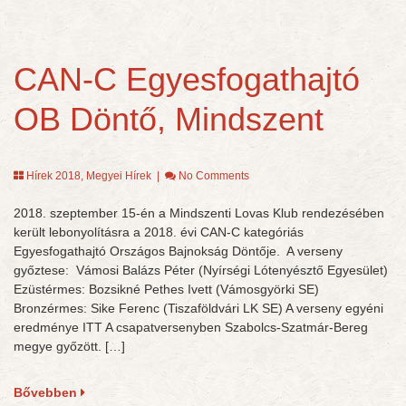
CAN-C Egyesfogathajtó
OB Döntő, Mindszent
Hírek 2018
,
Megyei Hírek
|
No Comments
2018. szeptember 15-én a Mindszenti Lovas Klub rendezésében
került lebonyolításra a 2018. évi CAN-C kategóriás
Egyesfogathajtó Országos Bajnokság Döntője. A verseny
győztese: Vámosi Balázs Péter (Nyírségi Lótenyésztő Egyesület)
Ezüstérmes: Bozsikné Pethes Ivett (Vámosgyörki SE)
Bronzérmes: Sike Ferenc (Tiszaföldvári LK SE) A verseny egyéni
eredménye ITT A csapatversenyben Szabolcs-Szatmár-Bereg
megye győzött. […]
Bővebben