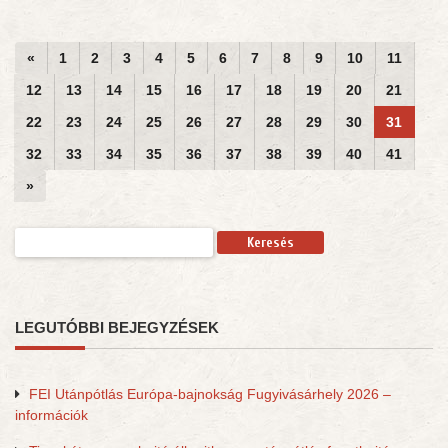
«
1
2
3
4
5
6
7
8
9
10
11
12
13
14
15
16
17
18
19
20
21
22
23
24
25
26
27
28
29
30
31
32
33
34
35
36
37
38
39
40
41
»
Keresés:
LEGUTÓBBI BEJEGYZÉSEK
FEI Utánpótlás Európa-bajnokság Fugyivásárhely 2026 –
információk