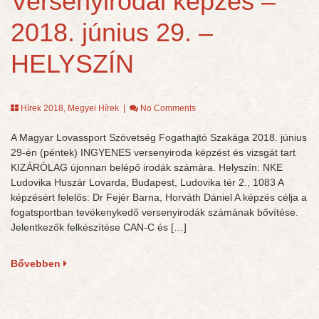
Versenyirodai képzés –
2018. június 29. –
HELYSZÍN
Hírek 2018
,
Megyei Hírek
|
No Comments
A Magyar Lovassport Szövetség Fogathajtó Szakága 2018. június
29-én (péntek) INGYENES versenyiroda képzést és vizsgát tart
KIZÁRÓLAG újonnan belépő irodák számára. Helyszín: NKE
Ludovika Huszár Lovarda, Budapest, Ludovika tér 2., 1083 A
képzésért felelős: Dr Fejér Barna, Horváth Dániel A képzés célja a
fogatsportban tevékenykedő versenyirodák számának bővítése.
Jelentkezők felkészítése CAN-C és […]
Bővebben