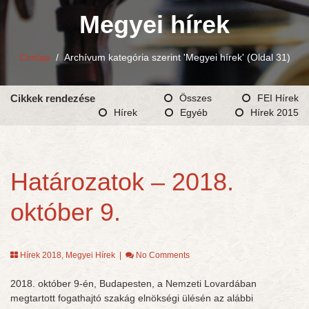
Megyei hírek
Címlap
/
Archívum kategória szerint 'Megyei hírek'
(Oldal 31)
Cikkek rendezése
Összes
FEI Hírek
Hírek
Egyéb
Hírek 2015
Határozatok – 2018.
október 9.
Hírek 2018
,
Megyei Hírek
|
No Comments
2018. október 9-én, Budapesten, a Nemzeti Lovardában
megtartott fogathajtó szakág elnökségi ülésén az alábbi