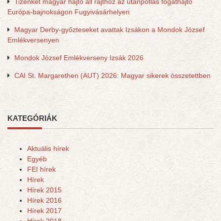
Tizenkét magyar hajtó áll rajthoz az utánpótlás fogathajtó
Európa-bajnokságon Fugyivásárhelyen
Magyar Derby-győzteseket avattak Izsákon a Mondok József
Emlékversenyen
Mondok József Emlékverseny Izsák 2026
CAI St. Margarethen (AUT) 2026: Magyar sikerek összetettben
KATEGÓRIÁK
Aktuális hírek
Egyéb
FEI hírek
Hírek
Hírek 2015
Hírek 2016
Hírek 2017