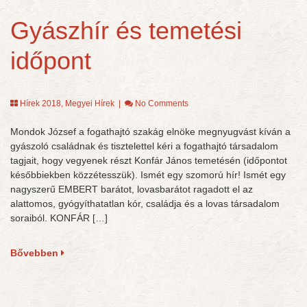
Gyászhír és temetési
időpont
Hírek 2018
,
Megyei Hírek
|
No Comments
Mondok József a fogathajtó szakág elnöke megnyugvást kíván a
gyászoló családnak és tisztelettel kéri a fogathajtó társadalom
tagjait, hogy vegyenek részt Konfár János temetésén (időpontot
későbbiekben közzétesszük). Ismét egy szomorú hír! Ismét egy
nagyszerű EMBERT barátot, lovasbarátot ragadott el az
alattomos, gyógyíthatatlan kór, családja és a lovas társadalom
soraiból. KONFÁR […]
Bővebben