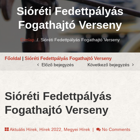
Sióréti Fedettpályás
Fogathajtó Verseny
Címlap
/
Sióréti Fedettpályás Fogathajtó Verseny
Főoldal
|
Sióréti Fedettpályás Fogathajtó Verseny
Előző bejegyzés
Következő bejegyzés
Sióréti Fedettpályás
Fogathajtó Verseny
Aktuális Hírek
,
Hírek 2022
,
Megyei Hírek
|
No Comments