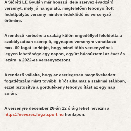
A Sióréti LE Gyulán már hosszú ideje szervez évadzáró
versenyt, mely jó hangulatú, megfelelően lebonyolított
fedettpályás verseny minden érdeklődő és versenyző
örömére.
A rendező kérésére a szakág külön engedéllyel feloldotta a
szabályzatban szereplő, egynapos versenyre vonatkozó
max. 60 fogat korlátját, hogy minél több versenyzőnek
legyen lehetősége egy napon, együtt búcsúztatni az évet és
lezárni a 2022-es versenyszezont.
A rendező vállalta, hogy az esetlegesen megnövekedett
fogatlétszám miatt további bírót alkalmaz a szakmai stábban,
ezzel biztosítva a gördülékeny lebonyolítást az egy nap
során.
A versenyre december 26-án 12 óráig lehet nevezni a
https://nevezes.fogatsport.hu
honlapon.