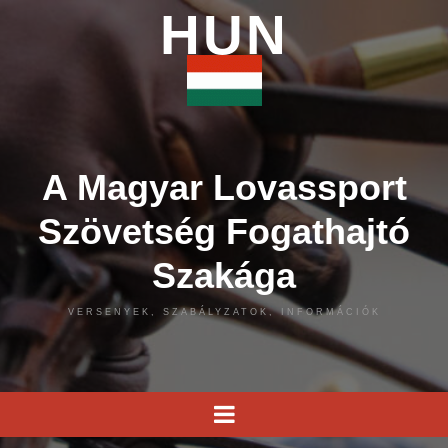
HUN
A Magyar Lovassport
Szövetség Fogathajtó
Szakága
VERSENYEK, SZABÁLYZATOK, INFORMÁCIÓK