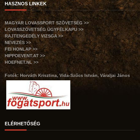
HASZNOS LINKEK
MAGYAR LOVASSPORT SZÖVETSÉG >>
LOVASSZÖVETSÉG ÜGYFÉLKAPU >>
RAJTENGEDÉLY VIZSGA >>
NEVEZÉS >>
FEI HONLAP >>
HIPPOEVENT.AT >>
HOEFNET.NL >>
Fotók: Horváth Krisztina, Vida-Szűcs István, Váraljai János
ELÉRHETŐSÉG