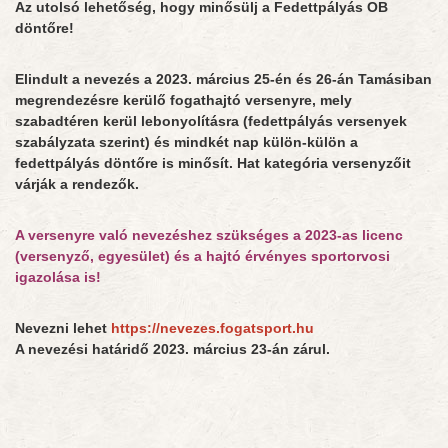
Az utolsó lehetőség, hogy minősülj a Fedettpályás OB
döntőre!
Elindult a nevezés a 2023. március 25-én és 26-án Tamásiban
megrendezésre kerülő fogathajtó versenyre, mely
szabadtéren kerül lebonyolításra (fedettpályás versenyek
szabályzata szerint) és mindkét nap külön-külön a
fedettpályás döntőre is minősít. Hat kategória versenyzőit
várják a rendezők.
A versenyre való nevezéshez szükséges a 2023-as licenc
(versenyző, egyesület) és a hajtó érvényes sportorvosi
igazolása is!
Nevezni lehet
https://nevezes.fogatsport.hu
A nevezési határidő 2023. március 23-án zárul.