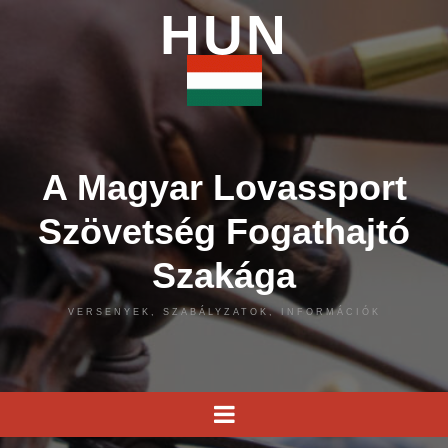
HUN
A Magyar Lovassport
Szövetség Fogathajtó
Szakága
VERSENYEK, SZABÁLYZATOK, INFORMÁCIÓK