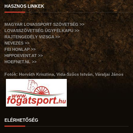
HASZNOS LINKEK
MAGYAR LOVASSPORT SZÖVETSÉG >>
LOVASSZÖVETSÉG ÜGYFÉLKAPU >>
RAJTENGEDÉLY VIZSGA >>
NEVEZÉS >>
FEI HONLAP >>
HIPPOEVENT.AT >>
HOEFNET.NL >>
Fotók: Horváth Krisztina, Vida-Szűcs István, Váraljai János
ELÉRHETŐSÉG