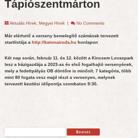
Tápiószentmárton
Aktuális Hírek
,
Megyei Hírek
|
No Comments
Már elérhető a verseny bemelegítő számának tervezett
startlistája a
http://katonairoda.hu
honlapon
Két nap során, február 11. és 12. között a Kincsem Lovaspark
lesz a házigazdája a 2023-as év első fogathajtó versenyének,
mely a fedettpályás OB döntőre is minősít. 7 kategória, több
mint 80 fogata vesz majd részt a versenyen, melynek
tervezett kezdési időpontja szombaton 9:30.
Keresés: