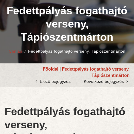
Fedettpályás fogathajtó
verseny,
Tápiószentmárton
Címlap
/
Fedettpályás fogathajtó verseny, Tápiószentmárton
Főoldal
|
Fedettpályás fogathajtó verseny,
Tápiószentmárton
Előző bejegyzés
Következő bejegyzés
Fedettpályás fogathajtó
verseny,