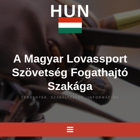
HUN
A Magyar Lovassport
Szövetség Fogathajtó
Szakága
VERSENYEK, SZABÁLYZATOK, INFORMÁCIÓK