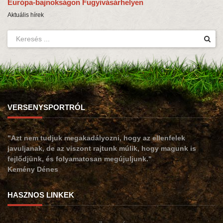
Európa-bajnokságon Fugyivásárhelyen
Aktuális hírek
VERSENYSPORTRÓL
"Azt nem tudjuk megakadályozni, hogy az ellenfelek
javuljanak, de az viszont rajtunk múlik, hogy magunk is
fejlődjünk, és folyamatosan megújuljunk."
Kemény Dénes
HASZNOS LINKEK