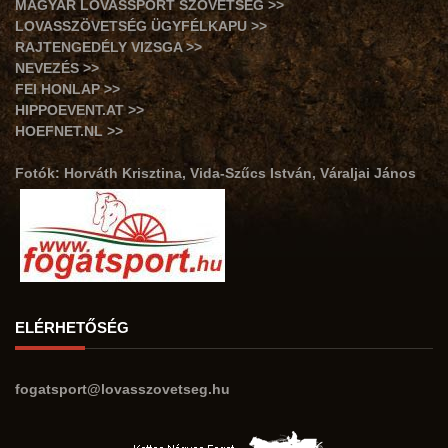
MAGYAR LOVASSPORT SZÖVETSÉG >>
LOVASSZÖVETSÉG ÜGYFÉLKAPU >>
RAJTENGEDÉLY VIZSGA >>
NEVEZÉS >>
FEI HONLAP >>
HIPPOEVENT.AT >>
HOEFNET.NL >>
Fotók: Horváth Krisztina, Vida-Szűcs István, Váraljai János
ELÉRHETŐSÉG
fogatsport@lovasszovetseg.hu