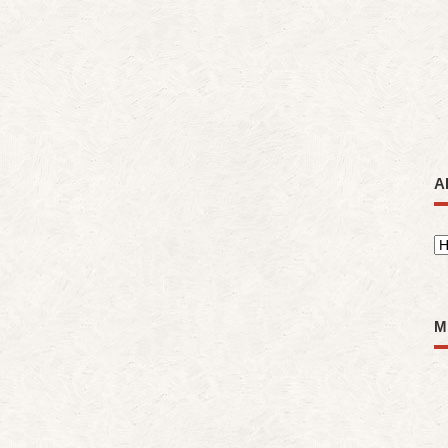
A
A
M