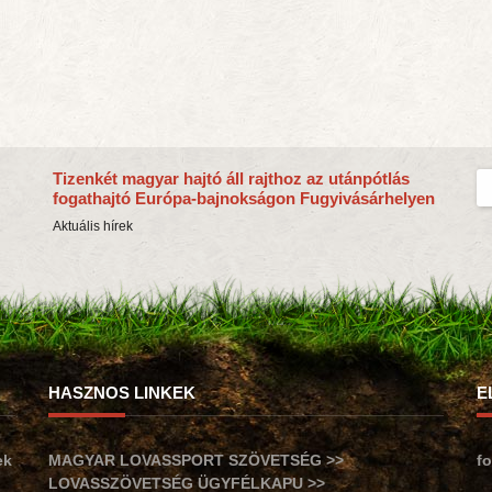
Tizenkét magyar hajtó áll rajthoz az utánpótlás
fogathajtó Európa-bajnokságon Fugyivásárhelyen
Aktuális hírek
HASZNOS LINKEK
E
ek
MAGYAR LOVASSPORT SZÖVETSÉG >>
f
LOVASSZÖVETSÉG ÜGYFÉLKAPU >>