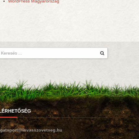
WordPress Magyarország
LÉRHETŐSÉG
ogatsport@lovasszovetseg.hu