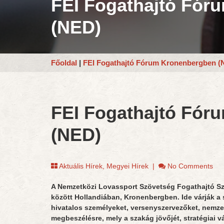
FEI Fogathajtó Fór
(NED)
Főoldal
|
FEI Fogathajtó Fórum Kronenbergben (
FEI Fogathajtó Fór
(NED)
Aktuális Hírek
,
Megyei Hírek
|
No Comments
A Nemzetközi Lovassport Szövetség Fogathajtó Sza
között Hollandiában, Kronenbergben. Ide várják a
hivatalos személyeket, versenyszervezőket, nemze
megbeszélésre, mely a szakág jövőjét, stratégiai vál