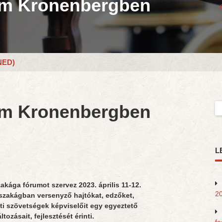
um Kronenbergben
NED)
um Kronenbergben
Ke
L
kága fórumot szervez 2023. április 11-12.
20
 szakágban versenyző hajtókat, edzőket,
ti szövetségek képviselőit egy egyeztető
tozásait, fejlesztését érinti.