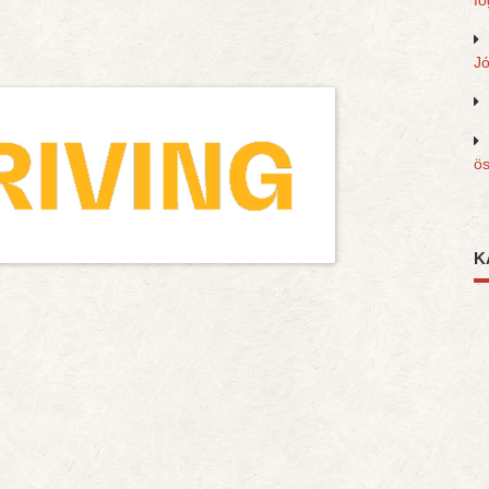
fo
J
ös
K