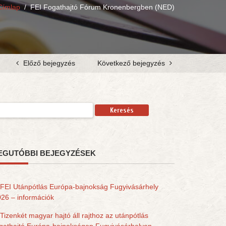
Címlap
/
FEI Fogathajtó Fórum Kronenbergben (NED)
Előző bejegyzés
Következő bejegyzés
resés:
EGUTÓBBI BEJEGYZÉSEK
FEI Utánpótlás Európa-bajnokság Fugyivásárhely
26 – információk
Tizenkét magyar hajtó áll rajthoz az utánpótlás