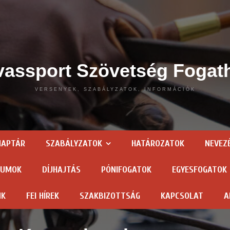
assport Szövetség Fogat
VERSENYEK, SZABÁLYZATOK, INFORMÁCIÓK
NAPTÁR
SZABÁLYZATOK
HATÁROZATOK
NEVEZ
TUMOK
DÍJHAJTÁS
PÓNIFOGATOK
EGYESFOGATOK
NK
FEI HÍREK
SZAKBIZOTTSÁG
KAPCSOLAT
A