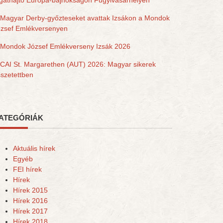
gathajtó Európa-bajnokságon Fugyivásárhelyen
Magyar Derby-győzteseket avattak Izsákon a Mondok
ózsef Emlékversenyen
Mondok József Emlékverseny Izsák 2026
CAI St. Margarethen (AUT) 2026: Magyar sikerek
szetettben
ATEGÓRIÁK
Aktuális hírek
Egyéb
FEI hírek
Hírek
Hírek 2015
Hírek 2016
Hírek 2017
Hírek 2018