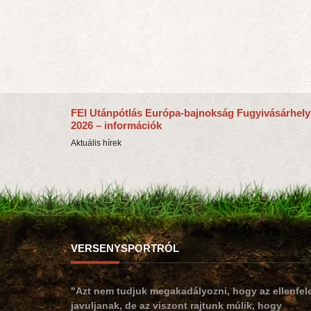
FEI Utánpótlás Európa-bajnokság Fugyivásárhely
2026 – információk
Aktuális hírek
VERSENYSPORTRÓL
"Azt nem tudjuk megakadályozni, hogy az ellenfel
javuljanak, de az viszont rajtunk múlik, hogy