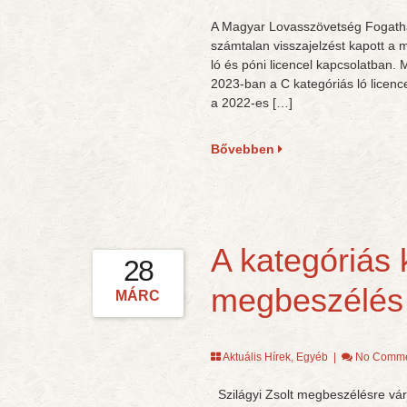
A Magyar Lovasszövetség Fogatha
számtalan visszajelzést kapott a 
ló és póni licencel kapcsolatban. 
2023-ban a C kategóriás ló licenc
a 2022-es […]
Bővebben
A kategóriás 
28
megbeszélés
MÁRC
Aktuális Hírek
,
Egyéb
|
No Comme
Szilágyi Zsolt megbeszélésre várj