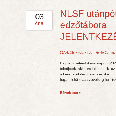
NLSF utánpót
03
edzőtábora 
ÁPR
JELENTKEZ
Aktuális Hírek
,
Hírek
|
No Comme
Hajtók figyelem! A mai napon (2023
feledjétek, aki nem jelentkezik, 
a keret szűkités ideje is egyben.
fogat.nlsf@lovasszovetseg.hu Tisz
Bővebben