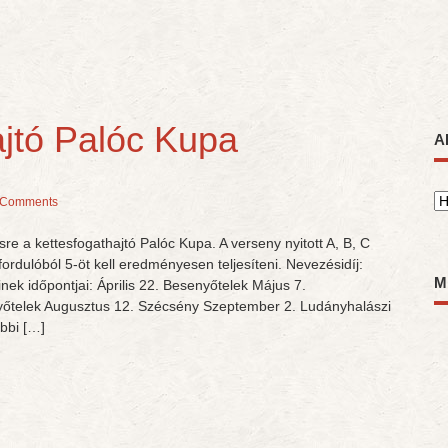
ajtó Palóc Kupa
A
A
 Comments
e a kettesfogathajtó Palóc Kupa. A verseny nyitott A, B, C
ordulóból 5-öt kell eredményesen teljesíteni. Nevezésidíj:
M
nek időpontjai: Április 22. Besenyőtelek Május 7.
őtelek Augusztus 12. Szécsény Szeptember 2. Ludányhalászi
bbi […]