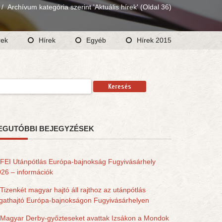
/
Archívum kategória szerint 'Aktuális hírek'
(Oldal 36)
rek
Hírek
Egyéb
Hírek 2015
resés:
EGUTÓBBI BEJEGYZÉSEK
FEI Utánpótlás Európa-bajnokság Fugyivásárhely
26 – információk
Tizenkét magyar hajtó áll rajthoz az utánpótlás
gathajtó Európa-bajnokságon Fugyivásárhelyen
Magyar Derby-győzteseket avattak Izsákon a Mondok