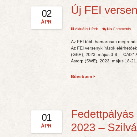
Új FEI versen
02
ÁPR
Aktuális Hírek
|
No Comments
Az FEI több hamarosan megrendezé
Az FEI versenykiírások elérhetőe
(GBR), 2023. május 3-8. – CAI2* 
Åstorp (SWE), 2023. május 18-21.
Bővebben
Fedettpályás
01
2023 – Szilv
ÁPR