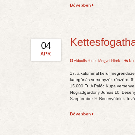
Bővebben
Kettesfogath
04
ÁPR
Aktuális Hírek
,
Megyei Hírek
|
No
17. alkalommal kerül megrendezésr
kategóriás versenyzők részére. 6 f
15.000 Ft. A Palóc Kupa versenyei
Nógrádgárdony Június 10. Beseny
Szeptember 9. Besenyőtelek Tová
Bővebben