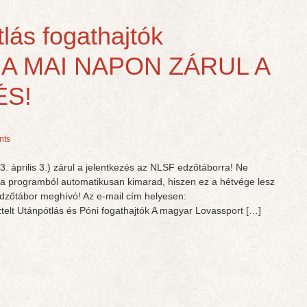
lás fogathajtók
– A MAI NAPON ZÁRUL A
ÉS!
nts
. április 3.) zárul a jelentkezés az NLSF edzőtáborra! Ne
az a programból automatikusan kimarad, hiszen ez a hétvége lesz
 Edzőtábor meghívó! Az e-mail cím helyesen:
telt Utánpótlás és Póni fogathajtók A magyar Lovassport […]