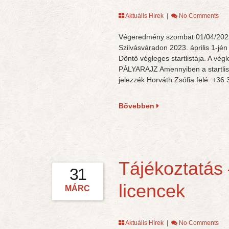
Aktuális Hírek
|
No Comments
Végeredmény szombat 01/04/2023
Szilvásváradon 2023. április 1-j
Döntő végleges startlistája. A vég
PÁLYARAJZ Amennyiben a startlistá
jelezzék Horváth Zsófia felé: +36
Bővebben
Tájékoztatás 
31
licencek
MÁRC
Aktuális Hírek
|
No Comments