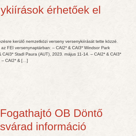
ykiírások érhetőek el
sre kerülő nemzetközi verseny versenykiírását tette közzé.
k az FEI versenynaptárban: – CAI2* & CAI3* Windsor Park
& CAI3* Stadl Paura (AUT), 2023. május 11-14. – CAI2* & CAI3*
 – CAI2* & […]
 Fogathajtó OB Döntő
ásvárad információ