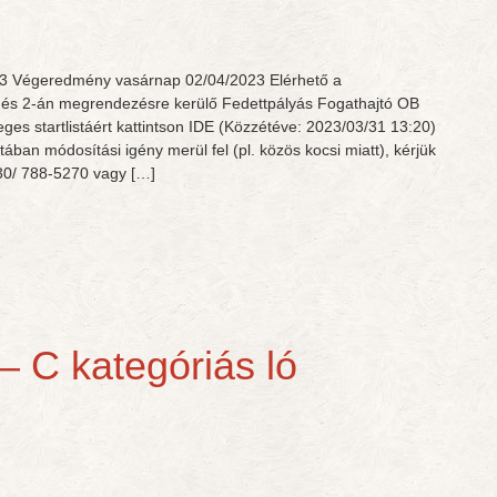
 Végeredmény vasárnap 02/04/2023 Elérhető a
én és 2-án megrendezésre kerülő Fedettpályás Fogathajtó OB
leges startlistáért kattintson IDE (Közzétéve: 2023/03/31 13:20)
ban módosítási igény merül fel (pl. közös kocsi miatt), kérjük
 30/ 788-5270 vagy […]
– C kategóriás ló