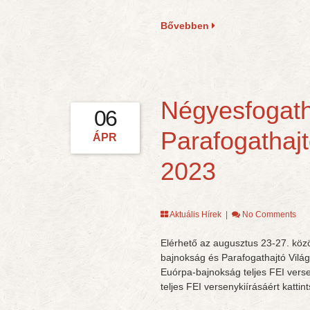
Bővebben
Négyesfogath
06
Parafogathaj
ÁPR
2023
Aktuális Hírek
|
No Comments
Elérhető az augusztus 23-27. kö
bajnokság és Parafogathajtó Világ
Euórpa-bajnokság teljes FEI verse
teljes FEI versenykiírásáért katti