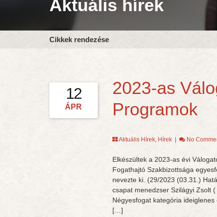
Aktuális hírek
Cikkek rendezése
2023-as Válo
12
Programok
ÁPR
Aktuális Hírek
,
Hírek
|
No Comme
Elkészültek a 2023-as évi Váloga
Fogathajtó Szakbizottsága egyesf
nevezte ki. (29/2023 (03.31.) Hat
csapat menedzser Szilágyi Zsolt 
Négyesfogat kategória ideiglene
[…]