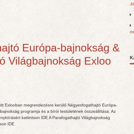
J
ös
ajtó Európa-bajnokság &
tó Világbajnokság Exloo
K
zött Exlooban megrendezésre kerülő Négyesfogathajtó Európa-
bajnokság programja és a bírói testületének összeállítása. Az
nykiírásért kattintson IDE A Parafogathajtó Világbajnokság
ntson IDE