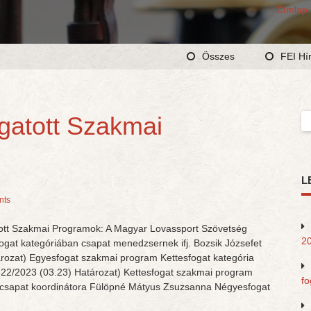
Címlap
Összes
FEI Hí
gatott Szakmai
Ke
L
nts
tott Szakmai Programok: A Magyar Lovassport Szövetség
20
ogat kategóriában csapat menedzsernek ifj. Bozsik Józsefet
ározat) Egyesfogat szakmai program Kettesfogat kategória
( 22/2023 (03.23) Határozat) Kettesfogat szakmai program
fo
s csapat koordinátora Fülöpné Mátyus Zsuzsanna Négyesfogat