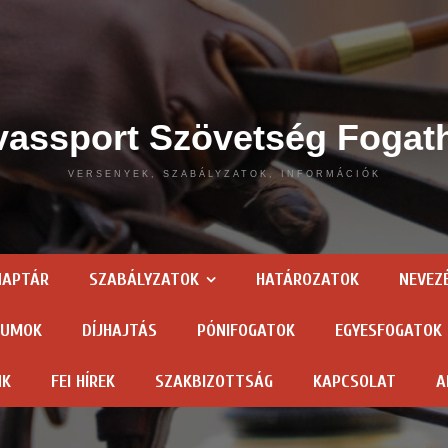
assport Szövetség Fogat
VERSENYEK, SZABÁLYZATOK, INFORMÁCIÓK
NAPTÁR
SZABÁLYZATOK
HATÁROZATOK
NEVEZ
TUMOK
DÍJHAJTÁS
PÓNIFOGATOK
EGYESFOGATOK
NK
FEI HÍREK
SZAKBIZOTTSÁG
KAPCSOLAT
A