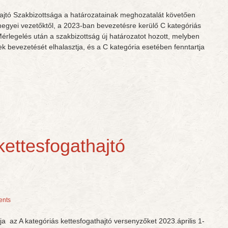
jtó Szakbizottsága a határozatainak meghozatalát követően
megyei vezetőktől, a 2023-ban bevezetésre kerülő C kategóriás
Mérlegelés után a szakbizottság új határozatot hozott, melyben
ek bevezetését elhalasztja, és a C kategória esetében fenntartja
kettesfogathajtó
nts
a az A kategóriás kettesfogathajtó versenyzőket 2023.április 1-