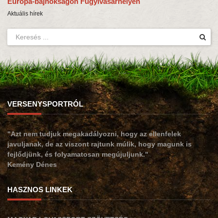
Európa-bajnokságon Fugyivásárhelyen
Aktuális hírek
VERSENYSPORTRÓL
"Azt nem tudjuk megakadályozni, hogy az ellenfelek
javuljanak, de az viszont rajtunk múlik, hogy magunk is
fejlődjünk, és folyamatosan megújuljunk."
Kemény Dénes
HASZNOS LINKEK