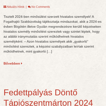
Aktuális Hírek
|
No Comments
Tisztelt 2024-ben minősülést szerzett hivatalos személyek! A
Fogathajtó Szakbizottság tájékoztatja mindazokat, akik a 2024-es
évben Bögötén illetve Gyulán megrendezésre kerülő képzéseken
hivatalos személy minősítést szereztek vagy szintet léptek, hogy
az alábbi iránymutatás szerint működhetnek hivatalos
személyként: – Azon hivatalos személyek akik „gyakorló”
minősítést szereztek, a képzési szabályzatban leírtak szerint
működhetnek, mint gyakorló […]
Bővebben
Fedettpályás Döntő
Tápiószentmárton 2024