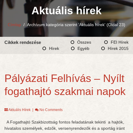
Aktuális hírek
Címlap
/
Archívum kategória szerint 'Aktuális hírek'
(Oldal 23)
Cikkek rendezése
Összes
FEI Hírek
Hírek
Egyéb
Hírek 2015
Pályázati Felhívás – Nyílt
fogathajtó szakmai napok
Aktuális Hírek
|
No Comments
A Fogathajtó Szakbizottság fontos feladatának tekinti a hajtók,
hivatalos személyek, edzők, versenyrendezők és a sportág iránt