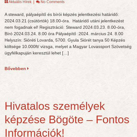
Aktuális Hírek
|
No Comments
A steward, pályaépítő és bírói képzés jelentkezési határidő:
2024.03.21 (csütörtök) 18.00-óra. Határidő utáni jelentkezést
nem fogadnak el! Regisztráció: Steward 2024.03.23. 8.00-óra,
Bíró 2024.03.24. 8.00 óra Pályaépítő :2024. március 24. 8.00
Helyszín: Sióréti Lovarda, 5700. Gyula Siórét tanya 50 Képzés
költsége 10.000ft/ vizsga, melyet a Magyar Lovassport Szövetség
ügyfélkapuján keresztül lehet […]
Bővebben
Hivatalos személyek
képzése Bögöte – Fontos
Információk!