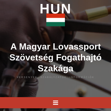
HUN
A Magyar Lovassport
Szövetség Fogathajtó
Szakága
VERSENYEK, SZABÁLYZATOK, INFORMÁCIÓK