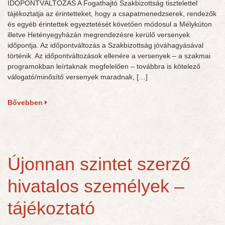
IDŐPONTVÁLTOZÁS A Fogathajtó Szakbizottság tisztelettel
tájékoztatja az érintetteket, hogy a csapatmenedzserek, rendezők
és egyéb érintettek egyeztetését követően módosul a Mélykúton
illetve Hetényegyházán megrendezésre kerülő versenyek
időpontja. Az időpontváltozás a Szakbizottság jóváhagyásával
történik. Az időpontváltozások ellenére a versenyek – a szakmai
programokban leírtaknak megfelelően – továbbra is kötelező
válogató/minősítő versenyek maradnak, […]
Bővebben
Újonnan szintet szerző
hivatalos személyek –
tájékoztató