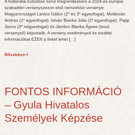
A hollandiai Exlooban kerül megrendezésre a 2024-es európai
szabadtéri versenyszezon első nemzeközi versenye.
Magyarországot Lantos Gábor (2* és 3* egyesfogat), Moldován
András (2* egyesfogat), István Bianka Júlia (2* egyesfogat), Papp
János (3* négyesfogat) és Jámbor Blanka Ágnes (teszt
versenyző) képviselik. A verseny eredményeit és további
információkat EZEN a linket lehet […]
Bővebben
FONTOS INFORMÁCIÓ
– Gyula Hivatalos
Személyek Képzése