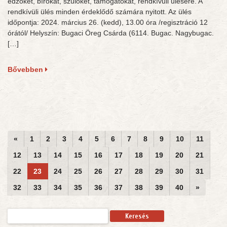
edzőket, bírókat, szülőket, támogatókat, rendkívüli ülésére. A
rendkívüli ülés minden érdeklődő számára nyitott. Az ülés
időpontja: 2024. március 26. (kedd), 13.00 óra /regisztráció 12
órától/ Helyszín: Bugaci Öreg Csárda (6114. Bugac. Nagybugac.
[…]
Bővebben
«
1
2
3
4
5
6
7
8
9
10
11
12
13
14
15
16
17
18
19
20
21
22
23
24
25
26
27
28
29
30
31
32
33
34
35
36
37
38
39
40
»
Keresés: