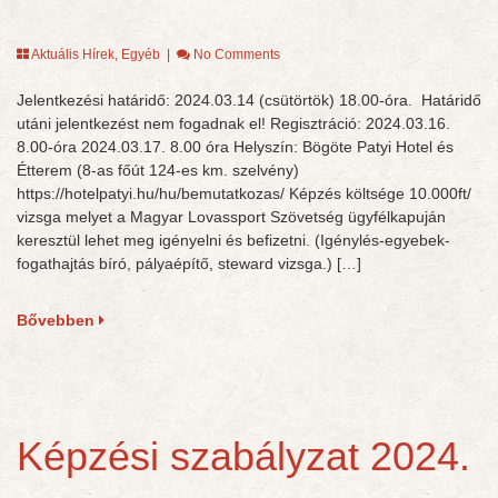
Aktuális Hírek
,
Egyéb
|
No Comments
Jelentkezési határidő: 2024.03.14 (csütörtök) 18.00-óra. Határidő
utáni jelentkezést nem fogadnak el! Regisztráció: 2024.03.16.
8.00-óra 2024.03.17. 8.00 óra Helyszín: Bögöte Patyi Hotel és
Étterem (8-as főút 124-es km. szelvény)
https://hotelpatyi.hu/hu/bemutatkozas/ Képzés költsége 10.000ft/
vizsga melyet a Magyar Lovassport Szövetség ügyfélkapuján
keresztül lehet meg igényelni és befizetni. (Igénylés-egyebek-
fogathajtás bíró, pályaépítő, steward vizsga.) […]
Bővebben
Képzési szabályzat 2024.