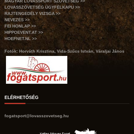
MAGYAR LOVASSPORT SZÖVETSÉG >>
LOVASSZÖVETSÉG ÜGYFÉLKAPU >>
RAJTENGEDÉLY VIZSGA >>
NEVEZÉS >>
FEI HONLAP >>
HIPPOEVENT.AT >>
HOEFNET.NL >>
Fotók: Horváth Krisztina, Vida-Szűcs István, Váraljai János
ELÉRHETŐSÉG
fogatsport@lovasszovetseg.hu