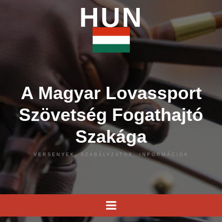
HUN
A Magyar Lovassport
Szövetség Fogathajtó
Szakága
VERSENYEK, SZABÁLYZATOK, INFORMÁCIÓK