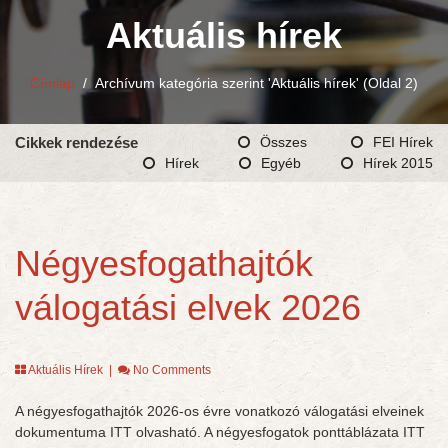
Aktuális hírek
Címlap
/
Archívum kategória szerint 'Aktuális hírek'
(Oldal 2)
Cikkek rendezése
Összes
FEI Hírek
Hírek
Egyéb
Hírek 2015
Négyesfogathajtók
válogatási elvek 2026
Aktuális Hírek
|
No Comments
A négyesfogathajtók 2026-os évre vonatkozó válogatási elveinek
dokumentuma ITT olvasható. A négyesfogatok ponttáblázata ITT