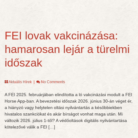
FEI lovak vakcinázása:
hamarosan lejár a türelmi
időszak
Aktuális Hírek
|
No Comments
A FEI 2025. februárjában elindította a ló vakcinázási modult a FEI
Horse App-ban. A bevezetési időszak 2026. június 30-án véget ér,
a hiányzó vagy helytelen oltási nyilvántartás a későbbiekben
hivatalos szankciókat és akár bírságot vonhat maga után. Mi
változik 2026. július 1-től? A védőoltások digitális nyilvántartása
kötelezővé válik a FEI […]