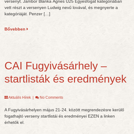
versenyt. Jámbor Blanka Ágnes U25 Egyesfogat kategóriában
vett részt a versenyen Ludwig nevű lovával, és megnyerte a
kategóriáját. Penzer […]
Bővebben
CAI Fugyivásárhely –
startlisták és eredmények
Aktuális Hírek
|
No Comments
A Fugyivásárhelyen május 21-24. között megrendezésre kerülő
fogathajtó verseny startlistái és eredményei EZEN a linken
érhetők el.