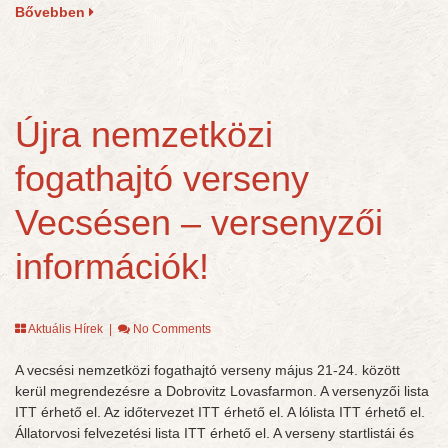
Bővebben
Újra nemzetközi
fogathajtó verseny
Vecsésen – versenyzői
információk!
Aktuális Hírek
|
No Comments
A vecsési nemzetközi fogathajtó verseny május 21-24. között
kerül megrendezésre a Dobrovitz Lovasfarmon. A versenyzői lista
ITT érhető el. Az időtervezet ITT érhető el. A lólista ITT érhető el.
Állatorvosi felvezetési lista ITT érhető el. A verseny startlistái és