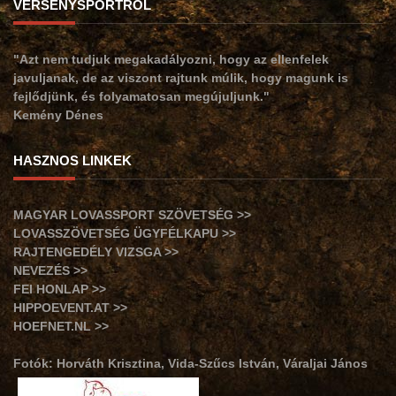
VERSENYSPORTRÓL
"Azt nem tudjuk megakadályozni, hogy az ellenfelek
javuljanak, de az viszont rajtunk múlik, hogy magunk is
fejlődjünk, és folyamatosan megújuljunk."
Kemény Dénes
HASZNOS LINKEK
MAGYAR LOVASSPORT SZÖVETSÉG >>
LOVASSZÖVETSÉG ÜGYFÉLKAPU >>
RAJTENGEDÉLY VIZSGA >>
NEVEZÉS >>
FEI HONLAP >>
HIPPOEVENT.AT >>
HOEFNET.NL >>
Fotók: Horváth Krisztina, Vida-Szűcs István, Váraljai János