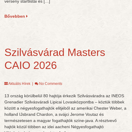
verseny startlistái és […]
Bővebben
Szilvásvárad Masters
CAIO 2026
Aktuális Hírek
|
No Comments
13 ország körülbelül 80 hajtója érkezik Szilvásváradra az INEOS
Grenadier Szilvásváradi Lipicai Lovasközpontba – köztük többek
között a négyesfogathajtók elitjéből az amerikai Chester Weber, a
holland IJsbrand Chardon, a svájci Jerome Voutaz és
természetesen a magyar fogathajtók színe-java. A résztvevő
hajtók közül többen az idei aacheni Négyesfogathajtó