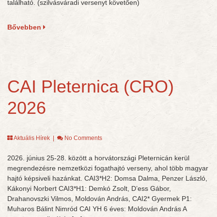
található. (szilvásváradi versenyt követően)
Bővebben
CAI Pleternica (CRO)
2026
Aktuális Hírek
|
No Comments
2026. június 25-28. között a horvátországi Pleternicán kerül
megrendezésre nemzetközi fogathajtó verseny, ahol több magyar
hajtó képsiveli hazánkat. CAI3*H2: Domsa Dalma, Penzer László,
Kákonyi Norbert CAI3*H1: Demkó Zsolt, D’ess Gábor,
Drahanovszki Vilmos, Moldován András, CAI2* Gyermek P1:
Muharos Bálint Nimród CAI YH 6 éves: Moldován András A