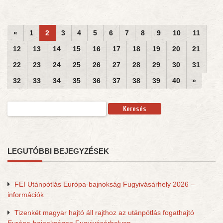
«
1
2
3
4
5
6
7
8
9
10
11
12
13
14
15
16
17
18
19
20
21
22
23
24
25
26
27
28
29
30
31
32
33
34
35
36
37
38
39
40
»
Keresés:
LEGUTÓBBI BEJEGYZÉSEK
FEI Utánpótlás Európa-bajnokság Fugyivásárhely 2026 –
információk
Tizenkét magyar hajtó áll rajthoz az utánpótlás fogathajtó