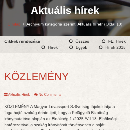
Aktuális hírek
Címlap
/
Archívum kategória szerint 'Aktuális hírek'
(Oldal 10)
Cikkek rendezése
Összes
FEI Hírek
Hírek
Egyéb
Hírek 2015
KÖZLEMÉNY
Aktuális Hírek
|
No Comments
KÖZLEMÉNY A Magyar Lovassport Szövetség tájékoztatja a
fogathajtó szakág érintettjeit, hogy a Felügyelő Bizottság
iránymutatása alapján az Elnökség 1./2025./VII.18. Elnökségi
határozatával a szakág irányítását törvényesen a saját