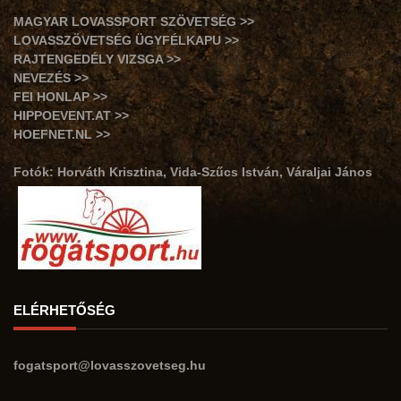
MAGYAR LOVASSPORT SZÖVETSÉG >>
LOVASSZÖVETSÉG ÜGYFÉLKAPU >>
RAJTENGEDÉLY VIZSGA >>
NEVEZÉS >>
FEI HONLAP >>
HIPPOEVENT.AT >>
HOEFNET.NL >>
Fotók: Horváth Krisztina, Vida-Szűcs István, Váraljai János
ELÉRHETŐSÉG
fogatsport@lovasszovetseg.hu