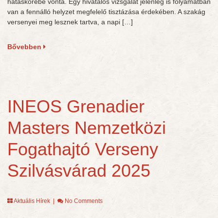
hatáskörébe vonta. Egy hivatalos vizsgálat jelenleg is folyamatban
van a fennálló helyzet megfelelő tisztázása érdekében. A szakág
versenyei meg lesznek tartva, a napi […]
Bővebben
INEOS Grenadier
Masters Nemzetközi
Fogathajtó Verseny
Szilvásvárad 2025
Aktuális Hírek
|
No Comments