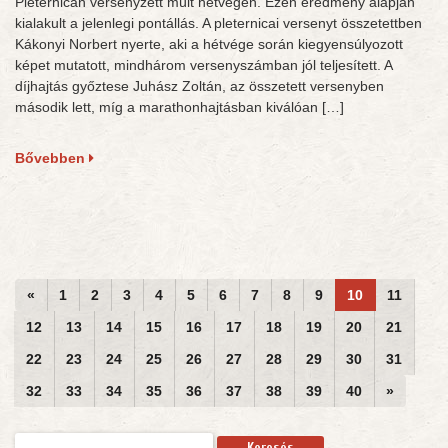
Pleternicán versenyzett múlt hétvégén. Ezen eredmény alapján
kialakult a jelenlegi pontállás. A pleternicai versenyt összetettben
Kákonyi Norbert nyerte, aki a hétvége során kiegyensúlyozott
képet mutatott, mindhárom versenyszámban jól teljesített. A
díjhajtás győztese Juhász Zoltán, az összetett versenyben
második lett, míg a marathonhajtásban kiválóan […]
Bővebben
«
1
2
3
4
5
6
7
8
9
10
11
12
13
14
15
16
17
18
19
20
21
22
23
24
25
26
27
28
29
30
31
32
33
34
35
36
37
38
39
40
»
Keresés: