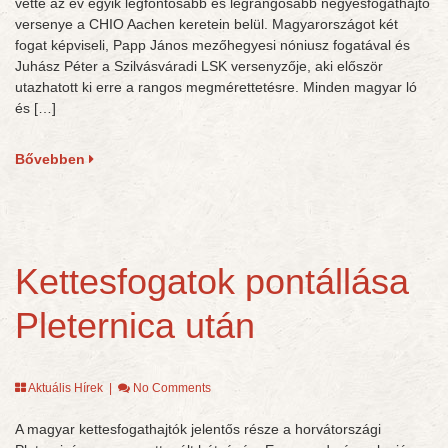
vette az év egyik legfontosabb és legrangosabb négyesfogathajtó
versenye a CHIO Aachen keretein belül. Magyarországot két
fogat képviseli, Papp János mezőhegyesi nóniusz fogatával és
Juhász Péter a Szilvásváradi LSK versenyzője, aki először
utazhatott ki erre a rangos megmérettetésre. Minden magyar ló
és […]
Bővebben
Kettesfogatok pontállása
Pleternica után
Aktuális Hírek
|
No Comments
A magyar kettesfogathajtók jelentős része a horvátországi