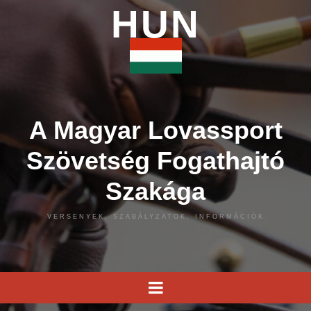
HUN
A Magyar Lovassport
Szövetség Fogathajtó
Szakága
VERSENYEK, SZABÁLYZATOK, INFORMÁCIÓK