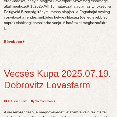
érdeklődőket, hogy a Magyar Lovassport Szövetség elnöksége
által meghozott 1./2025./VII.18. határozat alapján az Elnökség -a
Felügyelő Bizottság iránymutatása alapján- a Fogathajtó szakág
irányítását a rendes működés helyreállításáig (de legfeljebb 90
napra) elnökségi hatáskörbe vonja. A határozat meghozatálára
[…]
Bővebben
Vecsés Kupa 2025.07.19.
Dobrovitz Lovasfarm
Aktuális Hírek
|
No Comments
A versenyrendező, a megnövekedett létszámra való tekintettel,