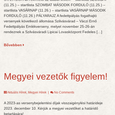
(11.25.) – startlista SZOMBAT MÁSODIK FORDULÓ (11.25.) –
startlista VASÁRNAP (11.26.) – startlista VASÁRNAP MÁSODIK
FORDULÓ (11.26.) PÁLYARAJZ A fedettpályás fogathajtó
versenyek következő állomása Szilvásvárad – Váczi Ernő
Fedettpályás Emlékverseny, melyet november 25-26-án
rendeznek a Szilvásváradi Lipicai Lovasközpont Fedeles […]
Bővebben
Megyei vezetők figyelem!
Aktuális Hírek
,
Megyei Hírek
|
No Comments
A 2023-as versenybejelentési díjak visszaigénylési határideje
2023. december 10. Kérjük a megyei vezetőket a határidő
betartására!