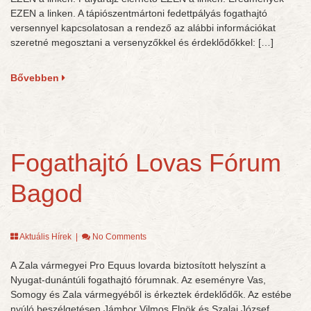
EZEN a linken. A tápiószentmártoni fedettpályás fogathajtó
versennyel kapcsolatosan a rendező az alábbi információkat
szeretné megosztani a versenyzőkkel és érdeklődőkkel: […]
Bővebben
Fogathajtó Lovas Fórum
Bagod
Aktuális Hírek
|
No Comments
A Zala vármegyei Pro Equus lovarda biztosított helyszínt a
Nyugat-dunántúli fogathajtó fórumnak. Az eseményre Vas,
Somogy és Zala vármegyéből is érkeztek érdeklődők. Az estébe
nyúló beszélgetésen Jámbor Vilmos Elnök és Szalai József