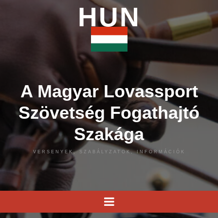
HUN
A Magyar Lovassport
Szövetség Fogathajtó
Szakága
VERSENYEK, SZABÁLYZATOK, INFORMÁCIÓK