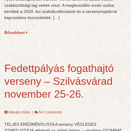
szakbizottsági tag vettek részt. A megbeszélés során szóba
kerültek a 2024. évi szabályváltozások és a versenynaptárral
kapcsolatos észrevételek. […]
Bővebben
Fedettpályás fogathajtó
verseny – Szilvásvárad
november 25-26.
Aktuális Hírek
|
No Comments
TELJES EREDMÉNYLISTA A verseny VÉGLEGES
STARTLISTÁJA elérhető az alábbi linken: – startlista SZOMBAT