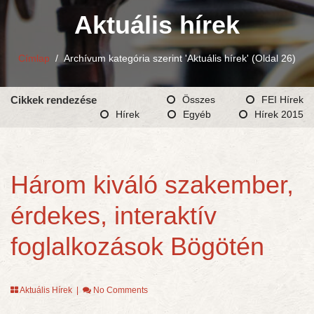
Aktuális hírek
Címlap
/
Archívum kategória szerint 'Aktuális hírek'
(Oldal 26)
Cikkek rendezése
Összes
FEI Hírek
Hírek
Egyéb
Hírek 2015
Három kiváló szakember,
érdekes, interaktív
foglalkozások Bögötén
Aktuális Hírek
|
No Comments