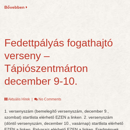
Bővebben
Fedettpályás fogathajtó
verseny –
Tápiószentmárton
december 9-10.
Aktuális Hírek
|
No Comments
1. versenyszám (bemelegítő versenyszám, december 9.,
szombat) startlista elérhető EZEN a linken. 2. versenyszám
(döntő versenyszám, december 10., vasárnap) startlista elérhető
EZEN a linken. Palyarajz elérhető EZEN a linken. Eredmények