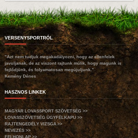
VERSENYSPORTRÓL
"Azt nem tudjuk megakadályozni, hogy az ellenfelek
javuljanak, de az viszont rajtunk múlik, hogy magunk is
fejlődjünk, és folyamatosan megújuljunk."
Kemény Dénes
HASZNOS LINKEK
MAGYAR LOVASSPORT SZÖVETSÉG >>
LOVASSZÖVETSÉG ÜGYFÉLKAPU >>
RAJTENGEDÉLY VIZSGA >>
NEVEZÉS >>
FEI HONLAP >>