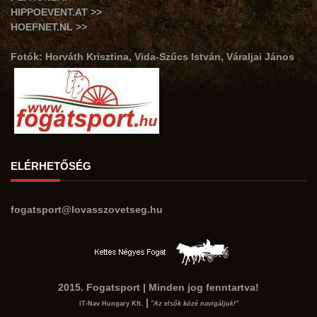
HIPPOEVENT.AT >>
HOEFNET.NL >>
Fotók: Horváth Krisztina, Vida-Szűcs István, Váraljai János
ELÉRHETŐSÉG
fogatsport@lovasszovetseg.hu
2015. Fogatsport | Minden jog fenntartva!
|
IT-Nav Hungary Kft.
"Az elsők közé navigáljuk!"