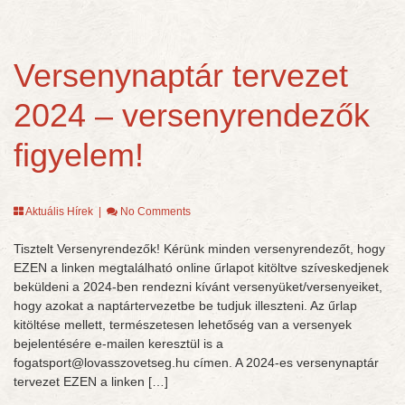
Versenynaptár tervezet
2024 – versenyrendezők
figyelem!
Aktuális Hírek
|
No Comments
Tisztelt Versenyrendezők! Kérünk minden versenyrendezőt, hogy
EZEN a linken megtalálható online űrlapot kitöltve szíveskedjenek
beküldeni a 2024-ben rendezni kívánt versenyüket/versenyeiket,
hogy azokat a naptártervezetbe be tudjuk illeszteni. Az űrlap
kitöltése mellett, természetesen lehetőség van a versenyek
bejelentésére e-mailen keresztül is a
fogatsport@lovasszovetseg.hu címen. A 2024-es versenynaptár
tervezet EZEN a linken […]