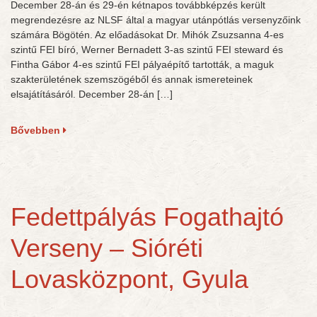
December 28-án és 29-én kétnapos továbbképzés került
megrendezésre az NLSF által a magyar utánpótlás versenyzőink
számára Bögötén. Az előadásokat Dr. Mihók Zsuzsanna 4-es
szintű FEI bíró, Werner Bernadett 3-as szintű FEI steward és
Fintha Gábor 4-es szintű FEI pályaépítő tartották, a maguk
szakterületének szemszögéből és annak ismereteinek
elsajátításáról. December 28-án […]
Bővebben
Fedettpályás Fogathajtó
Verseny – Sióréti
Lovasközpont, Gyula