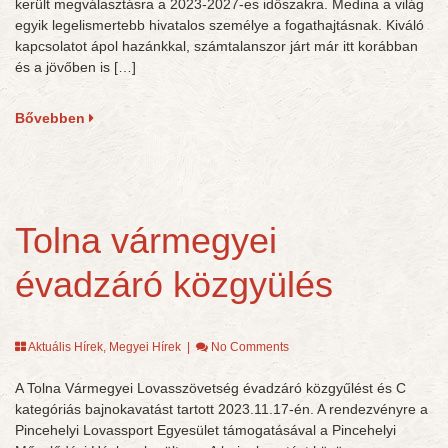
került megválasztásra a 2023-2027-es időszakra. Medina a világ
egyik legelismertebb hivatalos személye a fogathajtásnak. Kiváló
kapcsolatot ápol hazánkkal, számtalanszor járt már itt korábban
és a jövőben is […]
Bővebben
Tolna vármegyei
évadzáró közgyülés
Aktuális Hírek
,
Megyei Hírek
|
No Comments
A Tolna Vármegyei Lovasszövetség évadzáró közgyűlést és C
kategóriás bajnokavatást tartott 2023.11.17-én. A rendezvényre a
Pincehelyi Lovassport Egyesület támogatásával a Pincehelyi