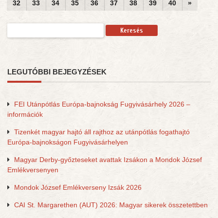
32
33
34
35
36
37
38
39
40
»
Keresés:
LEGUTÓBBI BEJEGYZÉSEK
FEI Utánpótlás Európa-bajnokság Fugyivásárhely 2026 –
információk
Tizenkét magyar hajtó áll rajthoz az utánpótlás fogathajtó
Európa-bajnokságon Fugyivásárhelyen
Magyar Derby-győzteseket avattak Izsákon a Mondok József
Emlékversenyen
Mondok József Emlékverseny Izsák 2026
CAI St. Margarethen (AUT) 2026: Magyar sikerek összetettben