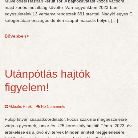
Művelődési Házban került sor. A bajnokavatást közös vacsora,
majd zenés mulattság követte. Vármegyénkben 2023-ban
egyesületeink 13 versenyt rendeztek 691 starttal. Nagyló egyes C
kategóriában országos döntőn csapat második helyet, […]
Bővebben
Utánpótlás hajtók
figyelem!
Aktuális Hírek
|
No Comments
Fülöp István csapatkoordinátor, közös szakmai megbeszélésre
várja a gyermek, junior és U25 korosztály hajtóit! Téma: 2023. év
értékelése és a jövő évi tervek Minden érintett megjelenésére