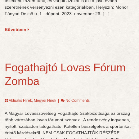
feltétlenül számítunk, és várjuk azokat is aki a jövő évben
szeretnének versenyezni ezen kategóriákban. Helyszín: Monor
Fónyad Dezső u. 1. Időpont: 2023. november 26. […]
Bővebben
Fogathajtó Lovas Fórum
Zomba
Aktuális Hírek
,
Megyei Hírek
|
No Comments
A Magyar Lovasszövetség Fogathajtó Szakbizottsága az ország
több városában lovas fórumot szervez. A rendezvény ingyenes,
nyitott, szabadon látogatható. Kötetlen beszélgetés a sportunkat
érintő kérdésekről. NEM CSAK FOGATHAJTÓK RÉSZÉRE.