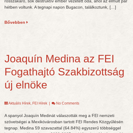
rosszakaró, sok destruktív ember vezetett oda, ahol az elmúlt pár
hétben voltunk. A tegnapi napon Bugacon, találkoztunk, […]
Bővebben
Joaquín Medina az FEI
Fogathajtó Szakbizottság
új elnöke
Aktuális Hírek
,
FEI Hírek
|
No Comments
A spanyol Joaquín Medinát válaszották meg a FEI nemzeti
szövetségei a Mexikóvárosban tartott FEI Rendes Közgyűlésén
tegnap. Medina 59 szavazattal (64.84%) egyszerű többséggel