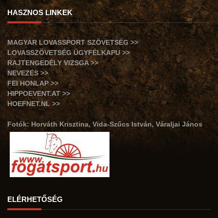
HASZNOS LINKEK
MAGYAR LOVASSPORT SZÖVETSÉG >>
LOVASSZÖVETSÉG ÜGYFÉLKAPU >>
RAJTENGEDÉLY VIZSGA >>
NEVEZÉS >>
FEI HONLAP >>
HIPPOEVENT.AT >>
HOEFNET.NL >>
Fotók: Horváth Krisztina, Vida-Szűcs István, Váraljai János
ELÉRHETŐSÉG