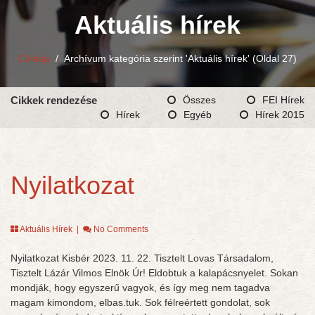
Aktuális hírek
Címlap
/
Archívum kategória szerint 'Aktuális hírek'
(Oldal 27)
Cikkek rendezése
Összes
FEI Hírek
Hírek
Egyéb
Hírek 2015
Nyilatkozat
Aktuális Hírek
|
No Comments
Nyilatkozat Kisbér 2023. 11. 22. Tisztelt Lovas Társadalom,
Tisztelt Lázár Vilmos Elnök Úr! Eldobtuk a kalapácsnyelet. Sokan
mondják, hogy egyszerű vagyok, és így meg nem tagadva
magam kimondom, elbas.tuk. Sok félreértett gondolat, sok