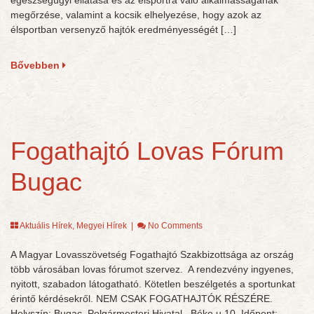
egészségügyi ellátása és az élsportra való alkalmasságának
megőrzése, valamint a kocsik elhelyezése, hogy azok az
élsportban versenyző hajtók eredményességét […]
Bővebben
Fogathajtó Lovas Fórum
Bugac
Aktuális Hírek
,
Megyei Hírek
|
No Comments
A Magyar Lovasszövetség Fogathajtó Szakbizottsága az ország
több városában lovas fórumot szervez. A rendezvény ingyenes,
nyitott, szabadon látogatható. Kötetlen beszélgetés a sportunkat
érintő kérdésekről. NEM CSAK FOGATHAJTÓK RÉSZÉRE.
Helyszín: Bugac, Polgármesteri Hivatal, Béke u 10. Időpont: