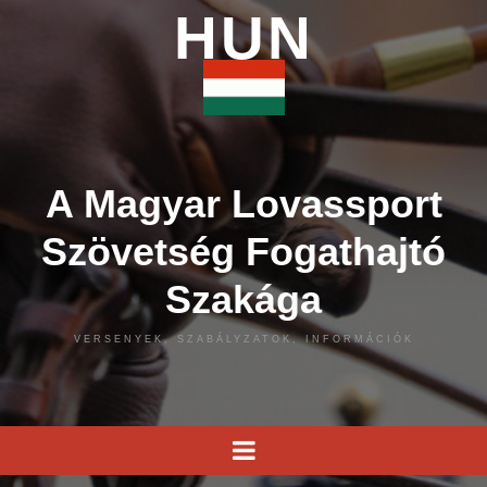
HUN
A Magyar Lovassport
Szövetség Fogathajtó
Szakága
VERSENYEK, SZABÁLYZATOK, INFORMÁCIÓK