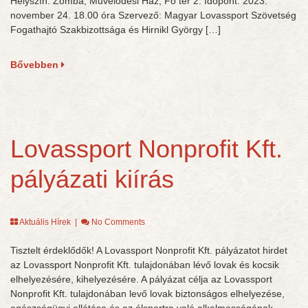
Helyszín: Zomba, Művelődési Ház, Fő tér 2. Időpont: 2023.
november 24. 18.00 óra Szervező: Magyar Lovassport Szövetség
Fogathajtó Szakbizottsága és Hirnikl György […]
Bővebben
Lovassport Nonprofit Kft.
pályázati kiírás
Aktuális Hírek
|
No Comments
Tisztelt érdeklődők! A Lovassport Nonprofit Kft. pályázatot hirdet
az Lovassport Nonprofit Kft. tulajdonában lévő lovak és kocsik
elhelyezésére, kihelyezésére. A pályázat célja az Lovassport
Nonprofit Kft. tulajdonában levő lovak biztonságos elhelyezése,