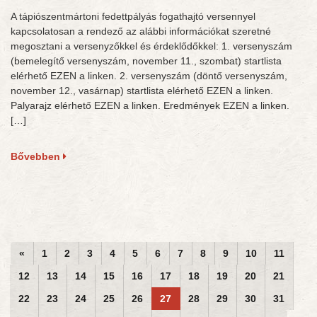
A tápiószentmártoni fedettpályás fogathajtó versennyel
kapcsolatosan a rendező az alábbi információkat szeretné
megosztani a versenyzőkkel és érdeklődőkkel: 1. versenyszám
(bemelegítő versenyszám, november 11., szombat) startlista
elérhető EZEN a linken. 2. versenyszám (döntő versenyszám,
november 12., vasárnap) startlista elérhető EZEN a linken.
Palyarajz elérhető EZEN a linken. Eredmények EZEN a linken.
[…]
Bővebben
«
1
2
3
4
5
6
7
8
9
10
11
12
13
14
15
16
17
18
19
20
21
22
23
24
25
26
27
28
29
30
31