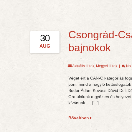
Csongrád-Cs
30
bajnokok
AUG
Aktuális Hírek
,
Megyei Hírek
|
No
Véget ért a CAN-C kategóriás fo
póni, mind a nagyló kettesfogato
Bodor Ádám Kovács Dávid Deli Dá
Gratulálunk a győztes és helyezet
kívánunk. […]
Bővebben