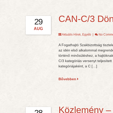
CAN-C/3 Dön
29
AUG
Aktuális Hírek
,
Egyéb
|
No Comme
A Fogathajtó Szakbizottság tisztel
az idén első alkalommal megrend
történő minősüléshez, a hajtóknak 
C/3 kategóriás versenyt teljesített
kategóriájaként, a C […]
Bővebben
Közlemény – 
28