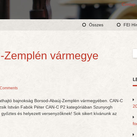
Címlap
Összes
FEI Hí
j-Zemplén vármegye
Ke
L
 Comments
gathajtó bajnokság Borsod-Abaúj-Zemplén vármegyében. CAN-C
20
ozsik István Fabók Péter CAN-C P2 kategóriában Szunyogh
 győztes és helyezett versenyzőknek! Sok sikert kívánunk az
fo