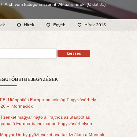
/
Archívum kategória szerint 'Aktuális hírek'
(Oldal 31)
rek
Hírek
Egyéb
Hírek 2015
resés:
EGUTÓBBI BEJEGYZÉSEK
FEI Utánpótlás Európa-bajnokság Fugyivásárhely
26 – információk
Tizenkét magyar hajtó áll rajthoz az utánpótlás
gathajtó Európa-bajnokságon Fugyivásárhelyen
Magyar Derby-győzteseket avattak Izsákon a Mondok