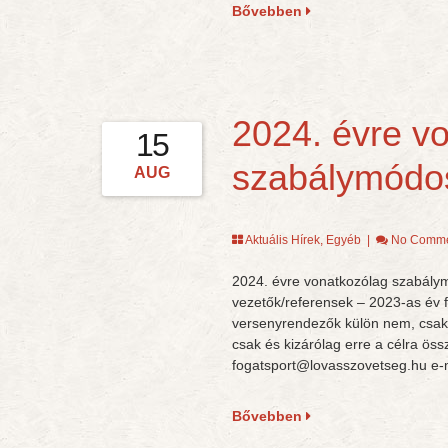
Bővebben
2024. évre v
15
szabálymódo
AUG
Aktuális Hírek
,
Egyéb
|
No Comme
2024. évre vonatkozólag szabálym
vezetők/referensek – 2023-as év f
versenyrendezők külön nem, csak 
csak és kizárólag erre a célra öss
fogatsport@lovasszovetseg.hu e-mai
Bővebben