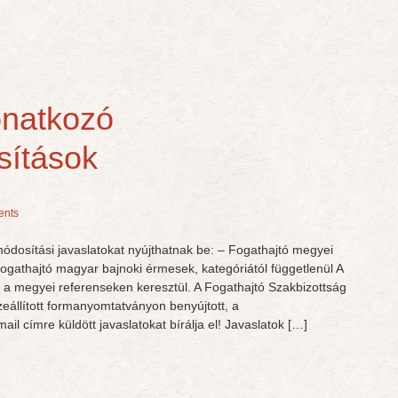
onatkozó
sítások
nts
ódosítási javaslatokat nyújthatnak be: – Fogathajtó megyei
ogathajtó magyar bajnoki érmesek, kategóriától függetlenül A
a megyei referenseken keresztül. A Fogathajtó Szakbizottság
zeállított formanyomtatványon benyújtott, a
l címre küldött javaslatokat bírálja el! Javaslatok […]