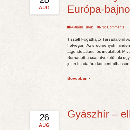
Európa-bajno
AUG
Aktuális Hírek
|
No Comments
Tisztelt Fogathajtó Társadalom! A
hétvégén. Az eredmények mindenk
átgondolatlanul és indulatból. Miv
Bernadett a csapatvezető, aki ugya
jelen feladatára koncentrálhasson
Bővebben
Gyászhír – el
26
AUG