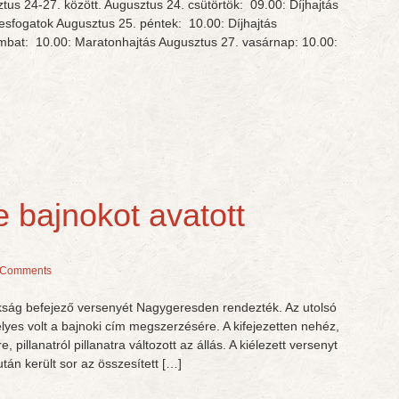
tus 24-27. között. Augusztus 24. csütörtök: 09.00: Díjhajtás
esfogatok Augusztus 25. péntek: 10.00: Díjhajtás
mbat: 10.00: Maratonhajtás Augusztus 27. vasárnap: 10.00:
 bajnokot avatott
 Comments
kság befejező versenyét Nagygeresden rendezték. Az utolsó
élyes volt a bajnoki cím megszerzésére. A kifejezetten nehéz,
, pillanatról pillanatra változott az állás. A kiélezett versenyt
után került sor az összesített […]