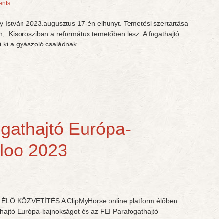
nts
őry István 2023.augusztus 17-én elhunyt. Temetési szertartása
 Kisorosziban a református temetőben lesz. A fogathajtó
i ki a gyászoló családnak.
gathajtó Európa-
loo 2023
Ő KÖZVETÍTÉS A ClipMyHorse online platform élőben
thajtó Európa-bajnokságot és az FEI Parafogathajtó