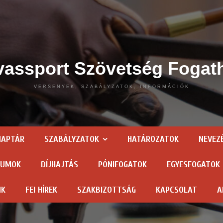
assport Szövetség Fogat
VERSENYEK, SZABÁLYZATOK, INFORMÁCIÓK
NAPTÁR
SZABÁLYZATOK
HATÁROZATOK
NEVEZ
TUMOK
DÍJHAJTÁS
PÓNIFOGATOK
EGYESFOGATOK
NK
FEI HÍREK
SZAKBIZOTTSÁG
KAPCSOLAT
A