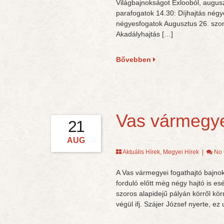
Világbajnokságot Exlooból, augusz
parafogatok 14.30: Díjhajtás négy
négyesfogatok Augusztus 26. szo
Akadályhajtás […]
Bővebben
Vas vármegye
21
AUG
Aktuális Hírek
,
Megyei Hírek
|
No
A Vas vármegyei fogathajtó bajno
forduló előtt még négy hajtó is es
szoros alapidejű pályán körről körre
végül ifj. Szájer József nyerte, ez 