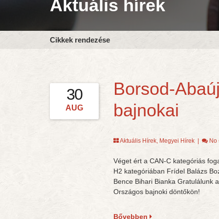
Aktuális hírek
Cikkek rendezése
Borsod-Abaú
30
bajnokai
AUG
Aktuális Hírek
,
Megyei Hírek
|
No
Véget ért a CAN-C kategóriás fo
H2 kategóriában Frídel Balázs B
Bence Bihari Bianka Gratulálunk a
Országos bajnoki döntőkön!
Bővebben