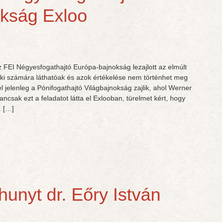
kság Exloo
z FEI Négyesfogathajtó Európa-bajnokság lezajlott az elmúlt
i számára láthatóak és azok értékelése nem történhet meg
el jelenleg a Pónifogathajtó Világbajnokság zajlik, ahol Werner
ncsak ezt a feladatot látta el Exlooban, türelmet kért, hogy
. […]
hunyt dr. Eőry István