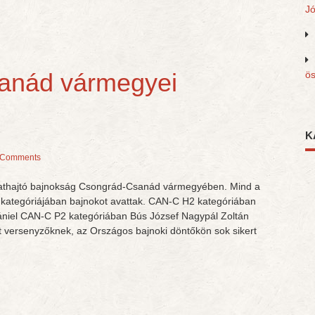
J
anád vármegyei
ös
K
 Comments
gathajtó bajnokság Csongrád-Csanád vármegyében. Mind a
k kategóriájában bajnokot avattak. CAN-C H2 kategóriában
niel CAN-C P2 kategóriában Bús József Nagypál Zoltán
t versenyzőknek, az Országos bajnoki döntőkön sok sikert