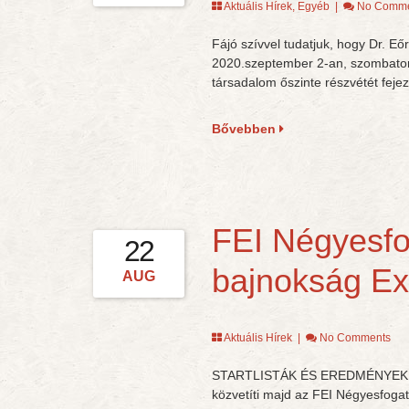
Aktuális Hírek
,
Egyéb
|
No Comme
Fájó szívvel tudatjuk, hogy Dr. E
2020.szeptember 2-an, szombaton,
társadalom őszinte részvétét fejez
Bővebben
FEI Négyesfo
22
bajnokság Ex
AUG
Aktuális Hírek
|
No Comments
STARTLISTÁK ÉS EREDMÉNYEK ÉL
közvetíti majd az FEI Négyesfoga