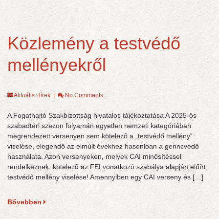
Közlemény a testvédő
mellényekről
Aktuális Hírek
|
No Comments
A Fogathajtó Szakbizottság hivatalos tájékoztatása A 2025-ös
szabadtéri szezon folyamán egyetlen nemzeti kategóriában
megrendezett versenyen sem kötelező a „testvédő mellény”
viselése, elegendő az elmúlt évekhez hasonlóan a gerincvédő
használata. Azon versenyeken, melyek CAI minősítéssel
rendelkeznek, kötelező az FEI vonatkozó szabálya alapján előírt
testvédő mellény viselése! Amennyiben egy CAI verseny és […]
Bővebben