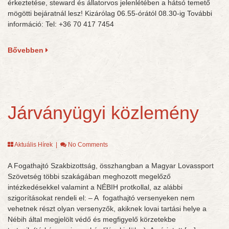
érkeztetése, steward és állatorvos jelenlétében a hátsó temető
mögötti bejáratnál lesz! Kizárólag 06.55-órától 08.30-ig További
információ: Tel: +36 70 417 7454
Bővebben
Járványügyi közlemény
Aktuális Hírek
|
No Comments
A Fogathajtó Szakbizottság, összhangban a Magyar Lovassport
Szövetség többi szakágában meghozott megelőző
intézkedésekkel valamint a NÉBIH protkollal, az alábbi
szigorításokat rendeli el: – A fogathajtó versenyeken nem
vehetnek részt olyan versenyzők, akiknek lovai tartási helye a
Nébih által megjelölt védő és megfigyelő körzetekbe