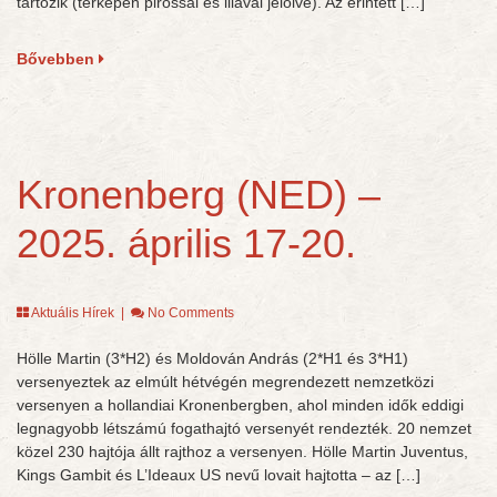
tartozik (térképen pirossal és lilával jelölve). Az érintett […]
Bővebben
Kronenberg (NED) –
2025. április 17-20.
Aktuális Hírek
|
No Comments
Hölle Martin (3*H2) és Moldován András (2*H1 és 3*H1)
versenyeztek az elmúlt hétvégén megrendezett nemzetközi
versenyen a hollandiai Kronenbergben, ahol minden idők eddigi
legnagyobb létszámú fogathajtó versenyét rendezték. 20 nemzet
közel 230 hajtója állt rajthoz a versenyen. Hölle Martin Juventus,
Kings Gambit és L’Ideaux US nevű lovait hajtotta – az […]