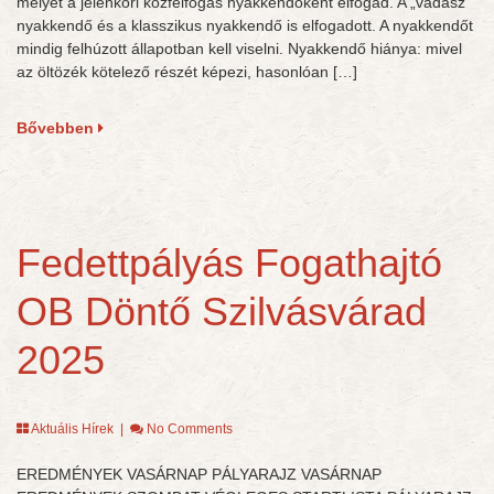
melyet a jelenkori közfelfogás nyakkendőként elfogad. A „vadász”
nyakkendő és a klasszikus nyakkendő is elfogadott. A nyakkendőt
mindig felhúzott állapotban kell viselni. Nyakkendő hiánya: mivel
az öltözék kötelező részét képezi, hasonlóan […]
Bővebben
Fedettpályás Fogathajtó
OB Döntő Szilvásvárad
2025
Aktuális Hírek
|
No Comments
EREDMÉNYEK VASÁRNAP PÁLYARAJZ VASÁRNAP