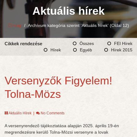
Aktuális hírek
Címlap
/
Archívum kategória szerint 'Aktuális hírek'
(Oldal 12)
Cikkek rendezése
Összes
FEI Hírek
Hírek
Egyéb
Hírek 2015
Versenyzők Figyelem!
Tolna-Mözs
Aktuális Hírek
|
No Comments
A versenyrendező tájékoztatása alapján 2025. április 19-én
megrendezésre kerülő Tolna-Mözsi versenyre a lovak