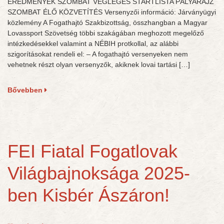
EREDMÉNYEK SZOMBAT VÉGLEGES STARTLISTA PÁLYARAJZ
SZOMBAT ÉLŐ KÖZVETÍTÉS Versenyzői információ: Járványügyi
közlemény A Fogathajtó Szakbizottság, összhangban a Magyar
Lovassport Szövetség többi szakágában meghozott megelőző
intézkedésekkel valamint a NÉBIH protkollal, az alábbi
szigorításokat rendeli el: – A fogathajtó versenyeken nem
vehetnek részt olyan versenyzők, akiknek lovai tartási […]
Bővebben
FEI Fiatal Fogatlovak
Világbajnoksága 2025-
ben Kisbér Ászáron!