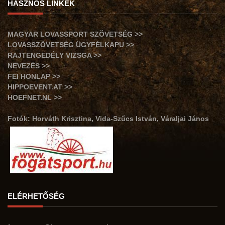
HASZNOS LINKEK
MAGYAR LOVASSPORT SZÖVETSÉG >>
LOVASSZÖVETSÉG ÜGYFÉLKAPU >>
RAJTENGEDÉLY VIZSGA >>
NEVEZÉS >>
FEI HONLAP >>
HIPPOEVENT.AT >>
HOEFNET.NL >>
Fotók: Horváth Krisztina, Vida-Szűcs István, Váraljai János
ELÉRHETŐSÉG