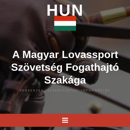
HUN
A Magyar Lovassport
Szövetség Fogathajtó
Szakága
VERSENYEK, SZABÁLYZATOK, INFORMÁCIÓK