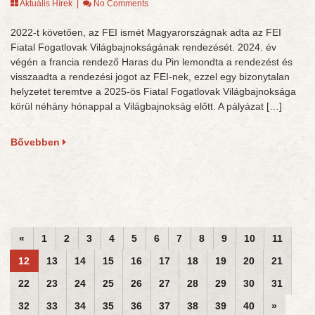
Aktuális Hírek
|
No Comments
2022-t követően, az FEI ismét Magyarországnak adta az FEI
Fiatal Fogatlovak Világbajnokságának rendezését. 2024. év
végén a francia rendező Haras du Pin lemondta a rendezést és
visszaadta a rendezési jogot az FEI-nek, ezzel egy bizonytalan
helyzetet teremtve a 2025-ös Fiatal Fogatlovak Világbajnoksága
körül néhány hónappal a Világbajnokság előtt. A pályázat […]
Bővebben
«
1
2
3
4
5
6
7
8
9
10
11
12
13
14
15
16
17
18
19
20
21
22
23
24
25
26
27
28
29
30
31
32
33
34
35
36
37
38
39
40
»