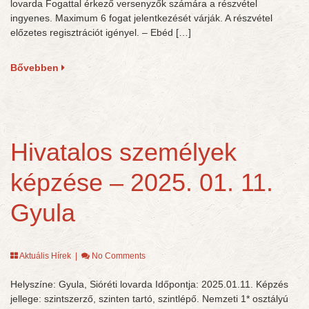
lovarda Fogattal érkező versenyzők számára a részvétel
ingyenes. Maximum 6 fogat jelentkezését várják. A részvétel
előzetes regisztrációt igényel. – Ebéd […]
Bővebben
Hivatalos személyek
képzése – 2025. 01. 11.
Gyula
Aktuális Hírek
|
No Comments
Helyszíne: Gyula, Sióréti lovarda Időpontja: 2025.01.11. Képzés
jellege: szintszerző, szinten tartó, szintlépő. Nemzeti 1* osztályú