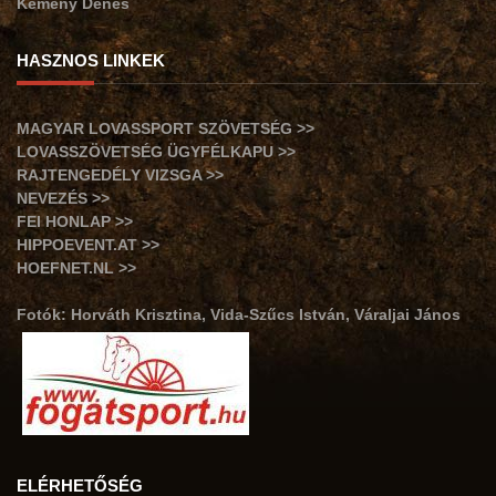
Kemény Dénes
HASZNOS LINKEK
MAGYAR LOVASSPORT SZÖVETSÉG >>
LOVASSZÖVETSÉG ÜGYFÉLKAPU >>
RAJTENGEDÉLY VIZSGA >>
NEVEZÉS >>
FEI HONLAP >>
HIPPOEVENT.AT >>
HOEFNET.NL >>
Fotók: Horváth Krisztina, Vida-Szűcs István, Váraljai János
ELÉRHETŐSÉG