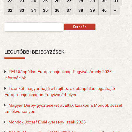
22
23
24
25
26
27
28
29
30
31
32
33
34
35
36
37
38
39
40
»
Keresés:
LEGUTÓBBI BEJEGYZÉSEK
FEI Utánpótlás Európa-bajnokság Fugyivásárhely 2026 –
információk
Tizenkét magyar hajtó áll rajthoz az utánpótlás fogathajtó
Európa-bajnokságon Fugyivásárhelyen
Magyar Derby-győzteseket avattak Izsákon a Mondok József
Emlékversenyen
Mondok József Emlékverseny Izsák 2026