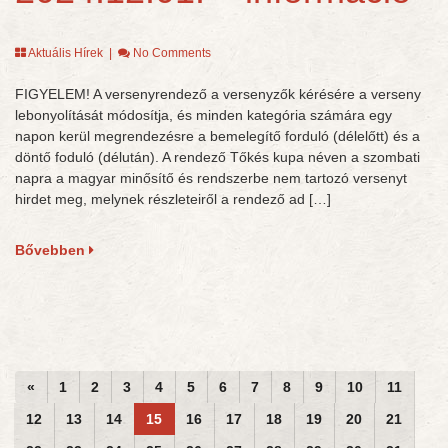
Aktuális Hírek
|
No Comments
FIGYELEM! A versenyrendező a versenyzők kérésére a verseny
lebonyolítását módosítja, és minden kategória számára egy
napon kerül megrendezésre a bemelegítő forduló (délelőtt) és a
döntő foduló (délután). A rendező Tőkés kupa néven a szombati
napra a magyar minősítő és rendszerbe nem tartozó versenyt
hirdet meg, melynek részleteiről a rendező ad […]
Bővebben
«
1
2
3
4
5
6
7
8
9
10
11
12
13
14
15
16
17
18
19
20
21