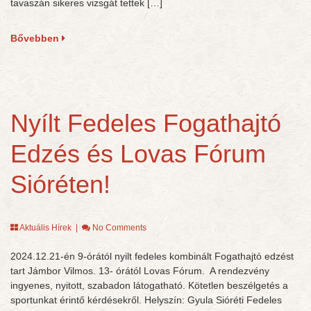
tavaszán sikeres vizsgát tettek […]
Bővebben
Nyílt Fedeles Fogathajtó
Edzés és Lovas Fórum
Sióréten!
Aktuális Hírek
|
No Comments
2024.12.21-én 9-órától nyilt fedeles kombinált Fogathajtó edzést
tart Jámbor Vilmos. 13- órától Lovas Fórum. A rendezvény
ingyenes, nyitott, szabadon látogatható. Kötetlen beszélgetés a
sportunkat érintő kérdésekről. Helyszín: Gyula Sióréti Fedeles