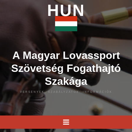
HUN
A Magyar Lovassport
Szövetség Fogathajtó
Szakága
VERSENYEK, SZABÁLYZATOK, INFORMÁCIÓK