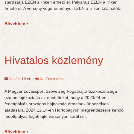
startlistája EZEN a linken érhető el. Pályarajz EZEN a linken
érhető el. A verseny végeredményei EZEN a linken találhatók.
Bővebben
Hivatalos közlemény
Aktuális Hírek
|
No Comments
A Magyar Lovassport Szövetség Fogathajtó Szakbizottsága
ezúton tájékoztatja az érintetteket, hogy a 2023/24-es
fedettpályás országos bajnokság érmeinek ünnepélyes
átadására, 2024.12.14-én Hortobágyon megrendezésre kerülő
fedettpályás fogathajtó versenyen kerül sor.
Bővebben