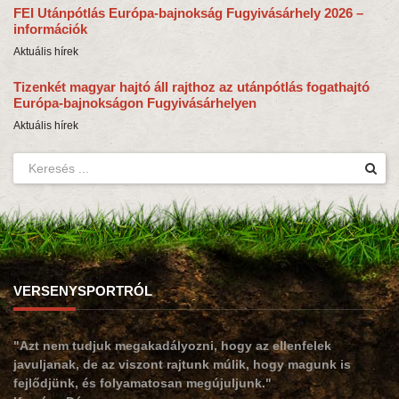
FEI Utánpótlás Európa-bajnokság Fugyivásárhely 2026 –
információk
Aktuális hírek
Tizenkét magyar hajtó áll rajthoz az utánpótlás fogathajtó
Európa-bajnokságon Fugyivásárhelyen
Aktuális hírek
VERSENYSPORTRÓL
"Azt nem tudjuk megakadályozni, hogy az ellenfelek
javuljanak, de az viszont rajtunk múlik, hogy magunk is
fejlődjünk, és folyamatosan megújuljunk."