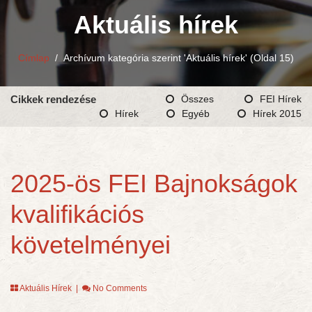
Aktuális hírek
Címlap
/
Archívum kategória szerint 'Aktuális hírek'
(Oldal 15)
Cikkek rendezése
Összes
FEI Hírek
Hírek
Egyéb
Hírek 2015
2025-ös FEI Bajnokságok
kvalifikációs
követelményei
Aktuális Hírek
|
No Comments