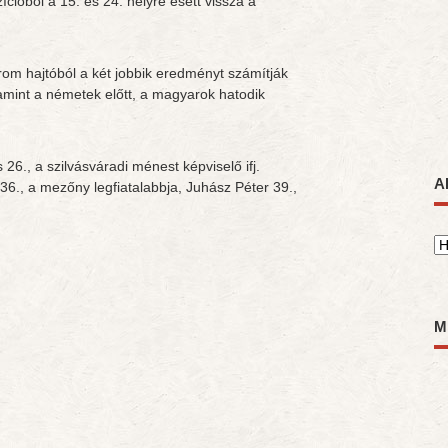
zícióból a 15. és 24. helyre esett vissza a
m hajtóból a két jobbik eredményt számítják
amint a németek előtt, a magyarok hatodik
6., a szilvásváradi ménest képviselő ifj.
A
36., a mezőny legfiatalabbja, Juhász Péter 39.,
A
M