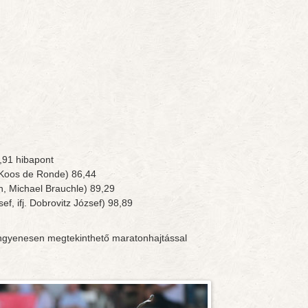
0,91 hibapont
 Koos de Ronde) 86,44
, Michael Brauchle) 89,29
f, ifj. Dobrovitz József) 98,89
ingyenesen megtekinthető maratonhajtással