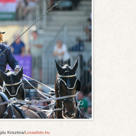
du Krisztina/
Lovasfoto.hu