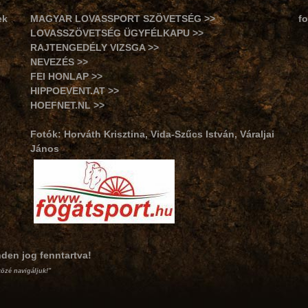
ek
MAGYAR LOVASSPORT SZÖVETSÉG >>
f
LOVASSZÖVETSÉG ÜGYFÉLKAPU >>
RAJTENGEDÉLY VIZSGA >>
NEVEZÉS >>
FEI HONLAP >>
HIPPOEVENT.AT >>
HOEFNET.NL >>
Fotók: Horváth Krisztina, Vida-Szűcs István, Váraljai
János
nden jog fenntartva!
közé navigáljuk!"