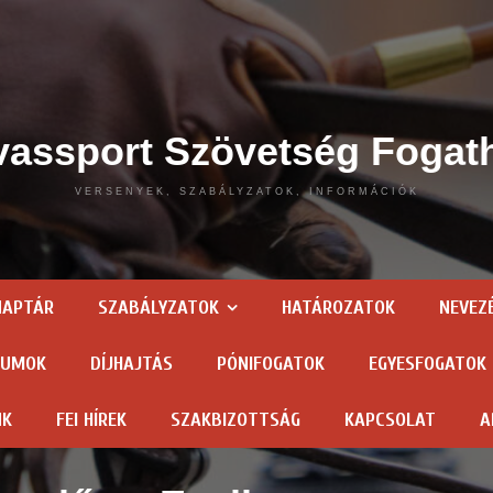
assport Szövetség Fogat
VERSENYEK, SZABÁLYZATOK, INFORMÁCIÓK
NAPTÁR
SZABÁLYZATOK
HATÁROZATOK
NEVEZ
TUMOK
DÍJHAJTÁS
PÓNIFOGATOK
EGYESFOGATOK
NK
FEI HÍREK
SZAKBIZOTTSÁG
KAPCSOLAT
A