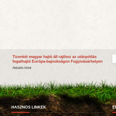
Tizenkét magyar hajtó áll rajthoz az utánpótlás
fogathajtó Európa-bajnokságon Fugyivásárhelyen
Aktuális hírek
HASZNOS LINKEK
E