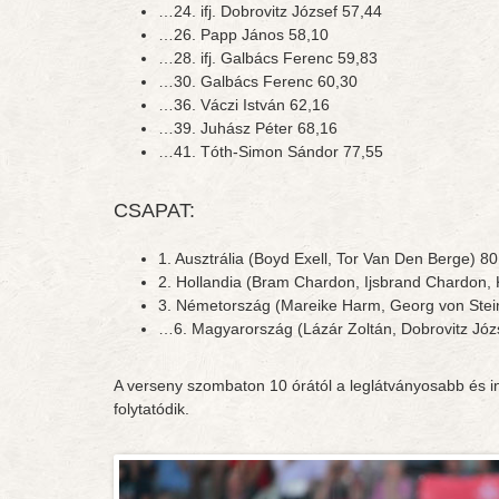
…24. ifj. Dobrovitz József 57,44
…26. Papp János 58,10
…28. ifj. Galbács Ferenc 59,83
…30. Galbács Ferenc 60,30
…36. Váczi István 62,16
…39. Juhász Péter 68,16
…41. Tóth-Simon Sándor 77,55
CSAPAT:
1. Ausztrália (Boyd Exell, Tor Van Den Berge) 8
2. Hollandia (Bram Chardon, Ijsbrand Chardon,
3. Németország (Mareike Harm, Georg von Stein
…6. Magyarország (Lázár Zoltán, Dobrovitz Józse
A verseny szombaton 10 órától a leglátványosabb és 
folytatódik.