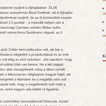
fo
dukciót nyújtott a díjhajtásban. 31,06
atszor aranyérmes Boyd Exellnek, aki a díjhajtás
J
eljesítményt nyújtott, de az öt pontozóból csupán
 közel 2,5 ponttal – a második helyen zárt a
nciaországi Caenben szintén Weber tudta
vezető német Anna Sandmann végzett, az ő
ös
ázár Zoltán bemutatkozása volt, aki bár a
ktalanul elégedett a produkciójával és az érte
K
 volt elég az első számban. „Azt sajnálom, hogy
él sokkal több van benne. Ha a két nappal
akkor akár összejöhetett volna a titkon remélt
ek a kilencszeres világbajnok magyar hajtó, aki
r beügetett a lépésben és a megállás sem volt
vezett neki, hogy a megélénkülő szél miatt a
re, ezért nagyon oda kellett rá figyelnie.
nt csütörtökön bemutatkozott Dobrovitz József