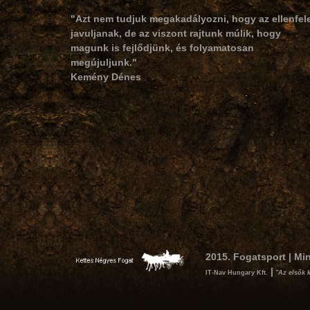
"Azt nem tudjuk megakadályozni, hogy az ellenfel
javuljanak, de az viszont rajtunk múlik, hogy
magunk is fejlődjünk, és folyamatosan
megújuljunk."
Kemény Dénes
2015. Fogatsport | Mi
|
IT-Nav Hungary Kft.
"Az elsők 