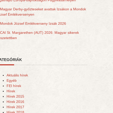
gathajtó Európa-bajnokságon Fugyivásárhelyen
Magyar Derby-győzteseket avattak Izsákon a Mondok
ózsef Emlékversenyen
Mondok József Emlékverseny Izsák 2026
CAI St. Margarethen (AUT) 2026: Magyar sikerek
szetettben
ATEGÓRIÁK
Aktuális hírek
Egyéb
FEI hírek
Hírek
Hírek 2015
Hírek 2016
Hírek 2017
Hírek 2018