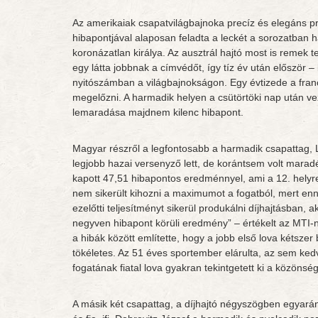
Az amerikaiak csapatvilágbajnoka precíz és elegáns pro
hibapontjával alaposan feladta a leckét a sorozatban h
koronázatlan királya. Az ausztrál hajtó most is remek t
egy látta jobbnak a címvédőt, így tíz év után először –
nyitószámban a világbajnokságon. Egy évtizede a fra
megelőzni. A harmadik helyen a csütörtöki nap után 
lemaradása majdnem kilenc hibapont.
Magyar részről a legfontosabb a harmadik csapattag, L
legjobb hazai versenyző lett, de korántsem volt maradé
kapott 47,51 hibapontos eredménnyel, ami a 12. helyre
nem sikerült kihozni a maximumot a fogatból, mert enn
ezelőtti teljesítményt sikerül produkálni díjhajtásban, 
negyven hibapont körüli eredmény” – értékelt az MTI-n
a hibák között említette, hogy a jobb első lova kétsze
tökéletes. Az 51 éves sportember elárulta, az sem ked
fogatának fiatal lova gyakran tekintgetett ki a közönség
A másik két csapattag, a díjhajtó négyszögben egyará