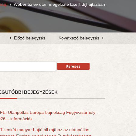
mlap
/
Weber tíz év után megelőzte Exellt díjhajtásban
Előző bejegyzés
Következő bejegyzés
resés:
EGUTÓBBI BEJEGYZÉSEK
FEI Utánpótlás Európa-bajnokság Fugyivásárhely
26 – információk
Tizenkét magyar hajtó áll rajthoz az utánpótlás