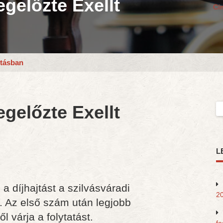
gelőzte Exellt
Cí
jtásban
gelőzte Exellt
Ke
L
 díjhajtást a szilvásváradi
20
 Az első szám után legjobb
 várja a folytatást.