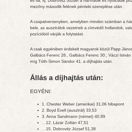
és fia, ifj. Dobrovitz József a harmadik és nyolcadik po
mezőny második felének pénteki szereplése után.
A csapatversenyben, amelyben minden számban a háro
bele, az ausztrálok vezetnek a címvédő hollandok, val
pozícióból várják a folytatást.
A csak egyéniben érdekelt magyarok közül Papp János 2
Galbács Ferenc 28., Galbács Ferenc 30., Váczi István 
míg Tóth-Simon Sándor 41. a díjhajtás után.
Állás a díjhajtás után:
EGYÉNI:
1. Chester Weber (amerikai) 31,06 hibapont
2. Boyd Exell (ausztrál) 33,53
3. Anna Sandmann (német) 40,99
…12. Lázár Zoltán 47,51
…15. Dobrovitz József 51,38