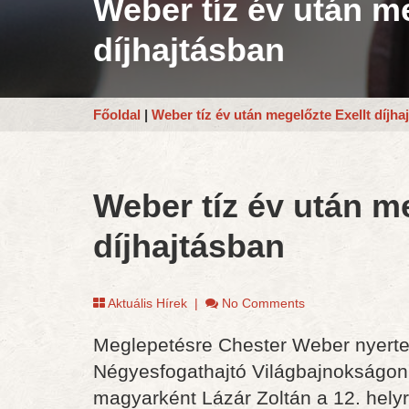
Weber tíz év után me
díjhajtásban
Főoldal
|
Weber tíz év után megelőzte Exellt díjha
Weber tíz év után me
díjhajtásban
Aktuális Hírek
|
No Comments
Meglepetésre Chester Weber nyerte a
Négyesfogathajtó Világbajnokságon.
magyarként Lázár Zoltán a 12. helyről