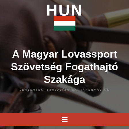
HUN
A Magyar Lovassport
Szövetség Fogathajtó
Szakága
VERSENYEK, SZABÁLYZATOK, INFORMÁCIÓK