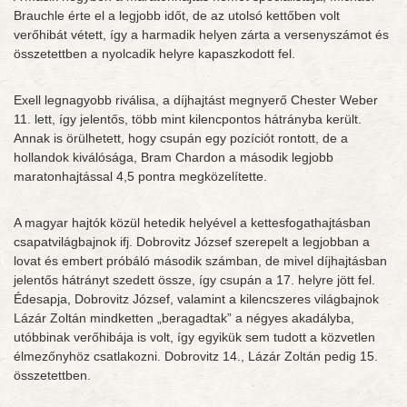
Brauchle érte el a legjobb időt, de az utolsó kettőben volt
verőhibát vétett, így a harmadik helyen zárta a versenyszámot és
összetettben a nyolcadik helyre kapaszkodott fel.
Exell legnagyobb riválisa, a díjhajtást megnyerő Chester Weber
11. lett, így jelentős, több mint kilencpontos hátrányba került.
Annak is örülhetett, hogy csupán egy pozíciót rontott, de a
hollandok kiválósága, Bram Chardon a második legjobb
maratonhajtással 4,5 pontra megközelítette.
A magyar hajtók közül hetedik helyével a kettesfogathajtásban
csapatvilágbajnok ifj. Dobrovitz József szerepelt a legjobban a
lovat és embert próbáló második számban, de mivel díjhajtásban
jelentős hátrányt szedett össze, így csupán a 17. helyre jött fel.
Édesapja, Dobrovitz József, valamint a kilencszeres világbajnok
Lázár Zoltán mindketten „beragadtak” a négyes akadályba,
utóbbinak verőhibája is volt, így egyikük sem tudott a közvetlen
élmezőnyhöz csatlakozni. Dobrovitz 14., Lázár Zoltán pedig 15.
összetettben.