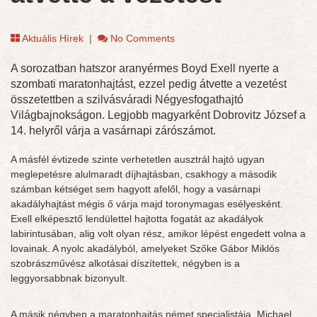
Aktuális Hírek
|
No Comments
A sorozatban hatszor aranyérmes Boyd Exell nyerte a
szombati maratonhajtást, ezzel pedig átvette a vezetést
összetettben a szilvásváradi Négyesfogathajtó
Világbajnokságon. Legjobb magyarként Dobrovitz József a
14. helyről várja a vasárnapi zárószámot.
A másfél évtizede szinte verhetetlen ausztrál hajtó ugyan
meglepetésre alulmaradt díjhajtásban, csakhogy a második
számban kétséget sem hagyott afelől, hogy a vasárnapi
akadályhajtást mégis ő várja majd toronymagas esélyesként.
Exell elképesztő lendülettel hajtotta fogatát az akadályok
labirintusában, alig volt olyan rész, amikor lépést engedett volna a
lovainak. A nyolc akadályból, amelyeket Szőke Gábor Miklós
szobrászművész alkotásai díszítettek, négyben is a
leggyorsabbnak bizonyult.
A másik négyben a maratonhajtás német specialistája, Michael