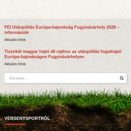
FEI Utánpótlás Európa-bajnokság Fugyivásárhely 2026 –
információk
Aktuális hírek
Tizenkét magyar hajtó áll rajthoz az utánpótlás fogathajtó
Európa-bajnokságon Fugyivásárhelyen
Aktuális hírek
VERSENYSPORTRÓL