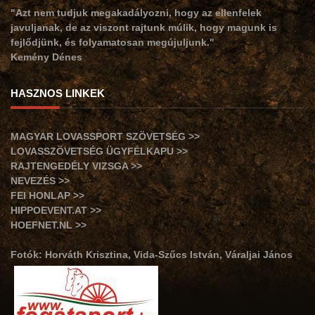
"Azt nem tudjuk megakadályozni, hogy az ellenfelek
javuljanak, de az viszont rajtunk múlik, hogy magunk is
fejlődjünk, és folyamatosan megújuljunk."
Kemény Dénes
HASZNOS LINKEK
MAGYAR LOVASSPORT SZÖVETSÉG >>
LOVASSZÖVETSÉG ÜGYFÉLKAPU >>
RAJTENGEDÉLY VIZSGA >>
NEVEZÉS >>
FEI HONLAP >>
HIPPOEVENT.AT >>
HOEFNET.NL >>
Fotók: Horváth Krisztina, Vida-Szűcs István, Váraljai János