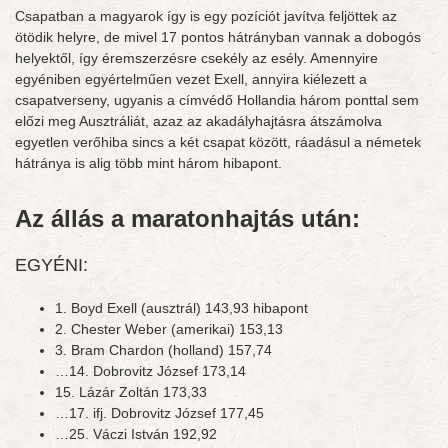
Csapatban a magyarok így is egy pozíciót javítva feljöttek az
ötödik helyre, de mivel 17 pontos hátrányban vannak a dobogós
helyektől, így éremszerzésre csekély az esély. Amennyire
egyéniben egyértelműen vezet Exell, annyira kiélezett a
csapatverseny, ugyanis a címvédő Hollandia három ponttal sem
előzi meg Ausztráliát, azaz az akadályhajtásra átszámolva
egyetlen verőhiba sincs a két csapat között, ráadásul a németek
hátránya is alig több mint három hibapont.
Az állás a maratonhajtás után:
EGYÉNI:
1. Boyd Exell (ausztrál) 143,93 hibapont
2. Chester Weber (amerikai) 153,13
3. Bram Chardon (holland) 157,74
…14. Dobrovitz József 173,14
15. Lázár Zoltán 173,33
…17. ifj. Dobrovitz József 177,45
…25. Váczi István 192,92