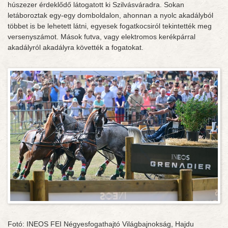
húszezer érdeklődő látogatott ki Szilvásváradra. Sokan
letáboroztak egy-egy domboldalon, ahonnan a nyolc akadályból
többet is be lehetett látni, egyesek fogatkocsiról tekintették meg
versenyszámot. Mások futva, vagy elektromos kerékpárral
akadályról akadályra követték a fogatokat.
Fotó: INEOS FEI Négyesfogathajtó Világbajnokság, Hajdu