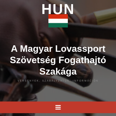
HUN
A Magyar Lovassport
Szövetség Fogathajtó
Szakága
VERSENYEK, SZABÁLYZATOK, INFORMÁCIÓK