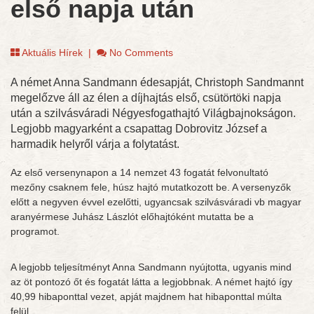
első napja után
Aktuális Hírek
|
No Comments
A német Anna Sandmann édesapját, Christoph Sandmannt
megelőzve áll az élen a díjhajtás első, csütörtöki napja
után a szilvásváradi Négyesfogathajtó Világbajnokságon.
Legjobb magyarként a csapattag Dobrovitz József a
harmadik helyről várja a folytatást.
Az első versenynapon a 14 nemzet 43 fogatát felvonultató
mezőny csaknem fele, húsz hajtó mutatkozott be. A versenyzők
előtt a negyven évvel ezelőtti, ugyancsak szilvásváradi vb magyar
aranyérmese Juhász Lászlót előhajtóként mutatta be a
programot.
A legjobb teljesítményt Anna Sandmann nyújtotta, ugyanis mind
az öt pontozó őt és fogatát látta a legjobbnak. A német hajtó így
40,99 hibaponttal vezet, apját majdnem hat hibaponttal múlta
felül.