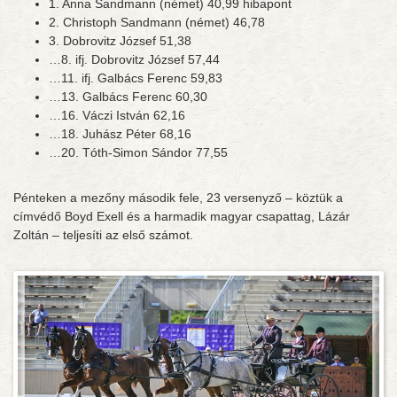
1. Anna Sandmann (német) 40,99 hibapont
2. Christoph Sandmann (német) 46,78
3. Dobrovitz József 51,38
…8. ifj. Dobrovitz József 57,44
…11. ifj. Galbács Ferenc 59,83
…13. Galbács Ferenc 60,30
…16. Váczi István 62,16
…18. Juhász Péter 68,16
…20. Tóth-Simon Sándor 77,55
Pénteken a mezőny második fele, 23 versenyző – köztük a
címvédő Boyd Exell és a harmadik magyar csapattag, Lázár
Zoltán – teljesíti az első számot.