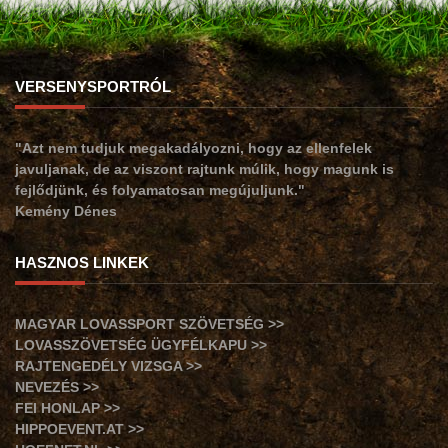
VERSENYSPORTRÓL
"Azt nem tudjuk megakadályozni, hogy az ellenfelek
javuljanak, de az viszont rajtunk múlik, hogy magunk is
fejlődjünk, és folyamatosan megújuljunk."
Kemény Dénes
HASZNOS LINKEK
MAGYAR LOVASSPORT SZÖVETSÉG >>
LOVASSZÖVETSÉG ÜGYFÉLKAPU >>
RAJTENGEDÉLY VIZSGA >>
NEVEZÉS >>
FEI HONLAP >>
HIPPOEVENT.AT >>