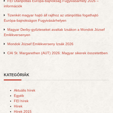
FEI Utánpótlás Európa-bajnokság Fugyivásárhely 2026 –
információk
Tizenkét magyar hajtó áll rajthoz az utánpótlás fogathajtó
Európa-bajnokságon Fugyivásárhelyen
Magyar Derby-győzteseket avattak Izsákon a Mondok József
Emlékversenyen
Mondok József Emlékverseny Izsák 2026
CAI St. Margarethen (AUT) 2026: Magyar sikerek összetettben
KATEGÓRIÁK
Aktuális hírek
Egyéb
FEI hírek
Hírek
Hírek 2015