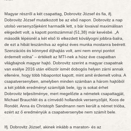
Magyar részről a két csapattag, Dobrovitz József és fia, ifj.
Dobrovitz József mutatkozott be az első napon. Dobrovitz a nap
utolsó versenyzőjeként harmadik lett, s bár lovaival maximálisan
elégedett volt, a kapott pontszámmal (51,38) már kevésbé. „A
második lépésnél a két első ló elkezdett kóvályogni jobbra-balra,
de ezt a hibát leszámítva az egész éves munka mostanra beérett.
Szenzációs és könnyed díjhajtás volt, ami nem ennyi pontot
érdemelt volna” – értékelt az MTI-nek a húsz éve csapatban
világbajnok magyar hajtó. Dobrovitz szerint a magyar csapatnak
van esélye 2016 után először ismét dobogós helyen zárni annak
ellenére, hogy több hibapontot kapott, mint amit érdemelt volna. A
csapatversenyben, amelyben minden számban a három hajtóból
a két jobbik eredményt számítják bele, így is sokat érhet
Dobrovitz teljesítménye, mert megelőzte a németek csapattagját,
Michael Brauchlét és a címvédő hollandok versenyzőjét, Koos de
Rondét. Anna és Christoph Sandmann nem került a német trióba,
ezért az ő eredményük a csapatversenybe nem számít bele.
Ifj. Dobrovitz József, akinek inkább a maraton- és az