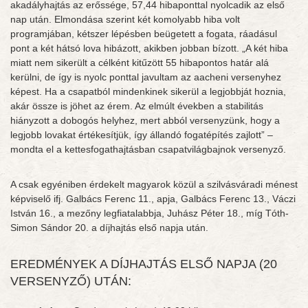
akadályhajtás az erőssége, 57,44 hibaponttal nyolcadik az első
nap után. Elmondása szerint két komolyabb hiba volt
programjában, kétszer lépésben beügetett a fogata, ráadásul
pont a két hátsó lova hibázott, akikben jobban bízott. „A két hiba
miatt nem sikerült a célként kitűzött 55 hibapontos határ alá
kerülni, de így is nyolc ponttal javultam az aacheni versenyhez
képest. Ha a csapatból mindenkinek sikerül a legjobbját hoznia,
akár össze is jöhet az érem. Az elmúlt években a stabilitás
hiányzott a dobogós helyhez, mert abból versenyzünk, hogy a
legjobb lovakat értékesítjük, így állandó fogatépítés zajlott” –
mondta el a kettesfogathajtásban csapatvilágbajnok versenyző.
A csak egyéniben érdekelt magyarok közül a szilvásváradi ménest
képviselő ifj. Galbács Ferenc 11., apja, Galbács Ferenc 13., Váczi
István 16., a mezőny legfiatalabbja, Juhász Péter 18., míg Tóth-
Simon Sándor 20. a díjhajtás első napja után.
EREDMÉNYEK A DÍJHAJTÁS ELSŐ NAPJA (20
VERSENYZŐ) UTÁN: