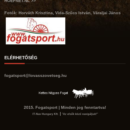
HOEFNET.NL >>
Fotók: Horváth Krisztina, Vida-Szűcs István, Váraljai János
ELÉRHETŐSÉG
fogatsport@lovasszovetseg.hu
2015. Fogatsport | Minden jog fenntartva!
|
IT-Nav Hungary Kft.
"Az elsők közé navigáljuk!"