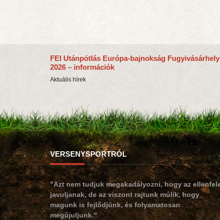
FEI Utánpótlás Európa-bajnokság Fugyivásárhely
2026 – információk
Aktuális hírek
VERSENYSPORTRÓL
"Azt nem tudjuk megakadályozni, hogy az ellenfel
javuljanak, de az viszont rajtunk múlik, hogy
magunk is fejlődjünk, és folyamatosan
megújuljunk."