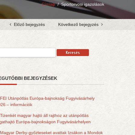
Címlap
/
Sportorvosi igazolások
Előző bejegyzés
Következő bejegyzés
resés:
EGUTÓBBI BEJEGYZÉSEK
FEI Utánpótlás Európa-bajnokság Fugyivásárhely
26 – információk
Tizenkét magyar hajtó áll rajthoz az utánpótlás
gathajtó Európa-bajnokságon Fugyivásárhelyen
Magyar Derby-győzteseket avattak Izsákon a Mondok