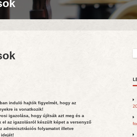
sok
sok
Ke
L
ban induló hajtók figyelmét, hogy az
20
nyekre is vonatkozik!
vosi igazolása, hogy újítsák azt meg és a
el az igazolásról készült képet a versenyző
fo
z adminisztrációs folyamatot illetve
idejét!