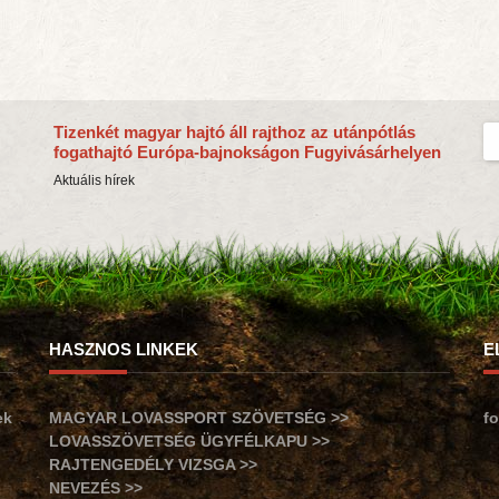
Tizenkét magyar hajtó áll rajthoz az utánpótlás
fogathajtó Európa-bajnokságon Fugyivásárhelyen
Aktuális hírek
HASZNOS LINKEK
E
ek
MAGYAR LOVASSPORT SZÖVETSÉG >>
f
LOVASSZÖVETSÉG ÜGYFÉLKAPU >>
RAJTENGEDÉLY VIZSGA >>
NEVEZÉS >>