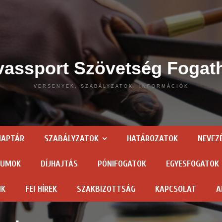
assport Szövetség Fogat
VERSENYEK, SZABÁLYZATOK, INFORMÁCIÓK
NAPTÁR
SZABÁLYZATOK
HATÁROZATOK
NEVEZ
TUMOK
DÍJHAJTÁS
PÓNIFOGATOK
EGYESFOGATOK
NK
FEI HÍREK
SZAKBIZOTTSÁG
KAPCSOLAT
A