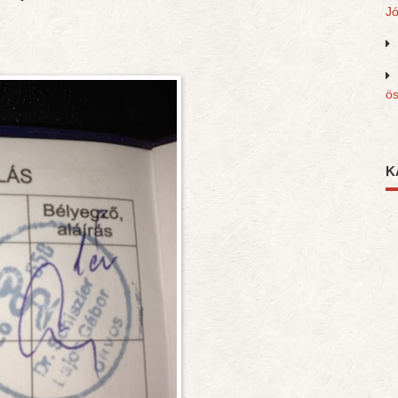
J
ös
K