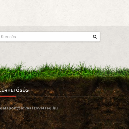
LÉRHETŐSÉG
ogatsport@lovasszovetseg.hu