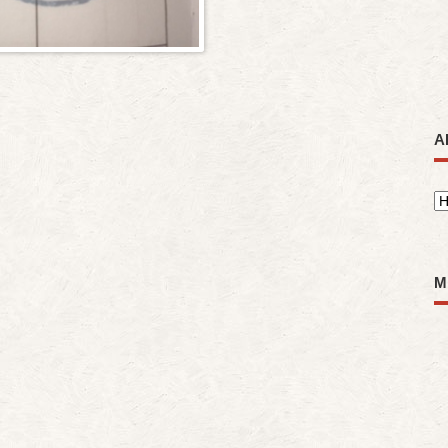
A
A
M