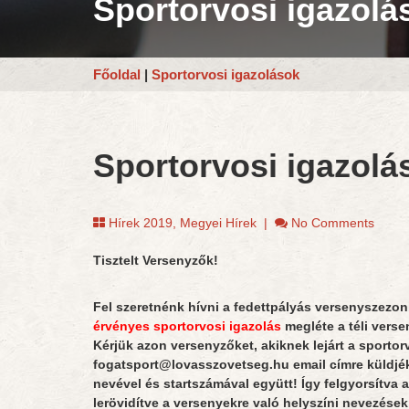
Sportorvosi igazolá
Főoldal
|
Sportorvosi igazolások
Sportorvosi igazolá
Hírek 2019
,
Megyei Hírek
|
No Comments
Tisztelt Versenyzők!
Fel szeretnénk hívni a fedettpályás versenyszezon
érvényes sportorvosi igazolás
megléte a téli verse
Kérjük azon versenyzőket, akiknek lejárt a sportor
fogatsport@lovasszovetseg.hu email címre küldjék 
nevével és startszámával együtt! Így felgyorsítva a
lerövidítve a versenyekre való helyszíni nevezések 