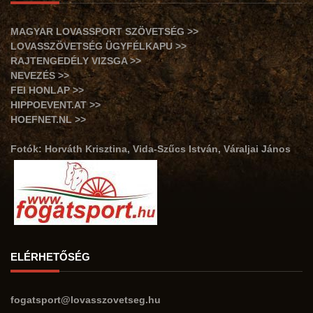
MAGYAR LOVASSPORT SZÖVETSÉG >>
LOVASSZÖVETSÉG ÜGYFÉLKAPU >>
RAJTENGEDÉLY VIZSGA >>
NEVEZÉS >>
FEI HONLAP >>
HIPPOEVENT.AT >>
HOEFNET.NL >>
Fotók: Horváth Krisztina, Vida-Szűcs István, Váraljai János
ELÉRHETŐSÉG
fogatsport@lovasszovetseg.hu