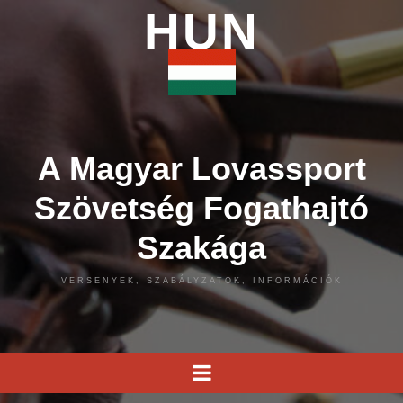
HUN
A Magyar Lovassport
Szövetség Fogathajtó
Szakága
VERSENYEK, SZABÁLYZATOK, INFORMÁCIÓK