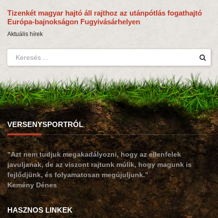
Tizenkét magyar hajtó áll rajthoz az utánpótlás fogathajtó
Európa-bajnokságon Fugyivásárhelyen
Aktuális hírek
VERSENYSPORTRÓL
"Azt nem tudjuk megakadályozni, hogy az ellenfelek
javuljanak, de az viszont rajtunk múlik, hogy magunk is
fejlődjünk, és folyamatosan megújuljunk."
Kemény Dénes
HASZNOS LINKEK