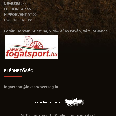
NEVEZÉS >>
FEI HONLAP >>
HIPPOEVENT.AT >>
HOEFNET.NL >>
Fotók: Horváth Krisztina, Vida-Szűcs István, Váraljai János
ELÉRHETŐSÉG
fogatsport@lovasszovetseg.hu
2015. Fogatsport | Minden jog fenntartva!