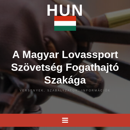
HUN
A Magyar Lovassport
Szövetség Fogathajtó
Szakága
VERSENYEK, SZABÁLYZATOK, INFORMÁCIÓK