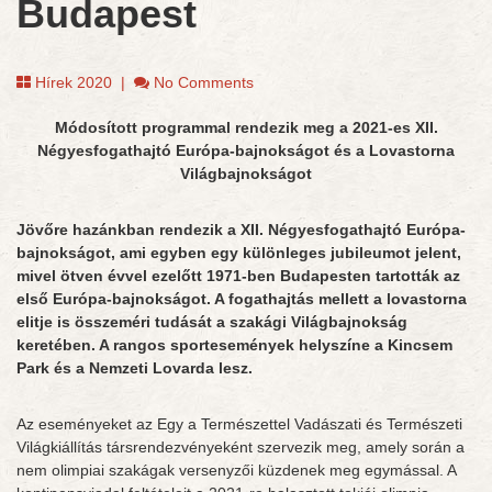
Budapest
Hírek 2020
|
No Comments
Módosított programmal rendezik meg a 2021-es XII.
Négyesfogathajtó Európa-bajnokságot és a Lovastorna
Világbajnokságot
Jövőre hazánkban rendezik a XII. Négyesfogathajtó Európa-
bajnokságot, ami egyben egy különleges jubileumot jelent,
mivel ötven évvel ezelőtt 1971-ben Budapesten tartották az
első Európa-bajnokságot. A fogathajtás mellett a lovastorna
elitje is összeméri tudását a szakági Világbajnokság
keretében. A rangos sportesemények helyszíne a Kincsem
Park és a Nemzeti Lovarda lesz.
Az eseményeket az Egy a Természettel Vadászati és Természeti
Világkiállítás társrendezvényeként szervezik meg, amely során a
nem olimpiai szakágak versenyzői küzdenek meg egymással. A