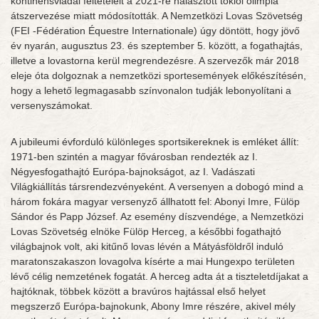
kontinensviadal feltételeit a 2021-re halasztott tokiói olimpia
átszervezése miatt módosították. A Nemzetközi Lovas Szövetség
(FEI -Fédération Équestre Internationale) úgy döntött, hogy jövő
év nyarán, augusztus 23. és szeptember 5. között, a fogathajtás,
illetve a lovastorna kerül megrendezésre. A szervezők már 2018
eleje óta dolgoznak a nemzetközi sportesemények előkészítésén,
hogy a lehető legmagasabb színvonalon tudják lebonyolítani a
versenyszámokat.
A jubileumi évforduló különleges sportsikereknek is emléket állít:
1971-ben szintén a magyar fővárosban rendezték az I.
Négyesfogathajtó Európa-bajnokságot, az I. Vadászati
Világkiállítás társrendezvényeként. A versenyen a dobogó mind a
három fokára magyar versenyző állhatott fel: Abonyi Imre, Fülöp
Sándor és Papp József. Az esemény díszvendége, a Nemzetközi
Lovas Szövetség elnöke Fülöp Herceg, a későbbi fogathajtó
világbajnok volt, aki kitűnő lovas lévén a Mátyásföldről induló
maratonszakaszon lovagolva kísérte a mai Hungexpo területen
lévő célig nemzetének fogatát. A herceg adta át a tiszteletdíjakat a
hajtóknak, többek között a bravúros hajtással első helyet
megszerző Európa-bajnokunk, Abony Imre részére, akivel mély