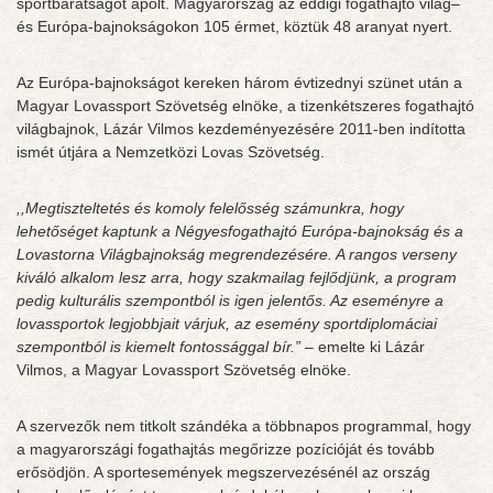
sportbarátságot ápolt. Magyarország az eddigi fogathajtó világ–
és Európa-bajnokságokon 105 érmet, köztük 48 aranyat nyert.
Az Európa-bajnokságot kereken három évtizednyi szünet után a
Magyar Lovassport Szövetség elnöke, a tizenkétszeres fogathajtó
világbajnok, Lázár Vilmos kezdeményezésére 2011-ben indította
ismét útjára a Nemzetközi Lovas Szövetség.
,,Megtiszteltetés és komoly felelősség számunkra, hogy
lehetőséget kaptunk a Négyesfogathajtó Európa-bajnokság és a
Lovastorna Világbajnokság megrendezésére. A rangos verseny
kiváló alkalom lesz arra, hogy szakmailag fejlődjünk, a program
pedig kulturális szempontból is igen jelentős. Az eseményre a
lovassportok legjobbjait várjuk, az esemény sportdiplomáciai
szempontból is kiemelt fontossággal bír.”
– emelte ki Lázár
Vilmos, a Magyar Lovassport Szövetség elnöke.
A szervezők nem titkolt szándéka a többnapos programmal, hogy
a magyarországi fogathajtás megőrizze pozícióját és tovább
erősödjön. A sportesemények megszervezésénél az ország