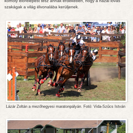
komoly előrelépést tesz annak érdekében, hogy a hazai lovas
szakágak a világ élvonalába kerüljenek.
Lázár Zoltán a mezőhegyesi maratonpályán. Fotó: Vida-Szűcs István