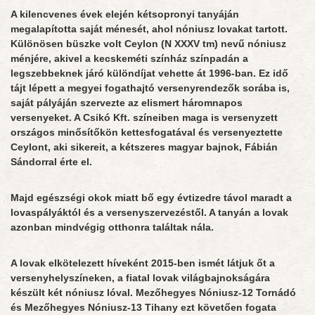
A kilencvenes évek elején kétsopronyi tanyáján
megalapította saját ménesét, ahol nóniusz lovakat tartott.
Különösen büszke volt Ceylon (N XXXV tm) nevű nóniusz
ménjére, akivel a kecskeméti színház színpadán a
legszebbeknek járó különdíjat vehette át 1996-ban. Ez idő
tájt lépett a megyei fogathajtó versenyrendezők sorába is,
saját pályáján szervezte az elismert háromnapos
versenyeket. A Csikó Kft. színeiben maga is versenyzett
országos minősítőkön kettesfogatával és versenyeztette
Ceylont, aki sikereit, a kétszeres magyar bajnok, Fábián
Sándorral érte el.
Majd egészségi okok miatt bő egy évtizedre távol maradt a
lovaspályáktól és a versenyszervezéstől. A tanyán a lovak
azonban mindvégig otthonra találtak nála.
A lovak elkötelezett híveként 2015-ben ismét látjuk őt a
versenyhelyszíneken, a fiatal lovak világbajnokságára
készült két nóniusz lóval. Mezőhegyes Nóniusz-12 Tornádó
és Mezőhegyes Nóniusz-13 Tihany ezt követően fogata