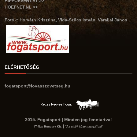
HIPPOEVENT.AT >>
HOEFNET.NL >>
Fotók: Horváth Krisztina, Vida-Szűcs István, Váraljai János
ELÉRHETŐSÉG
fogatsport@lovasszovetseg.hu
2015. Fogatsport | Minden jog fenntartva!
|
IT-Nav Hungary Kft.
"Az elsők közé navigáljuk!"