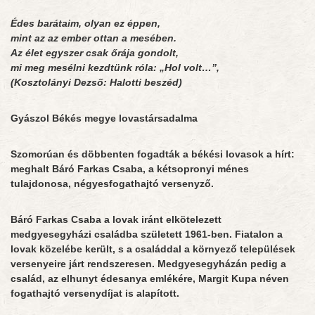
Édes barátaim, olyan ez éppen,
mint az az ember ottan a mesében.
Az élet egyszer csak őrája gondolt,
mi meg mesélni kezdtünk róla: „Hol volt…”,
(Kosztolányi Dezső: Halotti beszéd)
Gyászol Békés megye lovastársadalma
Szomorúan és döbbenten fogadták a békési lovasok a hírt:
meghalt Báró Farkas Csaba, a kétsopronyi ménes
tulajdonosa, négyesfogathajtó versenyző.
Báró Farkas Csaba a lovak iránt elkötelezett
medgyesegyházi családba született 1961-ben. Fiatalon a
lovak közelébe került, s a családdal a környező települések
versenyeire járt rendszeresen. Medgyesegyházán pedig a
család, az elhunyt édesanya emlékére, Margit Kupa néven
fogathajtó versenydíjat is alapított.