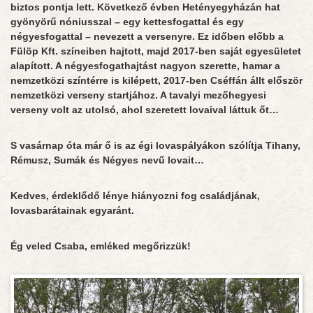
biztos pontja lett. Következő évben Hetényegyházán hat
gyönyörű nóniusszal – egy kettesfogattal és egy
négyesfogattal – nevezett a versenyre. Ez időben előbb a
Fülöp Kft. színeiben hajtott, majd 2017-ben saját egyesületet
alapított. A négyesfogathajtást nagyon szerette, hamar a
nemzetközi színtérre is kilépett, 2017-ben Cséffán állt először
nemzetközi verseny startjához. A tavalyi mezőhegyesi
verseny volt az utolsó, ahol szeretett lovaival láttuk őt…
S vasárnap óta már ő is az égi lovaspályákon szólítja Tihany,
Rémusz, Sumák és Négyes nevű lovait…
Kedves, érdeklődő lénye hiányozni fog családjának,
lovasbarátainak egyaránt.
Ég veled Csaba, emléked megőrizzük!