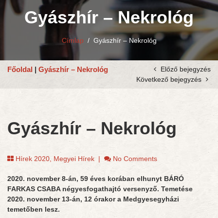
Gyászhír – Nekrológ
Címlap
/
Gyászhír – Nekrológ
Főoldal
|
Gyászhír – Nekrológ
Előző bejegyzés
Következő bejegyzés
Gyászhír – Nekrológ
Hírek 2020
,
Megyei Hírek
|
No Comments
2020. november 8-án, 59 éves korában elhunyt BÁRÓ
FARKAS CSABA négyesfogathajtó versenyző. Temetése
2020. november 13-án, 12 órakor a Medgyesegyházi
temetőben lesz.