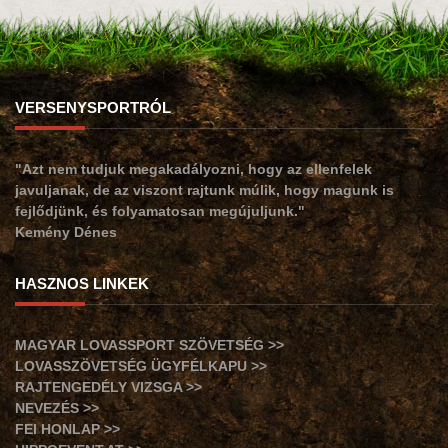
VERSENYSPORTRÓL
"Azt nem tudjuk megakadályozni, hogy az ellenfelek
javuljanak, de az viszont rajtunk múlik, hogy magunk is
fejlődjünk, és folyamatosan megújuljunk."
Kemény Dénes
HASZNOS LINKEK
MAGYAR LOVASSPORT SZÖVETSÉG >>
LOVASSZÖVETSÉG ÜGYFÉLKAPU >>
RAJTENGEDÉLY VIZSGA >>
NEVEZÉS >>
FEI HONLAP >>