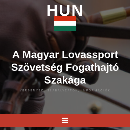
HUN
A Magyar Lovassport
Szövetség Fogathajtó
Szakága
VERSENYEK, SZABÁLYZATOK, INFORMÁCIÓK