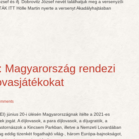
sef és ifj. Dobrovitz József nevét találhatjuk meg a versenyzői
K ITT Hölle Martin nyerte a versenyt Akadályhajtásban
I: Magyarország rendezi
ovasjátékokat
omments
I) június 20-i ülésén Magyarországnak ítélte a 2021-es
jogát. A díjlovasok, a para díjlovasok, a díjugratók, a
vastornászok a Kincsem Parkban, illetve a Nemzeti Lovardában
 eddig tizenkét fogathajtó világ-, három Európa-bajnokságot,