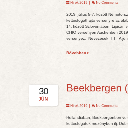
Hírek 2019
|
No Comments
2019. július 5-7. között Németo
kettesfogathajtó versenyre az alá
14. között Szlovéniában, Lipicán 
CHIO versenyen Aachenben 2019. j
versenyez. Nevezések ITT A jún
Bővebben
Beekbergen 
30
JÚN
Hírek 2019
|
No Comments
Hollandiában, Beekbergenben verse
kettesfogatok mezőnyben ifj. Dobro