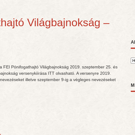
hajtó Világbajnokság –
A
A
 FEI Pónifogathajtó Világbajnokság 2019. szeptember 25. és
gbajnokság versenykiírása ITT olvasható. A versenyre 2019.
i nevezéseket illetve szeptember 9-ig a végleges nevezéseket
M