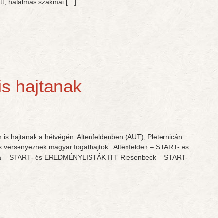
tt, hatalmas szakmai […]
is hajtanak
 is hajtanak a hétvégén. Altenfeldenben (AUT), Pleternicán
 versenyeznek magyar fogathajtók. Altenfelden – START- és
a – START- és EREDMÉNYLISTÁK ITT Riesenbeck – START-