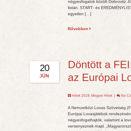
négyesfogatok között Dobrovitz Józ
listán. START- és EREDMÉNYLISTÁ
egyetlen […]
Bővebben
Döntött a FE
20
az Európai L
JÚN
Hírek 2019
,
Megyei Hírek
|
No C
A Nemzetközi Lovas Szövetség (FE
Európai Lovasjátékok rendezésének 
négyesfogathajtók, valamint a lo
versenyeznek majd. „Magyarország