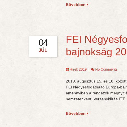
Bővebben
FEI Négyesfo
04
bajnokság 20
JÚL
Hírek 2019
|
No Comments
2019. augusztus 15. és 18. közö
FEI Négyesfogathajtó Európa-bajn
amennyiben a rendezők megnyitják
nemzetenként. Versenykiírás ITT
Bővebben