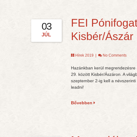
FEI Pónifogat
03
Kisbér/Ászár
JÚL
Hírek 2019
|
No Comments
Hazánkban kerül megrendezésre a
29. között Kisbér/Ászáron. A vilá
szeptember 2-ig kell a névszerint
leadni!
Bővebben