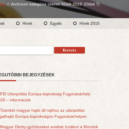
lap
/
Archívum kategória szerint 'Hírek 2019'
(Oldal 7)
rek
Hírek
Egyéb
Hírek 2015
resés:
EGUTÓBBI BEJEGYZÉSEK
FEI Utánpótlás Európa-bajnokság Fugyivásárhely
26 – információk
Tizenkét magyar hajtó áll rajthoz az utánpótlás
gathajtó Európa-bajnokságon Fugyivásárhelyen
Magyar Derby-győzteseket avattak Izsákon a Mondok