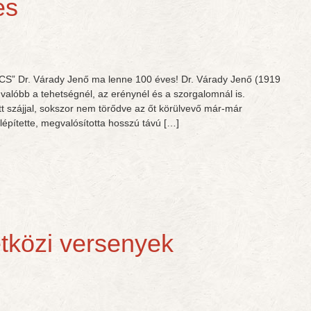
és
CS” Dr. Várady Jenő ma lenne 100 éves! Dr. Várady Jenő (1919
 valóbb a tehetségnél, az erénynél és a szorgalomnál is.
t szájjal, sokszor nem törődve az őt körülvevő már-már
lépítette, megvalósította hosszú távú […]
etközi versenyek