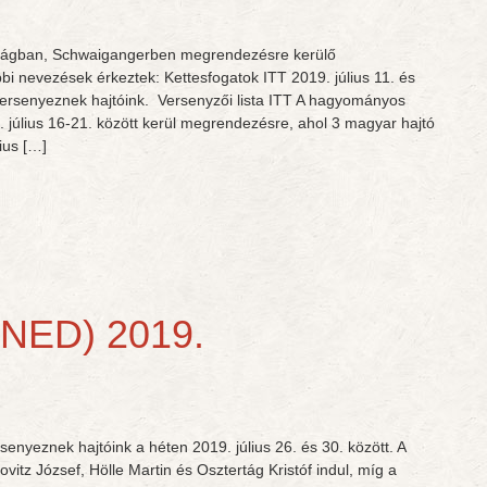
rszágban, Schwaigangerben megrendezésre kerülő
bbi nevezések érkeztek: Kettesfogatok ITT 2019. július 11. és
versenyeznek hajtóink. Versenyzői lista ITT A hagyományos
úlius 16-21. között kerül megrendezésre, ahol 3 magyar hajtó
ius […]
(NED) 2019.
nyeznek hajtóink a héten 2019. július 26. és 30. között. A
vitz József, Hölle Martin és Osztertág Kristóf indul, míg a