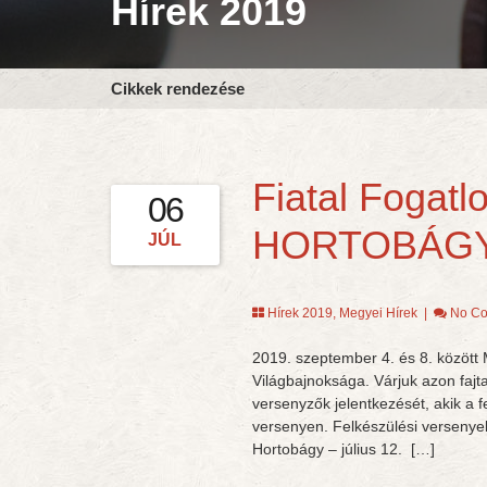
Hírek 2019
Cikkek rendezése
Fiatal Fogatl
06
HORTOBÁG
JÚL
Hírek 2019
,
Megyei Hírek
|
No C
2019. szeptember 4. és 8. között
Világbajnoksága. Várjuk azon fajt
versenyzők jelentkezését, akik a f
versenyen. Felkészülési versenyek
Hortobágy – július 12. […]