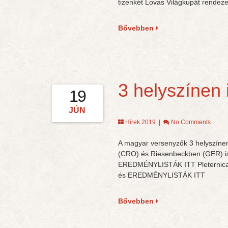
tizenkét Lovas Világkupát rendeze
Bővebben
3 helyszínen 
19
JÚN
Hírek 2019
|
No Comments
A magyar versenyzők 3 helyszínen
(CRO) és Riesenbeckben (GER) is
EREDMÉNYLISTÁK ITT Pleternic
és EREDMÉNYLISTÁK ITT
Bővebben