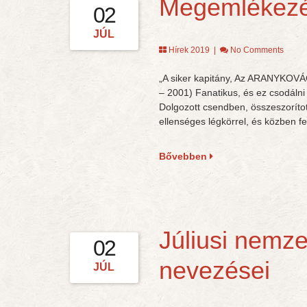
Megemlékez
02
JÚL
Hírek 2019
|
No Comments
„A siker kapitány, Az ARANYKOVÁ
– 2001) Fanatikus, és ez csodálni
Dolgozott csendben, összeszorítot
ellenséges légkörrel, és közben fe
Bővebben
Júliusi nemz
02
nevezései
JÚL