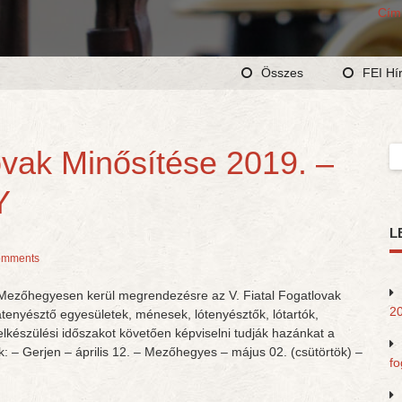
Cím
Összes
FEI Hí
ovak Minősítése 2019. –
Ke
Y
L
omments
 Mezőhegyesen kerül megrendezésre az V. Fiatal Fogatlovak
20
atenyésztő egyesületek, ménesek, lótenyésztők, lótartók,
elkészülési időszakot követően képviselni tudják hazánkat a
: – Gerjen – április 12. – Mezőhegyes – május 02. (csütörtök) –
fo