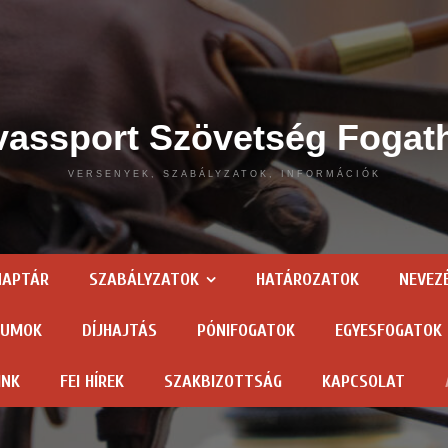
assport Szövetség Fogat
VERSENYEK, SZABÁLYZATOK, INFORMÁCIÓK
NAPTÁR
SZABÁLYZATOK
HATÁROZATOK
NEVEZ
TUMOK
DÍJHAJTÁS
PÓNIFOGATOK
EGYESFOGATOK
INK
FEI HÍREK
SZAKBIZOTTSÁG
KAPCSOLAT